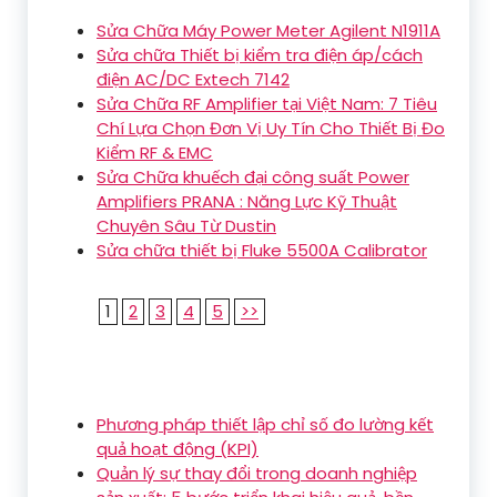
Sửa Chữa Máy Power Meter Agilent N1911A
Sửa chữa Thiết bị kiểm tra điện áp/cách
điện AC/DC Extech 7142
Sửa Chữa RF Amplifier tại Việt Nam: 7 Tiêu
Chí Lựa Chọn Đơn Vị Uy Tín Cho Thiết Bị Đo
Kiểm RF & EMC
Sửa Chữa khuếch đại công suất Power
Amplifiers PRANA : Năng Lực Kỹ Thuật
Chuyên Sâu Từ Dustin
Sửa chữa thiết bị Fluke 5500A Calibrator
1
2
3
4
5
>>
Phương pháp thiết lập chỉ số đo lường kết
quả hoạt động (KPI)
Quản lý sự thay đổi trong doanh nghiệp