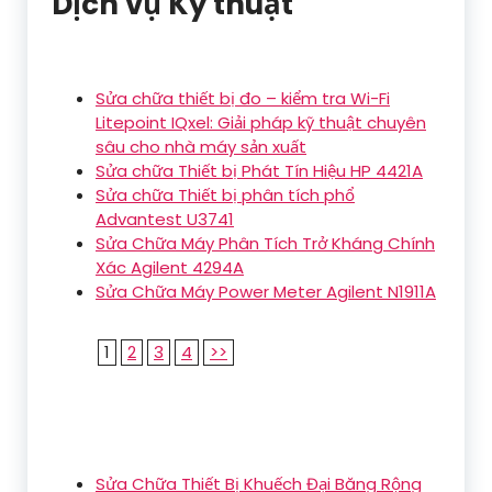
Dịch vụ Kỹ thuật
Sửa chữa thiết bị đo – kiểm tra Wi-Fi
Litepoint IQxel: Giải pháp kỹ thuật chuyên
sâu cho nhà máy sản xuất
Sửa chữa Thiết bị Phát Tín Hiệu HP 4421A
Sửa chữa Thiết bị phân tích phổ
Advantest U3741
Sửa Chữa Máy Phân Tích Trở Kháng Chính
Xác Agilent 4294A
Sửa Chữa Máy Power Meter Agilent N1911A
1
2
3
4
>>
Sửa Chữa Thiết Bị Khuếch Đại Băng Rộng