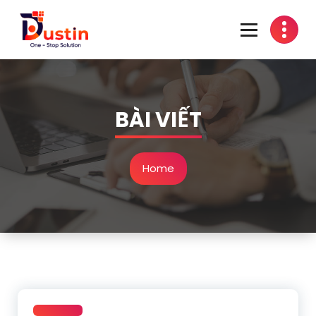
Skip
to
content
One-Stop Solution
BÀI VIẾT
Home