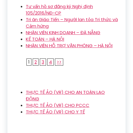
Tư vấn hồ sơ đăng ký Nghị định
105/2016/NĐ-CP
Tri ân Giáo Tiến – Người lan tỏa Tri thức và
Cảm hứng
NHÂN VIÊN KINH DOANH – ĐÀ NẴNG
KẾ TOÁN – HÀ NỘI
NHÂN VIÊN HỖ TRỢ VĂN PHÒNG – HÀ NỘI
1
2
3
4
>>
THỰC TẾ ẢO (VR) CHO AN TOÀN LAO
ĐỘNG
THỰC TẾ ẢO (VR) CHO PCCC
THỰC TẾ ẢO (VR) CHO Y TẾ