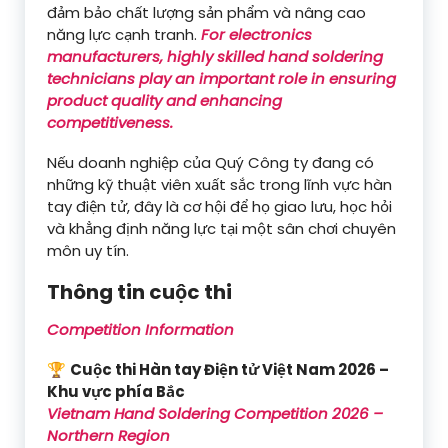
đảm bảo chất lượng sản phẩm và nâng cao
năng lực cạnh tranh.
For electronics
manufacturers, highly skilled hand soldering
technicians play an important role in ensuring
product quality and enhancing
competitiveness.
Nếu doanh nghiệp của Quý Công ty đang có
những kỹ thuật viên xuất sắc trong lĩnh vực hàn
tay điện tử, đây là cơ hội để họ giao lưu, học hỏi
và khẳng định năng lực tại một sân chơi chuyên
môn uy tín.
Thông tin cuộc thi
Competition Information
🏆
Cuộc thi Hàn tay Điện tử Việt Nam 2026 –
Khu vực phía Bắc
Vietnam Hand Soldering Competition 2026 –
Northern Region