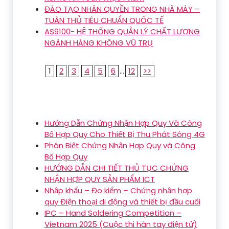
ĐÀO TẠO NHÂN QUYỀN TRONG NHÀ MÁY –
TUÂN THỦ TIÊU CHUẨN QUỐC TẾ
AS9100- HỆ THỐNG QUẢN LÝ CHẤT LƯỢNG
NGÀNH HÀNG KHÔNG VŨ TRỤ
1
2
3
4
5
6
...
12
>>
Hướng Dẫn Chứng Nhận Hợp Quy Và Công
Bố Hợp Quy Cho Thiết Bị Thu Phát Sóng 4G
Phân Biệt Chứng Nhận Hợp Quy và Công
Bố Hợp Quy
HƯỚNG DẪN CHI TIẾT THỦ TỤC CHỨNG
NHẬN HỢP QUY SẢN PHẨM ICT
Nhập khẩu – Đo kiểm – Chứng nhận hợp
quy Điện thoại di động và thiết bị đầu cuối
IPC – Hand Soldering Competition –
Vietnam 2025 (Cuộc thi hàn tay điện tử)