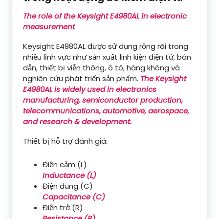
The role of the Keysight E4980AL in electronic
measurement
Keysight E4980AL được sử dụng rộng rãi trong
nhiều lĩnh vực như sản xuất linh kiện điện tử, bán
dẫn, thiết bị viễn thông, ô tô, hàng không và
nghiên cứu phát triển sản phẩm.
The Keysight
E4980AL is widely used in electronics
manufacturing, semiconductor production,
telecommunications, automotive, aerospace,
and research & development.
Thiết bị hỗ trợ đánh giá:
Điện cảm (L)
Inductance (L)
Điện dung (C)
Capacitance (C)
Điện trở (R)
Resistance (R)