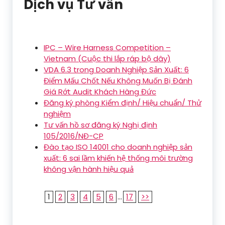
Dịch vụ Tư vấn
IPC – Wire Harness Competition –
Vietnam (Cuộc thi lắp ráp bộ dây)
VDA 6.3 trong Doanh Nghiệp Sản Xuất: 6
Điểm Mấu Chốt Nếu Không Muốn Bị Đánh
Giá Rớt Audit Khách Hàng Đức
Đăng ký phòng Kiểm định/ Hiệu chuẩn/ Thử
nghiệm
Tư vấn hồ sơ đăng ký Nghị định
105/2016/NĐ-CP
Đào tạo ISO 14001 cho doanh nghiệp sản
xuất: 6 sai lầm khiến hệ thống môi trường
không vận hành hiệu quả
1
2
3
4
5
6
...
17
>>