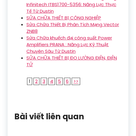
Infinitech ITBS1700-5356: Năng Lực Thực
Tế Từ Dustin
SỬA CHỮA THIẾT BỊ CÔNG NGHIỆP
Sửa Chữa Thiết Bị Phân Tích Mạng Vector
ZNB8
Sửa Chữa khuếch đại công suất Power
Amplifiers PRANA : Năng Lực Kỹ Thuật
Chuyên Sâu Từ Dustin
SỬA CHỮA THIẾT BỊ ĐO LƯỜNG ĐIỆN, ĐIỆN
TỬ
1
2
3
4
5
6
>>
Bài viết liên quan