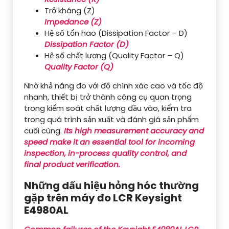
Trở kháng (Z)
Impedance (Z)
Hệ số tổn hao (Dissipation Factor – D)
Dissipation Factor (D)
Hệ số chất lượng (Quality Factor – Q)
Quality Factor (Q)
Nhờ khả năng đo với độ chính xác cao và tốc độ
nhanh, thiết bị trở thành công cụ quan trọng
trong kiểm soát chất lượng đầu vào, kiểm tra
trong quá trình sản xuất và đánh giá sản phẩm
cuối cùng.
Its high measurement accuracy and
speed make it an essential tool for incoming
inspection, in-process quality control, and
final product verification.
Những dấu hiệu hỏng hóc thường
gặp trên máy đo LCR Keysight
E4980AL