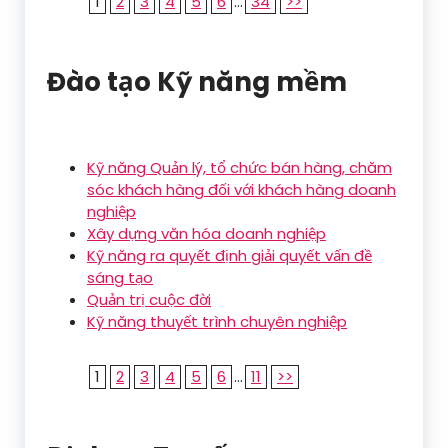
1
2
3
4
5
6
...
34
>>
Đào tạo Kỹ năng mềm
Kỹ năng Quản lý, tổ chức bán hàng, chăm
sóc khách hàng đối với khách hàng doanh
nghiệp
Xây dựng văn hóa doanh nghiệp
Kỹ năng ra quyết định giải quyết vấn đề
sáng tạo
Quản trị cuộc đời
Kỹ năng thuyết trình chuyên nghiệp
1
2
3
4
5
6
...
11
>>