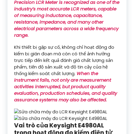
Precision LCR Meter is recognized as one of the
industry’s most accurate LCR meters, capable
of measuring inductance, capacitance,
resistance, impedance, and many other
electrical parameters across a wide frequency
range.
Khi thiết bị gặp sự cố, không chỉ hoạt động đo
kiểm bị gián đoạn mà còn có thể ảnh hưởng
trực tiếp đến kết quả đánh giá chất lượng sản
phẩm, tiến độ sản xuất và độ tin cậy của hệ
thống kiểm soát chất lượng.
When the
instrument fails, not only are measurement
activities interrupted, but product quality
evaluation, production schedules, and quality
assurance systems may also be affected.
Vai trò của Keysight E4980AL
trong hoạt động đo kiểm điện tử