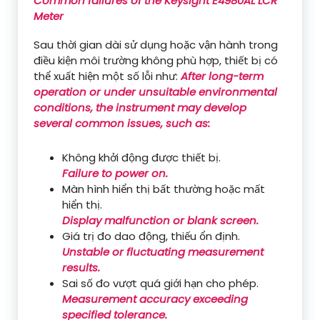
Common failures of the Keysight E4980AL LCR
Meter
Sau thời gian dài sử dụng hoặc vận hành trong
điều kiện môi trường không phù hợp, thiết bị có
thể xuất hiện một số lỗi như:
After long-term
operation or under unsuitable environmental
conditions, the instrument may develop
several common issues, such as:
Không khởi động được thiết bị.
Failure to power on.
Màn hình hiển thị bất thường hoặc mất
hiển thị.
Display malfunction or blank screen.
Giá trị đo dao động, thiếu ổn định.
Unstable or fluctuating measurement
results.
Sai số đo vượt quá giới hạn cho phép.
Measurement accuracy exceeding
specified tolerance.