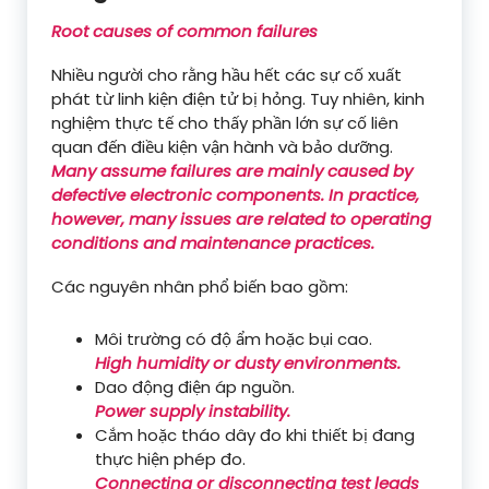
Root causes of common failures
Nhiều người cho rằng hầu hết các sự cố xuất
phát từ linh kiện điện tử bị hỏng. Tuy nhiên, kinh
nghiệm thực tế cho thấy phần lớn sự cố liên
quan đến điều kiện vận hành và bảo dưỡng.
Many assume failures are mainly caused by
defective electronic components. In practice,
however, many issues are related to operating
conditions and maintenance practices.
Các nguyên nhân phổ biến bao gồm:
Môi trường có độ ẩm hoặc bụi cao.
High humidity or dusty environments.
Dao động điện áp nguồn.
Power supply instability.
Cắm hoặc tháo dây đo khi thiết bị đang
thực hiện phép đo.
Connecting or disconnecting test leads