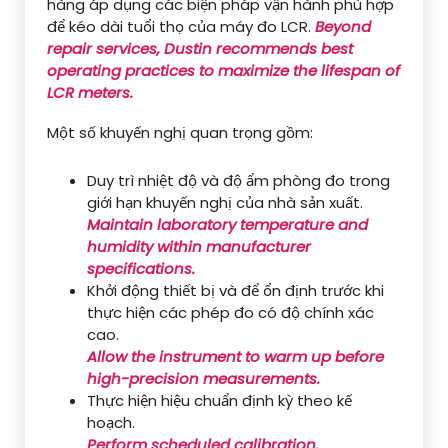
hàng áp dụng các biện pháp vận hành phù hợp
để kéo dài tuổi thọ của máy đo LCR.
Beyond
repair services, Dustin recommends best
operating practices to maximize the lifespan of
LCR meters.
Một số khuyến nghị quan trọng gồm:
Duy trì nhiệt độ và độ ẩm phòng đo trong
giới hạn khuyến nghị của nhà sản xuất.
Maintain laboratory temperature and
humidity within manufacturer
specifications.
Khởi động thiết bị và để ổn định trước khi
thực hiện các phép đo có độ chính xác
cao.
Allow the instrument to warm up before
high-precision measurements.
Thực hiện hiệu chuẩn định kỳ theo kế
hoạch.
Perform scheduled calibration.