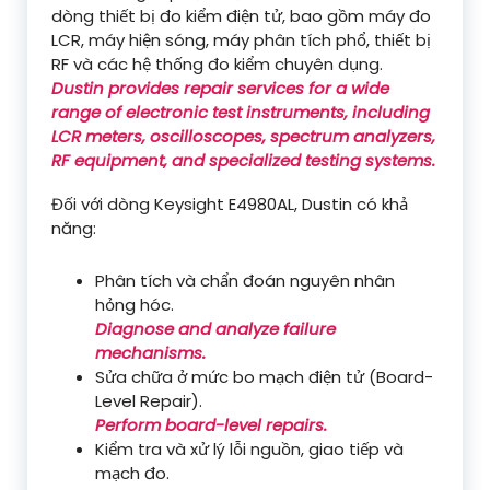
dòng thiết bị đo kiểm điện tử, bao gồm máy đo
LCR, máy hiện sóng, máy phân tích phổ, thiết bị
RF và các hệ thống đo kiểm chuyên dụng.
Dustin provides repair services for a wide
range of electronic test instruments, including
LCR meters, oscilloscopes, spectrum analyzers,
RF equipment, and specialized testing systems.
Đối với dòng Keysight E4980AL, Dustin có khả
năng:
Phân tích và chẩn đoán nguyên nhân
hỏng hóc.
Diagnose and analyze failure
mechanisms.
Sửa chữa ở mức bo mạch điện tử (Board-
Level Repair).
Perform board-level repairs.
Kiểm tra và xử lý lỗi nguồn, giao tiếp và
mạch đo.