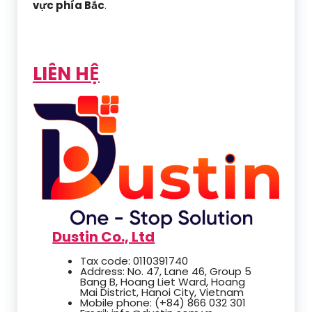
vực phía Bắc
.
LIÊN HỆ
Dustin Co., Ltd
Tax code: 0110391740
Address: No. 47, Lane 46, Group 5
Bang B, Hoang Liet Ward, Hoang
Mai District, Hanoi City, Vietnam
Mobile phone: (+84) 866 032 301