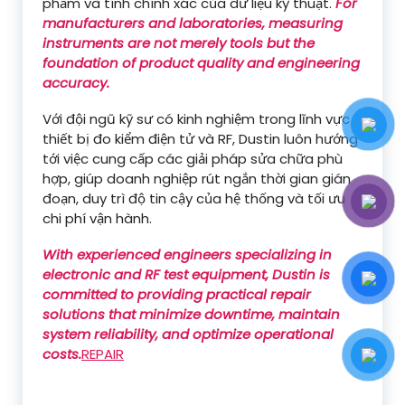
phẩm và tính chính xác của dữ liệu kỹ thuật.
For
manufacturers and laboratories, measuring
instruments are not merely tools but the
foundation of product quality and engineering
accuracy.
Với đội ngũ kỹ sư có kinh nghiệm trong lĩnh vực
thiết bị đo kiểm điện tử và RF, Dustin luôn hướng
tới việc cung cấp các giải pháp sửa chữa phù
hợp, giúp doanh nghiệp rút ngắn thời gian gián
đoạn, duy trì độ tin cậy của hệ thống và tối ưu
chi phí vận hành.
With experienced engineers specializing in
electronic and RF test equipment, Dustin is
committed to providing practical repair
solutions that minimize downtime, maintain
system reliability, and optimize operational
costs.
REPAIR