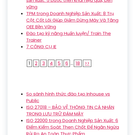
sản xuất: 5 bước triển khai hiệu quả, bền
vững
TPM trong Doanh Nghiệp Sản Xuất: 8 Trụ
Cột Cốt Lõi Giúp Giảm Dừng Máy Và Tăng
OEE Bền Vững
Đào tạo kỹ năng Huấn luyện/ Train The
Trainer
7 CÔNG CỤ IE
1
2
3
4
5
6
...
18
>>
So sánh hình thức đào tạo Inhouse vs
Public
ISO 27018 – BẢO VỆ THÔNG TIN CÁ NHÂN
TRONG LƯU TRỮ ĐÁM MÂY
ISO 22000 trong Doanh Nghiệp Sản Xuất: 6
Điểm Kiểm Soát Then Chốt Để Ngăn Ngừa
Rủi Ro An Toàn Thực Phẩm