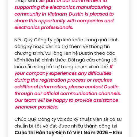
thuật viên.
As part of our commitment to
supporting the electronics manufacturing
community in Vietnam, Dustin is pleased to
share this opportunity with companies and
electronics professionals.
Nếu Quý Công ty gặp khó khăn trong quá trình
đăng ký hoặc cần hỗ trợ thêm về thông tin
chương trình, vui lòng liên hệ Dustin theo các
kênh liên hệ chính thức. Đội ngũ của chúng tôi
luôn sẵn sàng hỗ trợ trong phạm vi có thể.
If
your company experiences any difficulties
during the registration process or requires
additional information, please contact Dustin
through our official communication channels.
Our team will be happy to provide assistance
whenever possible.
Chúc Quý Công ty và các kỹ thuật viên sẽ có sự
chuẩn bị tốt và đạt được nhiều thành công tại
Cuộc thi Hàn tay Điện tử Việt Nam 2026 – Khu