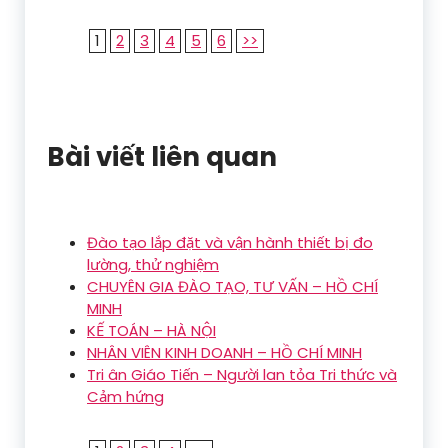
1
2
3
4
5
6
>>
Bài viết liên quan
Đào tạo lắp đặt và vận hành thiết bị đo
lường, thử nghiệm
CHUYÊN GIA ĐÀO TẠO, TƯ VẤN – HỒ CHÍ
MINH
KẾ TOÁN – HÀ NỘI
NHÂN VIÊN KINH DOANH – HỒ CHÍ MINH
Tri ân Giáo Tiến – Người lan tỏa Tri thức và
Cảm hứng