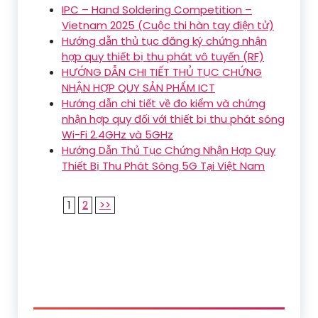
IPC – Hand Soldering Competition –
Vietnam 2025 (Cuộc thi hàn tay điện tử)
Hướng dẫn thủ tục đăng ký chứng nhận
hợp quy thiết bị thu phát vô tuyến (RF)
HƯỚNG DẪN CHI TIẾT THỦ TỤC CHỨNG
NHẬN HỢP QUY SẢN PHẨM ICT
Hướng dẫn chi tiết về đo kiểm và chứng
nhận hợp quy đối với thiết bị thu phát sóng
Wi-Fi 2.4GHz và 5GHz
Hướng Dẫn Thủ Tục Chứng Nhận Hợp Quy
Thiết Bị Thu Phát Sóng 5G Tại Việt Nam
1
2
>>