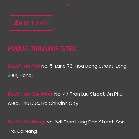
LIÊN HỆ TƯ VẤN
PUBLIC TRAINING SITES:
Dustin Ha Noi:
No. 5, Lane 73, Hoa Dong Street, Long
Bien, Hanoi
Dustin Ho Chi Min
h:
No. 47 Tran Luu Street, An Phu
Area, Thu Duc, Ho Chi Minh City
Dustin Da Nang
: No. 541 Tran Hung Dao Street, Son
Tra, Da Nang