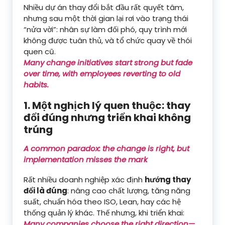
Nhiều dự án thay đổi bắt đầu rất quyết tâm,
nhưng sau một thời gian lại rơi vào trạng thái
“nửa vời”: nhân sự làm đối phó, quy trình mới
không được tuân thủ, và tổ chức quay về thói
quen cũ.
Many change initiatives start strong but fade
over time, with employees reverting to old
habits.
1. Một nghịch lý quen thuộc: thay
đổi đúng nhưng triển khai không
trúng
A common paradox: the change is right, but
implementation misses the mark
Rất nhiều doanh nghiệp xác định
hướng thay
đổi là đúng
: nâng cao chất lượng, tăng năng
suất, chuẩn hóa theo ISO, Lean, hay các hệ
thống quản lý khác. Thế nhưng, khi triển khai:
Many companies choose the right direction—