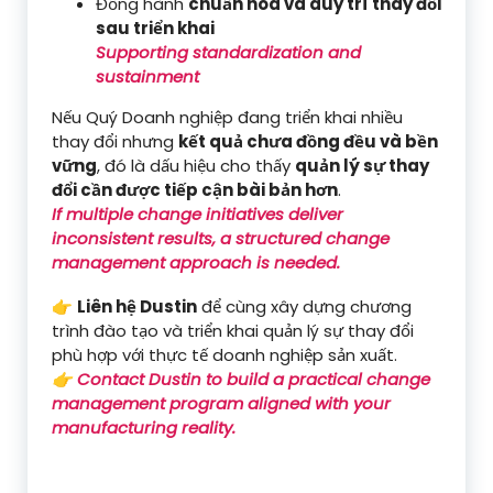
Đồng hành
chuẩn hóa và duy trì thay đổi
sau triển khai
Supporting standardization and
sustainment
Nếu Quý Doanh nghiệp đang triển khai nhiều
thay đổi nhưng
kết quả chưa đồng đều và bền
vững
, đó là dấu hiệu cho thấy
quản lý sự thay
đổi cần được tiếp cận bài bản hơn
.
If multiple change initiatives deliver
inconsistent results, a structured change
management approach is needed.
👉
Liên hệ Dustin
để cùng xây dựng chương
trình đào tạo và triển khai quản lý sự thay đổi
phù hợp với thực tế doanh nghiệp sản xuất.
👉 Contact Dustin to build a practical change
management program aligned with your
manufacturing reality.