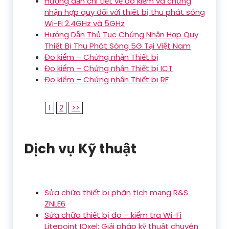
Hướng dẫn chi tiết về đo kiểm và chứng
nhận hợp quy đối với thiết bị thu phát sóng
Wi-Fi 2.4GHz và 5GHz
Hướng Dẫn Thủ Tục Chứng Nhận Hợp Quy
Thiết Bị Thu Phát Sóng 5G Tại Việt Nam
Đo kiểm – Chứng nhận Thiết bị
Đo kiểm – Chứng nhận Thiết bị ICT
Đo kiểm – Chứng nhận Thiết bị RF
1
2
>>
Dịch vụ Kỹ thuật
Sửa chữa thiết bị phân tích mạng R&S
ZNLE6
Sửa chữa thiết bị đo – kiểm tra Wi-Fi
Litepoint IQxel: Giải pháp kỹ thuật chuyên