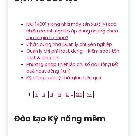
ISO 14001 trong nhà máy sản xuất: Vì sao
nhiều doanh nghiệp áp dụng nhưng chưa
tạo ra giá trị thực?
Chân dung nhà Quản lý chuyên nghiệp
Quản lý chi phí hoạt động – Kiểm soát tổn
thất & lãng phí
Phương pháp thiết lập chỉ số đo lường kết
quả hoạt động (KPI)
Kỹ năng quản lý thời gian hiệu quả
1
2
3
4
5
6
...
34
>>
Đào tạo Kỹ năng mềm