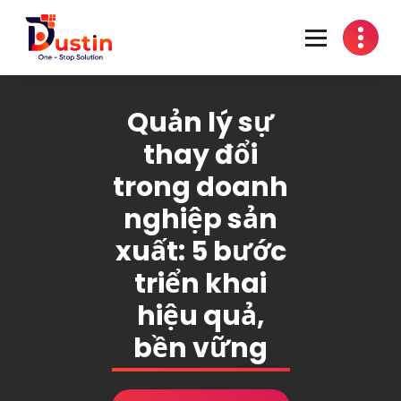
Skip
to
content
One-Stop Solution
Quản lý sự
thay đổi
trong doanh
nghiệp sản
xuất: 5 bước
triển khai
hiệu quả,
bền vững