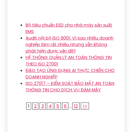
Bộ tiêu chuẩn ESD cho nhà máy sản xuất
EMS
Audit nội bộ ISO 9001: Vì sao nhiều doanh
nghiệp làm rất nhiều nhưng vẫn không
phát hiện được vấn đề?
HỆ THỐNG QUẢN LÝ AN TOÀN THÔNG TIN
THEO ISO 27001
ĐÀO TẠO ỨNG DỤNG AI THỰC CHIẾN CHO
DOANH NGHIỆP
ISO 27017 – KIỂM SOÁT BẢO MẬT AN TOÀN
THÔNG TIN CHO DỊCH VỤ ĐÁM MÂY
1
2
3
4
5
6
...
12
>>