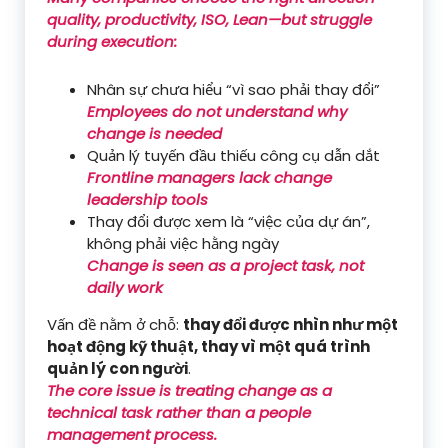
quality, productivity, ISO, Lean—but struggle
during execution:
Nhân sự chưa hiểu “vì sao phải thay đổi”
Employees do not understand why
change is needed
Quản lý tuyến đầu thiếu công cụ dẫn dắt
Frontline managers lack change
leadership tools
Thay đổi được xem là “việc của dự án”,
không phải việc hằng ngày
Change is seen as a project task, not
daily work
Vấn đề nằm ở chỗ:
thay đổi được nhìn như một
hoạt động kỹ thuật, thay vì một quá trình
quản lý con người
.
The core issue is treating change as a
technical task rather than a people
management process.