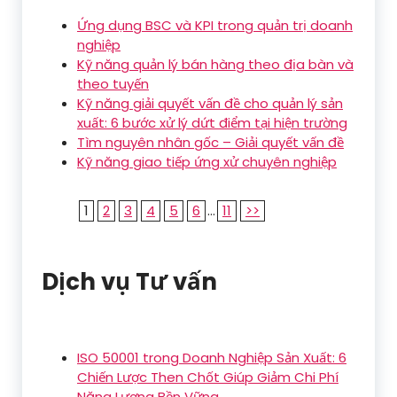
Ứng dụng BSC và KPI trong quản trị doanh
nghiệp
Kỹ năng quản lý bán hàng theo địa bàn và
theo tuyến
Kỹ năng giải quyết vấn đề cho quản lý sản
xuất: 6 bước xử lý dứt điểm tại hiện trường
Tìm nguyên nhân gốc – Giải quyết vấn đề
Kỹ năng giao tiếp ứng xử chuyên nghiệp
1
2
3
4
5
6
...
11
>>
Dịch vụ Tư vấn
ISO 50001 trong Doanh Nghiệp Sản Xuất: 6
Chiến Lược Then Chốt Giúp Giảm Chi Phí
Năng Lượng Bền Vững