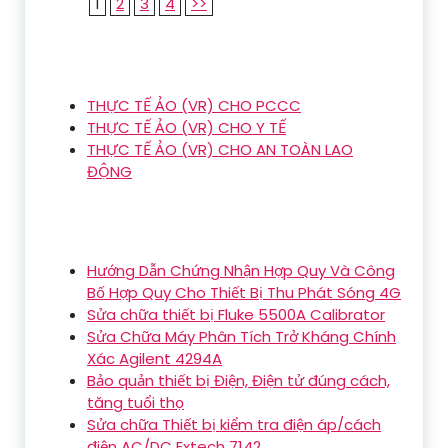
1
2
3
4
>>
THỰC TẾ ẢO (VR) CHO PCCC
THỰC TẾ ẢO (VR) CHO Y TẾ
THỰC TẾ ẢO (VR) CHO AN TOÀN LAO
ĐỘNG
Hướng Dẫn Chứng Nhận Hợp Quy Và Công
Bố Hợp Quy Cho Thiết Bị Thu Phát Sóng 4G
Sửa chữa thiết bị Fluke 5500A Calibrator
Sửa Chữa Máy Phân Tích Trở Kháng Chính
Xác Agilent 4294A
Bảo quản thiết bị Điện, Điện tử đúng cách,
tăng tuổi thọ
Sửa chữa Thiết bị kiểm tra điện áp/cách
điện AC/DC Extech 7142