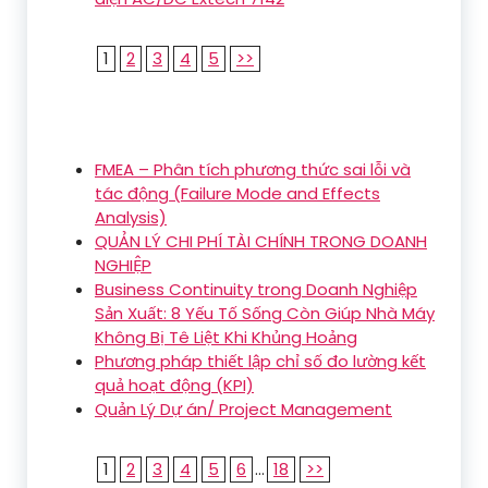
1
2
3
4
5
>>
FMEA – Phân tích phương thức sai lỗi và
tác động (Failure Mode and Effects
Analysis)
QUẢN LÝ CHI PHÍ TÀI CHÍNH TRONG DOANH
NGHIỆP
Business Continuity trong Doanh Nghiệp
Sản Xuất: 8 Yếu Tố Sống Còn Giúp Nhà Máy
Không Bị Tê Liệt Khi Khủng Hoảng
Phương pháp thiết lập chỉ số đo lường kết
quả hoạt động (KPI)
Quản Lý Dự án/ Project Management
1
2
3
4
5
6
...
18
>>