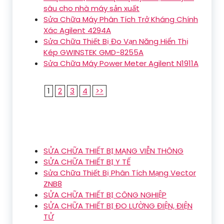
sâu cho nhà máy sản xuất
Sửa Chữa Máy Phân Tích Trở Kháng Chính
Xác Agilent 4294A
Sửa Chữa Thiết Bị Đo Vạn Năng Hiển Thị
Kép GWINSTEK GMD-8255A
Sửa Chữa Máy Power Meter Agilent N1911A
1
2
3
4
>>
SỬA CHỮA THIẾT BỊ MẠNG VIỄN THÔNG
SỬA CHỮA THIẾT BỊ Y TẾ
Sửa Chữa Thiết Bị Phân Tích Mạng Vector
ZNB8
SỬA CHỮA THIẾT BỊ CÔNG NGHIỆP
SỬA CHỮA THIẾT BỊ ĐO LƯỜNG ĐIỆN, ĐIỆN
TỬ