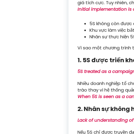
giá tích cực. Tuy nhiên, 
Initial implementation is
5S không còn được d
Khu vực làm việc bắt 
Nhân sự thực hiện 5S
Vì sao một chương trình t
1. 5S được triển k
5S treated as a campaign
Nhiều doanh nghiệp tổ chứ
trào thay vì hệ thống quản
When 5S is seen as a camp
2. Nhân sự không 
Lack of understanding of
Nếu 5S chỉ được truyền đạt