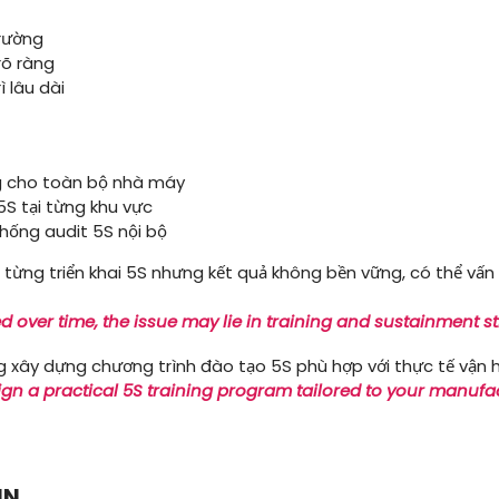
trường
rõ ràng
ì lâu dài
g cho toàn bộ nhà máy
5S tại từng khu vực
thống audit 5S nội bộ
từng triển khai 5S nhưng kết quả không bền vững, có thể vấn
ed over time, the issue may lie in training and sustainment st
 xây dựng chương trình đào tạo 5S phù hợp với thực tế vận
ign a practical 5S training program tailored to your manufa
IN