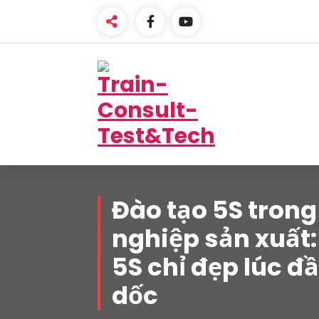
Skip
to
content
One-Stop Solution
Đào tạo 5S tron
nghiệp sản xuất: 
5S chỉ đẹp lúc đ
dốc