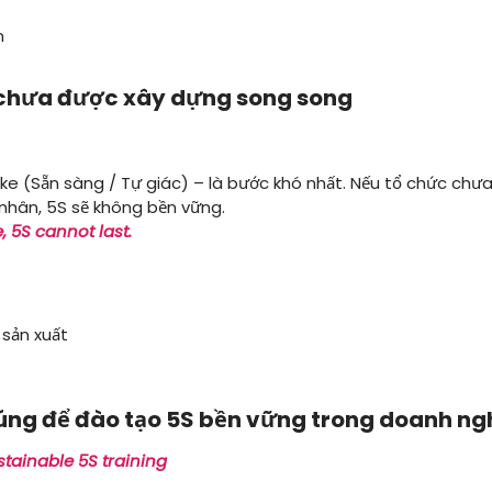
n
t chưa được xây dựng song song
uke (Sẵn sàng / Tự giác) – là bước khó nhất. Nếu tổ chức ch
 nhân, 5S sẽ không bền vững.
, 5S cannot last.
đúng để đào tạo 5S bền vững trong doanh ng
stainable 5S training