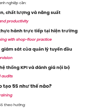
anh nghiệp cần:
àn, chất lượng và năng suất
 and productivity
thực hành trực tiếp tại hiện trường
ing with shop-floor practice
ò giám sát của quản lý tuyến đầu
rvision
hệ thống KPI và đánh giá nội bộ
d audits
ào tạo 5S như thế nào?
raining
 5S theo hướng: