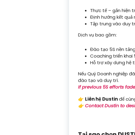
Thực tế – gắn hiện 
Định hướng kết quả 
Tập trung vào duy tr
Dịch vụ bao gồm:
Đào tạo 5S nền tản
Coaching triển khai 
Hỗ trợ xây dựng hệ 
Nếu Quý Doanh nghiệp đã 
đào tạo và duy trì.
If previous 5S efforts fad
👉
Liên hệ Dustin
để cùng
👉 Contact Dustin to des
Tại sao chọn DUST