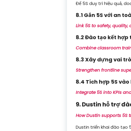
Để 5S duy trì hiệu quả, do
8.1 Gắn 5S với an to
Link 5S to safety, quality,
8.2 Đào tạo kết hợp 
Combine classroom train
8.3 Xây dựng vai tr
Strengthen frontline supe
8.4 Tích hợp 5S vào 
Integrate 5S into KPIs an
9. Dustin hỗ trợ đ
How Dustin supports 5S t
Dustin triển khai đào tạo