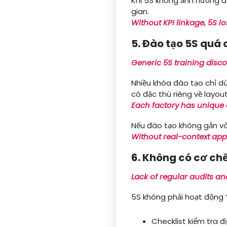
Khi 5S không ảnh hưởng đ
gian.
Without KPI linkage, 5S los
5. Đào tạo 5S quá 
Generic 5S training disc
Nhiều khóa đào tạo chỉ dừn
có đặc thù riêng về layout
Each factory has unique 
Nếu đào tạo không gắn với
Without real-context appl
6. Không có cơ chế 
Lack of regular audits 
5S không phải hoạt động “
Checklist kiểm tra đ