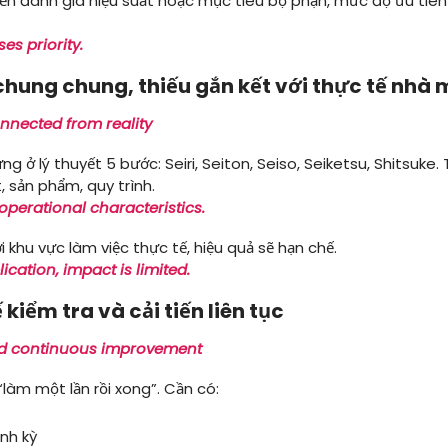
ến đánh giá hiệu suất hoặc mục tiêu bộ phận, mức độ ưu tiên
es priority.
chung chung, thiếu gắn kết với thực tế nhà
onnected from reality
g ở lý thuyết 5 bước: Seiri, Seiton, Seiso, Seiketsu, Shitsuke
, sản phẩm, quy trình.
operational characteristics.
 khu vực làm việc thực tế, hiệu quả sẽ hạn chế.
ication, impact is limited.
kiểm tra và cải tiến liên tục
and continuous improvement
làm một lần rồi xong”. Cần có:
ịnh kỳ