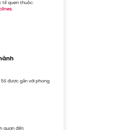
c tế quen thuộc:
lines.
 hành
i 5S được gắn với phong
ên quan đến: