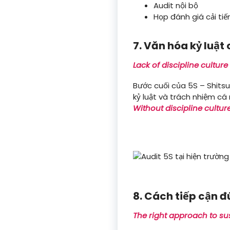
Audit nội bộ
Họp đánh giá cải tiế
7. Văn hóa kỷ luậ
Lack of discipline culture
Bước cuối của 5S – Shits
kỷ luật và trách nhiệm cá
Without discipline culture
8. Cách tiếp cận 
The right approach to su