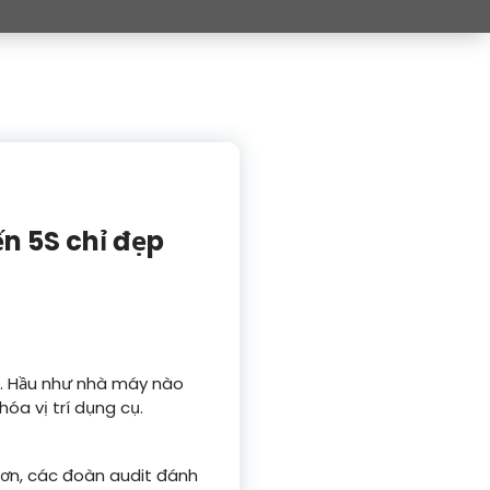
ến 5S chỉ đẹp
ất. Hầu như nhà máy nào
hóa vị trí dụng cụ.
hơn, các đoàn audit đánh