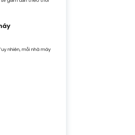
 sẽ giảm dần theo thời
 máy
. Tuy nhiên, mỗi nhà máy