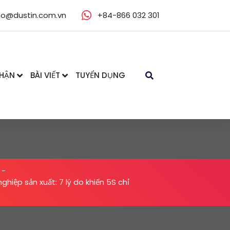
fo@dustin.com.vn
+84-866 032 301
NHẬN
BÀI VIẾT
TUYỂN DỤNG
-
hiệp sản xuất: 7 lý do khiến 5S chỉ