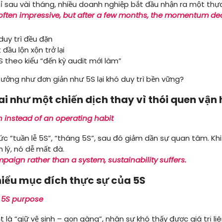
chỉ sau vài tháng, nhiều doanh nghiệp bắt đầu nhận ra một thự
 often impressive, but after a few months, the momentum dec
uy trì đều đặn
đầu lộn xộn trở lại
 theo kiểu “đến kỳ audit mới làm”
ưởng như đơn giản như 5S lại khó duy trì bền vững?
hai như một chiến dịch thay vì thói quen vận
 instead of an operating habit
c “tuần lễ 5S”, “tháng 5S”, sau đó giảm dần sự quan tâm. Kh
 lý, nó dễ mất đà.
aign rather than a system, sustainability suffers.
hiểu mục đích thực sự của 5S
 5S purpose
 là “giữ vệ sinh – gọn gàng”, nhân sự khó thấy được giá trị li