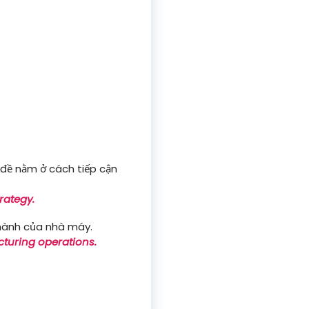
 đề nằm ở cách tiếp cận
rategy.
 hành của nhà máy.
cturing operations.