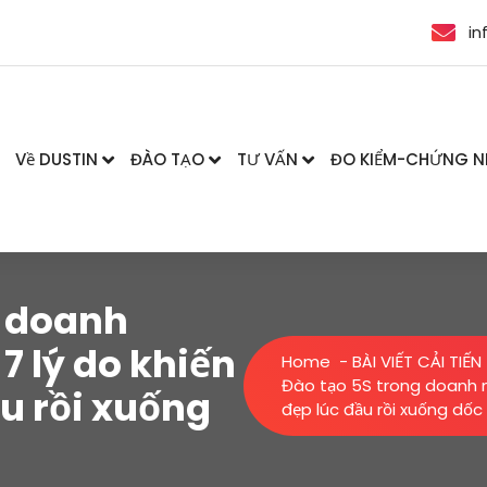
in
Về DUSTIN
ĐÀO TẠO
TƯ VẤN
ĐO KIỂM-CHỨNG 
g doanh
7 lý do khiến
Home
-
BÀI VIẾT CẢI TIẾN
Đào tạo 5S trong doanh ng
ầu rồi xuống
đẹp lúc đầu rồi xuống dốc