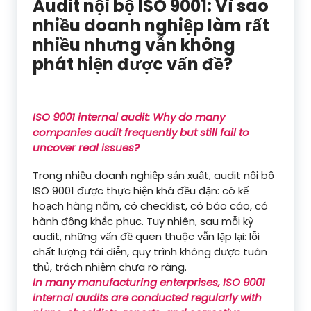
Audit nội bộ ISO 9001: Vì sao
nhiều doanh nghiệp làm rất
nhiều nhưng vẫn không
phát hiện được vấn đề?
ISO 9001 internal audit: Why do many
companies audit frequently but still fail to
uncover real issues?
Trong nhiều doanh nghiệp sản xuất, audit nội bộ
ISO 9001 được thực hiện khá đều đặn: có kế
hoạch hàng năm, có checklist, có báo cáo, có
hành động khắc phục. Tuy nhiên, sau mỗi kỳ
audit, những vấn đề quen thuộc vẫn lặp lại: lỗi
chất lượng tái diễn, quy trình không được tuân
thủ, trách nhiệm chưa rõ ràng.
In many manufacturing enterprises, ISO 9001
internal audits are conducted regularly with