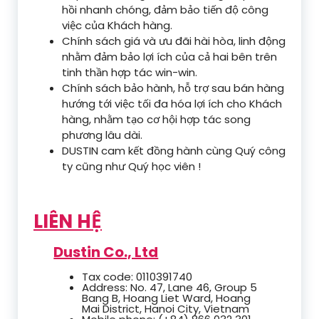
hồi nhanh chóng, đảm bảo tiến độ công
việc của Khách hàng.
Chính sách giá và ưu đãi hài hòa, linh động
nhằm đảm bảo lợi ích của cả hai bên trên
tinh thần hợp tác win-win.
Chính sách bảo hành, hỗ trợ sau bán hàng
hướng tới việc tối đa hóa lợi ích cho Khách
hàng, nhằm tạo cơ hội hợp tác song
phương lâu dài.
DUSTIN cam kết đồng hành cùng Quý công
ty cũng như Quý học viên !
LIÊN HỆ
Dustin Co., Ltd
Tax code: 0110391740
Address: No. 47, Lane 46, Group 5
Bang B, Hoang Liet Ward, Hoang
Mai District, Hanoi City, Vietnam