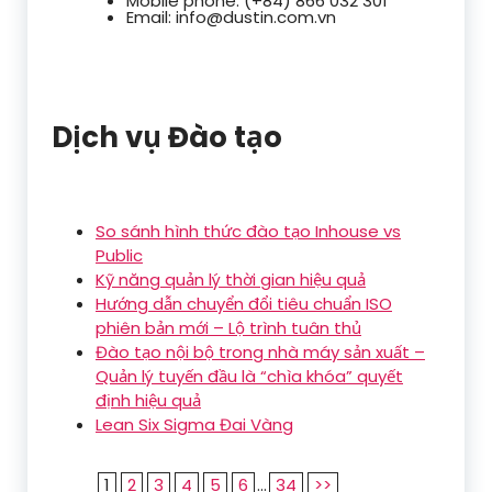
Mobile phone: (+84) 866 032 301
Email: info@dustin.com.vn
Dịch vụ Đào tạo
So sánh hình thức đào tạo Inhouse vs
Public
Kỹ năng quản lý thời gian hiệu quả
Hướng dẫn chuyển đổi tiêu chuẩn ISO
phiên bản mới – Lộ trình tuân thủ
Đào tạo nội bộ trong nhà máy sản xuất –
Quản lý tuyến đầu là “chìa khóa” quyết
định hiệu quả
Lean Six Sigma Đai Vàng
1
2
3
4
5
6
...
34
>>