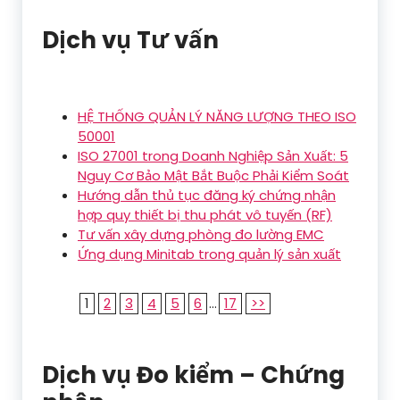
Dịch vụ Tư vấn
HỆ THỐNG QUẢN LÝ NĂNG LƯỢNG THEO ISO
50001
ISO 27001 trong Doanh Nghiệp Sản Xuất: 5
Nguy Cơ Bảo Mật Bắt Buộc Phải Kiểm Soát
Hướng dẫn thủ tục đăng ký chứng nhận
hợp quy thiết bị thu phát vô tuyến (RF)
Tư vấn xây dựng phòng đo lường EMC
Ứng dụng Minitab trong quản lý sản xuất
1
2
3
4
5
6
...
17
>>
Dịch vụ Đo kiểm – Chứng