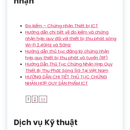
nhận
Đo kiểm – Chứng nhận Thiết bị ICT
Hướng dẫn chi tiết về đo kiểm và chứng
nhận hợp quy đối với thiết bị thu phát sóng
Wi-Fi 2.4GHz và 5GHz
Hướng dẫn thủ tục đăng ký chứng nhận
hợp quy thiết bị thu phát vô tuyến (RF)
Hướng Dẫn Thủ Tục Chứng Nhận Hợp Quy
Thiết Bị Thu Phát Sóng 5G Tại Việt Nam
HƯỚNG DẪN CHI TIẾT THỦ TỤC CHỨNG
NHẬN HỢP QUY SẢN PHẨM ICT
1
2
>>
Dịch vụ Kỹ thuật