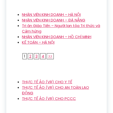
NHÂN VIÊN KINH DOANH – HÀ NỘI
NHÂN VIÊN KINH DOANH – ĐÀ NẴNG
Tri ân Giáo Tiến – Người lan tỏa Tri thức và
Cảm hứng
NHÂN VIÊN KINH DOANH – HỒ CHÍ MINH
KẾ TOÁN – HÀ NỘI
1
2
3
4
>>
THỰC TẾ ẢO (VR) CHO Y TẾ
THỰC TẾ ẢO (VR) CHO AN TOÀN LAO
ĐỘNG
THỰC TẾ ẢO (VR) CHO PCCC