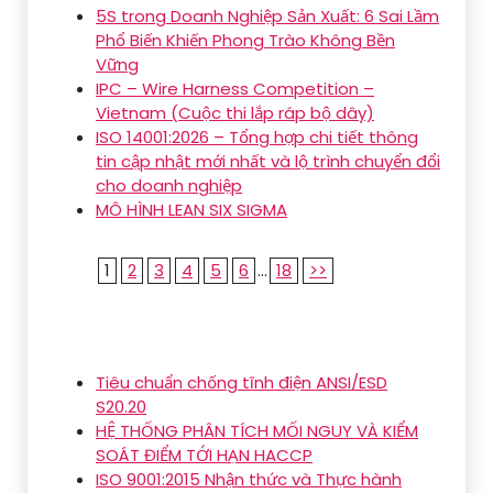
5S trong Doanh Nghiệp Sản Xuất: 6 Sai Lầm
Phổ Biến Khiến Phong Trào Không Bền
Vững
IPC – Wire Harness Competition –
Vietnam (Cuộc thi lắp ráp bộ dây)
ISO 14001:2026 – Tổng hợp chi tiết thông
tin cập nhật mới nhất và lộ trình chuyển đổi
cho doanh nghiệp
MÔ HÌNH LEAN SIX SIGMA
1
2
3
4
5
6
...
18
>>
Tiêu chuẩn chống tĩnh điện ANSI/ESD
S20.20
HỆ THỐNG PHÂN TÍCH MỐI NGUY VÀ KIỂM
SOÁT ĐIỂM TỚI HẠN HACCP
ISO 9001:2015 Nhận thức và Thực hành