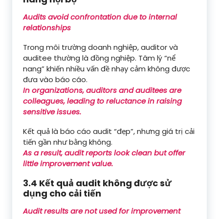
Audits avoid confrontation due to internal
relationships
Trong môi trường doanh nghiệp, auditor và
auditee thường là đồng nghiệp. Tâm lý “nể
nang” khiến nhiều vấn đề nhạy cảm không được
đưa vào báo cáo.
In organizations, auditors and auditees are
colleagues, leading to reluctance in raising
sensitive issues.
Kết quả là báo cáo audit “đẹp”, nhưng giá trị cải
tiến gần như bằng không.
As a result, audit reports look clean but offer
little improvement value.
3.4 Kết quả audit không được sử
dụng cho cải tiến
Audit results are not used for improvement