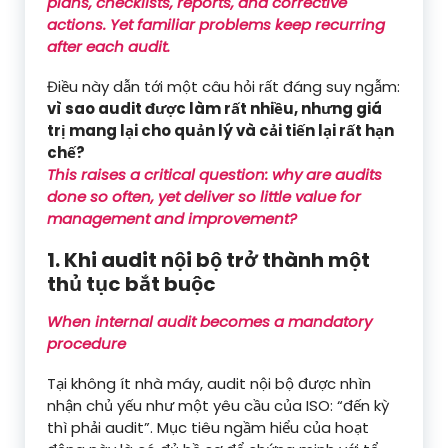
plans, checklists, reports, and corrective
actions. Yet familiar problems keep recurring
after each audit.
Điều này dẫn tới một câu hỏi rất đáng suy ngẫm:
vì sao audit được làm rất nhiều, nhưng giá
trị mang lại cho quản lý và cải tiến lại rất hạn
chế?
This raises a critical question: why are audits
done so often, yet deliver so little value for
management and improvement?
1. Khi audit nội bộ trở thành một
thủ tục bắt buộc
When internal audit becomes a mandatory
procedure
Tại không ít nhà máy, audit nội bộ được nhìn
nhận chủ yếu như một yêu cầu của ISO: “đến kỳ
thì phải audit”. Mục tiêu ngầm hiểu của hoạt