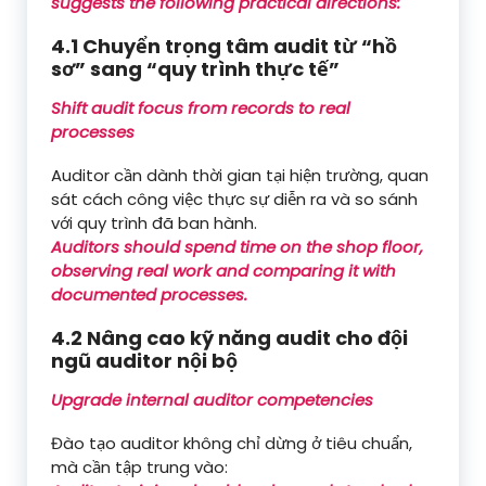
suggests the following practical directions:
4.1 Chuyển trọng tâm audit từ “hồ
sơ” sang “quy trình thực tế”
Shift audit focus from records to real
processes
Auditor cần dành thời gian tại hiện trường, quan
sát cách công việc thực sự diễn ra và so sánh
với quy trình đã ban hành.
Auditors should spend time on the shop floor,
observing real work and comparing it with
documented processes.
4.2 Nâng cao kỹ năng audit cho đội
ngũ auditor nội bộ
Upgrade internal auditor competencies
Đào tạo auditor không chỉ dừng ở tiêu chuẩn,
mà cần tập trung vào: