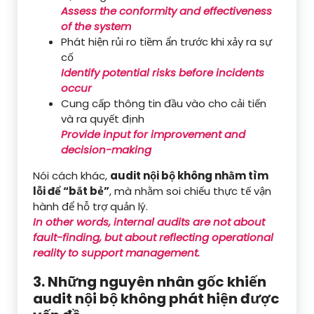
Assess the conformity and effectiveness
of the system
Phát hiện rủi ro tiềm ẩn trước khi xảy ra sự
cố
Identify potential risks before incidents
occur
Cung cấp thông tin đầu vào cho cải tiến
và ra quyết định
Provide input for improvement and
decision-making
Nói cách khác,
audit nội bộ không nhằm tìm
lỗi để “bắt bẻ”
, mà nhằm soi chiếu thực tế vận
hành để hỗ trợ quản lý.
In other words, internal audits are not about
fault-finding, but about reflecting operational
reality to support management.
3. Những nguyên nhân gốc khiến
audit nội bộ không phát hiện được