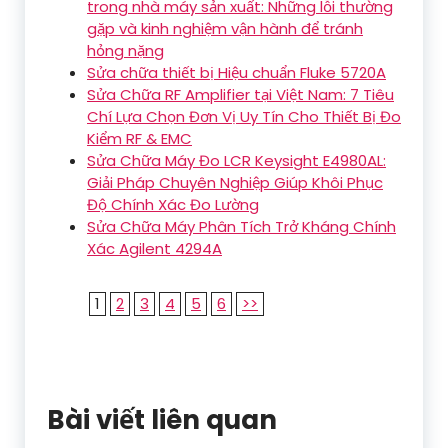
trong nhà máy sản xuất: Những lỗi thường
gặp và kinh nghiệm vận hành để tránh
hỏng nặng
Sửa chữa thiết bị Hiệu chuẩn Fluke 5720A
Sửa Chữa RF Amplifier tại Việt Nam: 7 Tiêu
Chí Lựa Chọn Đơn Vị Uy Tín Cho Thiết Bị Đo
Kiểm RF & EMC
Sửa Chữa Máy Đo LCR Keysight E4980AL:
Giải Pháp Chuyên Nghiệp Giúp Khôi Phục
Độ Chính Xác Đo Lường
Sửa Chữa Máy Phân Tích Trở Kháng Chính
Xác Agilent 4294A
1
2
3
4
5
6
>>
Bài viết liên quan