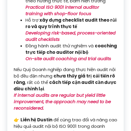
theo hướng thực tế, bám hiện trường
Practical ISO 9001 internal auditor
training with shop-floor focus
Hỗ trợ
xây dựng checklist audit theo rủi
ro và quy trình thực tế
Developing risk-based, process-oriented
audit checklists
Đồng hành audit thử nghiệm và
coaching
trực tiếp cho auditor nội bộ
On-site audit coaching and trial audits
Nếu Quý Doanh nghiệp đang thực hiện audit nội
bộ đều đặn nhưng
chưa thấy giá trị cải tiến rõ
ràng
, rất có thể
cách tiếp cận audit cần được
điều chỉnh lại
.
If internal audits are regular but yield little
improvement, the approach may need to be
reconsidered.
👉
Liên hệ Dustin
để cùng trao đổi và nâng cao
hiệu quả audit nội bộ ISO 9001 trong doanh