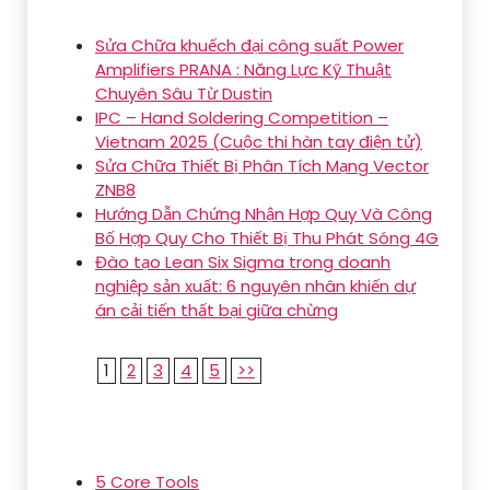
Sửa Chữa khuếch đại công suất Power
Amplifiers PRANA : Năng Lực Kỹ Thuật
Chuyên Sâu Từ Dustin
IPC – Hand Soldering Competition –
Vietnam 2025 (Cuộc thi hàn tay điện tử)
Sửa Chữa Thiết Bị Phân Tích Mạng Vector
ZNB8
Hướng Dẫn Chứng Nhận Hợp Quy Và Công
Bố Hợp Quy Cho Thiết Bị Thu Phát Sóng 4G
Đào tạo Lean Six Sigma trong doanh
nghiệp sản xuất: 6 nguyên nhân khiến dự
án cải tiến thất bại giữa chừng
1
2
3
4
5
>>
5 Core Tools