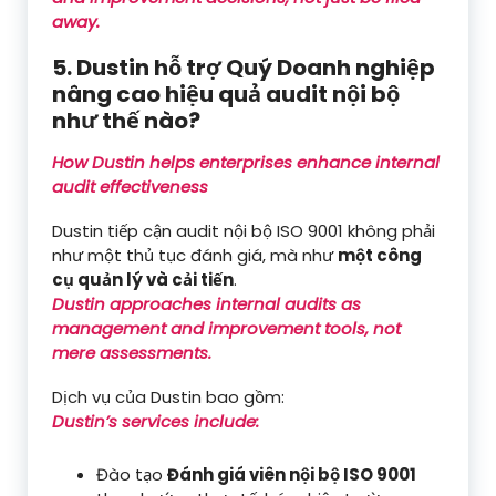
away.
5. Dustin hỗ trợ Quý Doanh nghiệp
nâng cao hiệu quả audit nội bộ
như thế nào?
How Dustin helps enterprises enhance internal
audit effectiveness
Dustin tiếp cận audit nội bộ ISO 9001 không phải
như một thủ tục đánh giá, mà như
một công
cụ quản lý và cải tiến
.
Dustin approaches internal audits as
management and improvement tools, not
mere assessments.
Dịch vụ của Dustin bao gồm:
Dustin’s services include:
Đào tạo
Đánh giá viên nội bộ ISO 9001