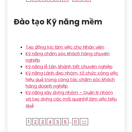
Đào tạo Kỹ năng mềm
Tạo động lực làm việc cho Nhân viên
Kỹ năng chăm sóc khách hàng chuyên
nghiệp
Kỹ năng lễ tân, khánh tiết chuyên nghiệp
Kỹ năng Lãnh đạo nhóm, tổ chức công việc
hiệu quả trong công tác chăm sóc khách
hàng doanh nghiệp
Kỹ năng xây dựng nhóm – Quản lý nhóm
và tạo dựng các mối quanhệ làm việc hiệu
quả
1
2
3
4
5
6
...
11
>>