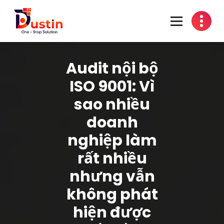
Skip
to
content
One-Stop Solution
Audit nội bộ
ISO 9001: Vì
sao nhiều
doanh
nghiệp làm
rất nhiều
nhưng vẫn
không phát
hiện được