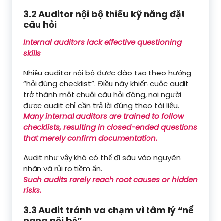
3.2 Auditor nội bộ thiếu kỹ năng đặt
câu hỏi
Internal auditors lack effective questioning
skills
Nhiều auditor nội bộ được đào tạo theo hướng
“hỏi đúng checklist”. Điều này khiến cuộc audit
trở thành một chuỗi câu hỏi đóng, nơi người
được audit chỉ cần trả lời đúng theo tài liệu.
Many internal auditors are trained to follow
checklists, resulting in closed-ended questions
that merely confirm documentation.
Audit như vậy khó có thể đi sâu vào nguyên
nhân và rủi ro tiềm ẩn.
Such audits rarely reach root causes or hidden
risks.
3.3 Audit tránh va chạm vì tâm lý “nể
nang nội bộ”