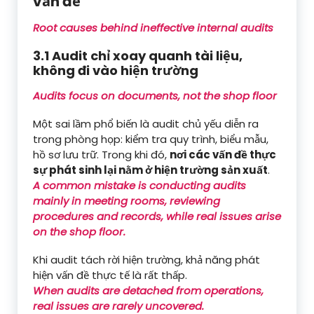
vấn đề
Root causes behind ineffective internal audits
3.1 Audit chỉ xoay quanh tài liệu,
không đi vào hiện trường
Audits focus on documents, not the shop floor
Một sai lầm phổ biến là audit chủ yếu diễn ra
trong phòng họp: kiểm tra quy trình, biểu mẫu,
hồ sơ lưu trữ. Trong khi đó,
nơi các vấn đề thực
sự phát sinh lại nằm ở hiện trường sản xuất
.
A common mistake is conducting audits
mainly in meeting rooms, reviewing
procedures and records, while real issues arise
on the shop floor.
Khi audit tách rời hiện trường, khả năng phát
hiện vấn đề thực tế là rất thấp.
When audits are detached from operations,
real issues are rarely uncovered.