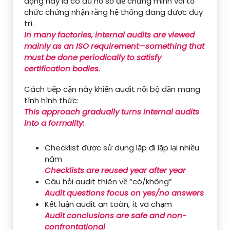
động này là có đủ hồ sơ để chứng minh với tổ
chức chứng nhận rằng hệ thống đang được duy
trì.
In many factories, internal audits are viewed
mainly as an ISO requirement—something that
must be done periodically to satisfy
certification bodies.
Cách tiếp cận này khiến audit nội bộ dần mang
tính hình thức:
This approach gradually turns internal audits
into a formality:
Checklist được sử dụng lặp đi lặp lại nhiều
năm
Checklists are reused year after year
Câu hỏi audit thiên về “có/không”
Audit questions focus on yes/no answers
Kết luận audit an toàn, ít va chạm
Audit conclusions are safe and non-
confrontational