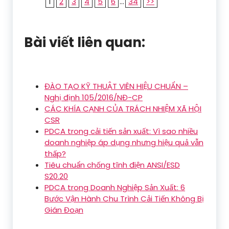
1
2
3
4
5
6
...
34
>>
Bài viết liên quan:
ĐÀO TẠO KỸ THUẬT VIÊN HIỆU CHUẨN –
Nghị định 105/2016/NĐ-CP
CÁC KHÍA CẠNH CỦA TRÁCH NHIỆM XÃ HỘI
CSR
PDCA trong cải tiến sản xuất: Vì sao nhiều
doanh nghiệp áp dụng nhưng hiệu quả vẫn
thấp?
Tiêu chuẩn chống tĩnh điện ANSI/ESD
S20.20
PDCA trong Doanh Nghiệp Sản Xuất: 6
Bước Vận Hành Chu Trình Cải Tiến Không Bị
Gián Đoạn