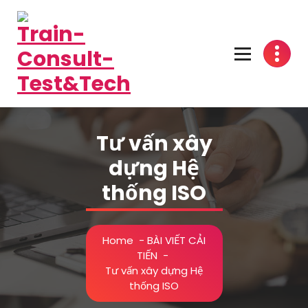
Skip
to
content
One-Stop Solution
Tư vấn xây
dựng Hệ
thống ISO
Home
-
BÀI VIẾT CẢI
TIẾN
-
Tư vấn xây dựng Hệ
thống ISO