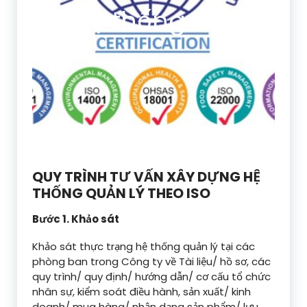
Hệ thống ISO
QUY TRÌNH TƯ VẤN XÂY DỰNG HỆ
THỐNG QUẢN LÝ THEO ISO
Bước 1. Khảo sát
Khảo sát thực trạng hệ thống quản lý tại các
phòng ban trong Công ty về Tài liệu/ hồ sơ, các
quy trình/ quy định/ hướng dẫn/ cơ cấu tổ chức
nhân sự, kiểm soát điều hành, sản xuất/ kinh
doanh/ mua hàng/ nhận dạng sản phẩm/ lưu