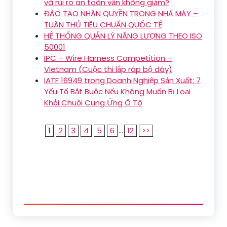
và rủi ro an toàn vẫn không giảm?
ĐÀO TẠO NHÂN QUYỀN TRONG NHÀ MÁY –
TUÂN THỦ TIÊU CHUẨN QUỐC TẾ
HỆ THỐNG QUẢN LÝ NĂNG LƯỢNG THEO ISO
50001
IPC – Wire Harness Competition –
Vietnam (Cuộc thi lắp ráp bộ dây)
IATF 16949 trong Doanh Nghiệp Sản Xuất: 7
Yếu Tố Bắt Buộc Nếu Không Muốn Bị Loại
Khỏi Chuỗi Cung Ứng Ô Tô
1
2
3
4
5
6
...
12
>>