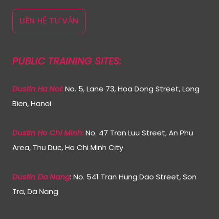
LIÊN HỆ TƯ VẤN
PUBLIC TRAINING SITES:
Dustin Ha Noi:
No. 5, Lane 73, Hoa Dong Street, Long
Bien, Hanoi
Dustin Ho Chi Min
h:
No. 47 Tran Luu Street, An Phu
Area, Thu Duc, Ho Chi Minh City
Dustin Da Nang
: No. 541 Tran Hung Dao Street, Son
Tra, Da Nang