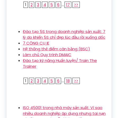
1
2
3
4
5
6
...
17
>>
Đào tạo 5S trong doanh nghiệp sản xuất: 7
lý do khiến 5S chỉ đẹp lúc đầu rồi xuống dốc
7 CÔNG CỤ IE
Hệ thống thẻ điểm cân bằng (BSC)
Làm chủ Quy trình DMAIC
Đào tạo kỹ năng Huấn luyện/ Train The
Trainer
1
2
3
4
5
6
...
18
>>
ISO 45001 trong nhà máy sản xuất: Vì sao
nhiều doanh nghiệp áp dụng nhưng tai nạn