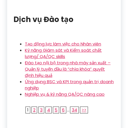
Dịch vụ Đào tạo
Tạo động lực làm việc cho Nhân viên
Kỹ năng Giám sát và Kiểm soát chất
lượng/ QA/QC skills
Đào tạo nội bộ trong nhà máy sản xuất –
Quản lý tuyến đầu là “chìa khóa” quyết
định hiệu quả
Ứng dụng BSC và KPI trong quản trị doanh
nghiệp
Nghiệp vụ & kỹ năng QA/QC nâng cao
1
2
3
4
5
6
...
34
>>