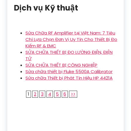
Dịch vụ Kỹ thuật
Sửa Chữa RF Amplifier tại Việt Nam: 7 Tiêu
Chí Lựa Chọn Đơn Vị Uy Tín Cho Thiết Bị Đo
Kiểm RF & EMC
SỬA CHỮA THIẾT BỊ ĐO LƯỜNG ĐIỆN, ĐIỆN
TỬ
SỬA CHỮA THIẾT BỊ CÔNG NGHIỆP
Sửa chữa thiết bị Fluke 5500A Calibrator
Sửa chữa Thiết bị Phát Tín Hiệu HP 4421A
1
2
3
4
5
6
>>