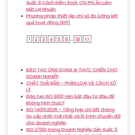
Xuất: 6 Cách Kiểm Soát Chi Phí Ẩn Làm
Mất Lợi Nhuận
Phương pháp thiết lập chỉ số đo lường kết
quả hoạt động (KPI)
1
2
3
4
5
6
...
18
>>
ĐÀO TẠO ỨNG DỤNG AI THỰC CHIẾN CHO
DOANH NGHIỆP
CHẤT THẢI RẮN – PHÂN LOẠI VÀ CÁCH XỬ
LÝ
Đào tạo ISO 9001 nên bắt đầu từ đâu để
không hình thức?
ISO 14001:2026 – Tổng hợp chi tiết thông
tin cập nhật mới nhất và lộ trình chuyển đổi
cho doanh nghiệp
ISO 27001 trong Doanh Nghiệp Sản Xuất: 5