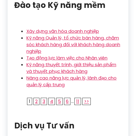
Đào tạo Kỹ năng mềm
Xây dựng văn hóa doanh nghiệp
Kỹ năng Quản lý, tổ chức bán hàng, chăm
sóc khách hàng đối với khách hàng doanh
nghiệp
Tạo động lực làm việc cho Nhân viên
Kỹ năng thuyết trình, giới thiệu sản phẩm
và thuyết phục khách hàng
Nâng cao năng lực quản lý, lãnh đạo cho
quản lý cấp trung
1
2
3
4
5
6
...
11
>>
Dịch vụ Tư vấn