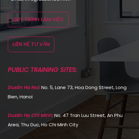
QUY TRÌNH LÀM VIỆC
LIÊN HỆ TƯ VẤN
PUBLIC TRAINING SITES:
Dustin Ha Noi:
No. 5, Lane 73, Hoa Dong Street, Long
Bien, Hanoi
Dustin Ho Chi Min
h:
No. 47 Tran Luu Street, An Phu
Area, Thu Duc, Ho Chi Minh City