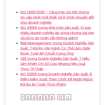
ISO 14001:2026 – Tổng hợp chi tiết thông
tin cập nhật mới nhất và lộ trình chuyển đổi
cho doanh nghiệp
ISO 45001 trong nhà máy sản xuất: Vì sao
nhiều doanh nghiệp áp dụng nhưng tai nạn
và rủi ro an toàn vẫn không giảm?
Risk Management trong Doanh Nghiệp Sản
Xuất: 7 Rủi Ro Vận Hành Có Thể Làm Gián
Đoạn Toàn Bộ Chuỗi Cung Ứng
OEE trong Doanh Nghiệp Sản Xuất: 7 Hiểu
Lầm Khiến Chỉ Số Cao Nhưng Hiệu Quả
Thực Tế Thấp
ISO 22000 trong Doanh Nghiệp Sản Xuất: 6
Điểm Kiểm Soát Then Chốt Để Ngăn Ngừa
Rủi Ro An Toàn Thực Phẩm
1
2
3
4
5
6
...
17
>>