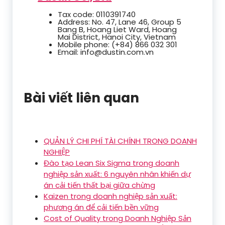
Tax code: 0110391740
Address: No. 47, Lane 46, Group 5
Bang B, Hoang Liet Ward, Hoang
Mai District, Hanoi City, Vietnam
Mobile phone: (+84) 866 032 301
Email: info@dustin.com.vn
Bài viết liên quan
QUẢN LÝ CHI PHÍ TÀI CHÍNH TRONG DOANH
NGHIỆP
Đào tạo Lean Six Sigma trong doanh
nghiệp sản xuất: 6 nguyên nhân khiến dự
án cải tiến thất bại giữa chừng
Kaizen trong doanh nghiệp sản xuất:
phương án để cải tiến bền vững
Cost of Quality trong Doanh Nghiệp Sản