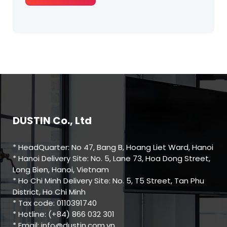
DUSTIN Co., Ltd
* HeadQuarter: No 47, Bang B, Hoang Liet Ward, Hanoi
* Hanoi Delivery Site: No. 5, Lane 73, Hoa Dong Street,
Long Bien, Hanoi, Vietnam
* Ho Chi Minh Delivery Site: No. 5, T5 Street, Tan Phu
District, Ho Chi Minh
* Tax code: 0110391740
* Hotline: (+84) 866 032 301
* Email: info@dustin.com.vn