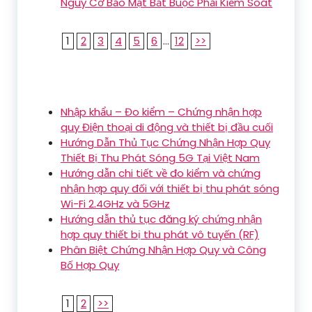
Nguy Cơ Bảo Mật Bắt Buộc Phải Kiểm Soát
1
2
3
4
5
6
...
12
>>
Nhập khẩu – Đo kiểm – Chứng nhận hợp
quy Điện thoại di động và thiết bị đầu cuối
Hướng Dẫn Thủ Tục Chứng Nhận Hợp Quy
Thiết Bị Thu Phát Sóng 5G Tại Việt Nam
Hướng dẫn chi tiết về đo kiểm và chứng
nhận hợp quy đối với thiết bị thu phát sóng
Wi-Fi 2.4GHz và 5GHz
Hướng dẫn thủ tục đăng ký chứng nhận
hợp quy thiết bị thu phát vô tuyến (RF)
Phân Biệt Chứng Nhận Hợp Quy và Công
Bố Hợp Quy
1
2
>>