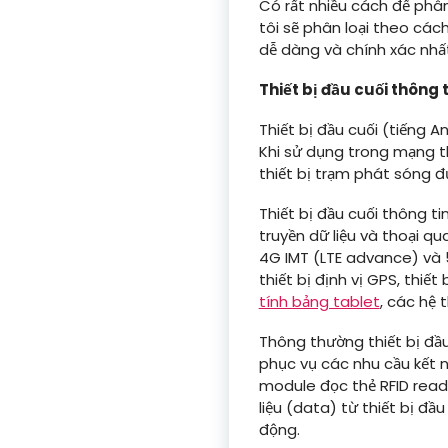
Có rất nhiều cách để phân 
tôi sẽ phân loại theo cá
dễ dàng và chính xác nhấ
Thiết bị đầu cuối thông t
Thiết bị đầu cuối (tiếng A
Khi sử dụng trong mạng thô
thiết bị trạm phát sóng đ
Thiết bị đầu cuối thông t
truyền dữ liệu và thoại 
4G IMT (LTE advance) và 5
thiết bị định vị GPS, thiết 
tính bảng tablet
, các hệ 
Thông thường thiết bị đầu
phục vụ các nhu cầu kết 
module đọc thẻ RFID reade
liệu (data) từ thiết bị đầ
động.