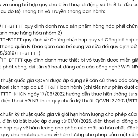
và công bố hợp quy cho điện thoại di động và thiết bị đầu c
sau do Bộ Thông tin và Truyền thông ban hành:
/TT-BTTTT quy định danh mục sản phẩm hàng hóa phải chứn
danh mục hàng hóa nhóm 2)
/TT-BTTTT quy định về Chứng nhận hợp quy và Công bố hợp 
 thông quản lý (bao gồm các bổ sung và sửa đổi quy định bở
15/2018/TT-BTTTT)
TT-BTTTT quy định danh mục thiết bị vô tuyến được miễn giấ
 phát sóng, dải tần số hoạt động của các công nghệ WiFi, N
 thuật quốc gia QCVN được áp dụng sẽ căn cứ theo các côn
hoại tích hợp do Bộ TT&TT ban hành (chi tiết như phần dưới c
BTTTT-KHCN ngày 17/06/2022 hướng dẫn thực hiện thông tư 
 điện thoại 5G NR theo quy chuẩn kỹ thuật QCVN 127:2021/B
huẩn kỹ thuật quốc gia về giới hạn hàm lượng cho phép của 
, điện tử bắt buộc áp dụng từ 01/01/2026, điện thoại di độn
n hợp quy về hàm lượng cho phép của một số hóa chất độc h
 quy cho mobile phone về hàm lượng cho phép của một số hó