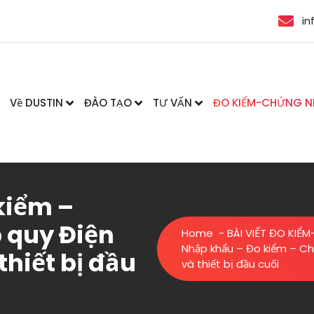
in
Về DUSTIN
ĐÀO TẠO
TƯ VẤN
ĐO KIỂM-CHỨNG 
kiểm –
 quy Điện
Home
-
BÀI VIẾT ĐO KI
Nhập khẩu – Đo kiểm – Ch
thiết bị đầu
và thiết bị đầu cuối