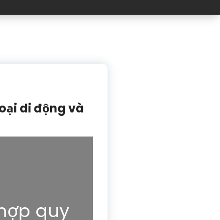
oại di động và
 hợp quy