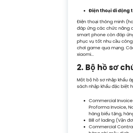
Điện thoại di động
Điện thoại thông minh (hay
đáp ứng các chức năng cơ 
smart phone còn đáp ứng đ
phục vụ tốt nhu cầu công 
chơi game qua mạng. Các
xiaomi…
2. Bộ hồ sơ c
Một bộ hồ sơ nhập khẩu á
sách nhập khẩu đặc biệt 
Commercial Invoice
Proforma Invoice, N
hàng biếu tặng, hàn
Bill of lading (Vận 
Commercial Contrac