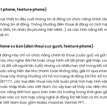
rt phone, feature phone)
loại thiết bị đầu cuối thông tin di động có chức năng chính d
thông tin di động. Thông thường điện thoại di động có tích 
hắn SMS, tin nhắn đa phương tiện MMS…) và các tính năng kết nố
i trí.
phone cơ bản (điện thoại cục gạch, feature phone)
di động này chỉ có chức năng chính là thoại (cuộc gọi) và gửi 
ác như nghe đài FM hoặc chụp hình với độ phân giải thấp. Loại
 là đối với người lớn tuổi) nhưng có nhiều hạn chế trong kết n
ộc sống hiện đại như thanh toán không dây, giải trí qua inter
n thoại này thông thường chỉ hỗ trợ mạng di động 2G/3G. Kể từ
BTTTT, các loại điện thoại này bắt buộc phải tích hợp tính n
 hoặc nhập khẩu vào Việt Nam. Do vậy bạn sẽ thấy các điện th
c năng WiFI hot spot bán trên thị trường trong thời gian gầ
ơ bản nào có tích hợp công nghệ di động 5G NR bán ra thị trư
i Việt Nam bao gồm Nokia, masstel, Viettel, FPT…