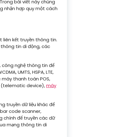
. Trong bài viết này chúng
ứng nhận hợp quy một cách
 liên kết truyền thông tin.
 thông tin di động, các
, công nghệ thông tin để
 WCDMA, UMTS, HSPA, LTE,
ác máy thanh toán POS,
tô (telematic device),
máy
g truyền dữ liệu khác để
 bar code scanner,
g chính để truyền các dữ
 qua mạng thông tin di