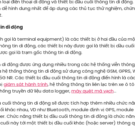
loại điện thoại di động và thiết bị đầu cuối thông tin di động
ch dễ hình dung nhất để áp dụng các thủ tục thử nghiệm, ch
t.
in di động
nh gọi là terminal equipment) là các thiết bị ở hai đầu của một
ng tin di động, các thiết bị này được gọi là thiết bị dầu cuối
ược gọi là trạm gốc thông tin di động.
in di động được ứng dụng nhiều trong các hệ thống viễn thông
qua hệ thống thông tin di động sử dụng công nghệ GSM, GPRS,
G NR. Các thiết bị đầu cuối thông tin di động điển hình là c
bị
giám sát hành trình
, hệ thống thông tin liên lạc trên xe ô 
thống truyền dữ liệu data logger,
máy quét mã vạch
…
 cuối thông tin di động sẽ được tích hợp thêm nhiều chức năn
nối khác nhau, VD như Bluetooth, module định vị GPS, module
r. Chức năng thiết bị đầu cuối thông tin di động là chức năn
u cuối này tới một thiết bị đầu cuối khác (hoặc server) thông