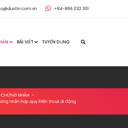
fo@dustin.com.vn
+84-866 032 301
NHẬN
BÀI VIẾT
TUYỂN DỤNG
ỂM-CHỨNG NHẬN
-
ứng nhận hợp quy Điện thoại di động