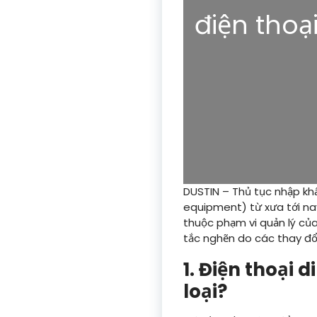
điện thoạ
DUSTIN – Thủ tục nhập khẩ
equipment) từ xưa tới na
thuộc phạm vi quản lý của 
tắc nghẽn do các thay đổi
1. Điện thoại 
loại?