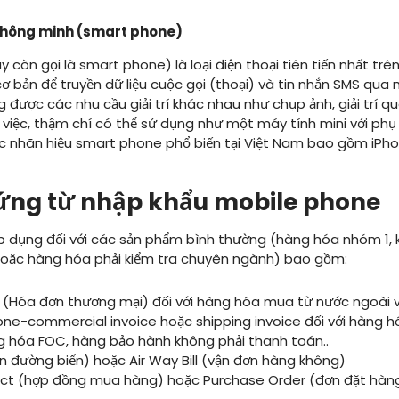
 thông minh (smart phone)
 còn gọi là smart phone) là loại điện thoại tiên tiến nhất trên
bản để truyền dữ liệu cuộc gọi (thoại) và tin nhắn SMS qua 
ược các nhu cầu giải trí khác nhau như chụp ảnh, giải trí qu
việc, thậm chí có thể sử dụng như một máy tính mini với phụ 
 nhãn hiệu smart phone phổ biến tại Việt Nam bao gồm iPh
hứng từ nhập khẩu mobile phone
p dụng đối với các sản phẩm bình thường (hàng hóa nhóm 1, 
hoặc hàng hóa phải kiểm tra chuyên ngành) bao gồm:
 (Hóa đơn thương mại) đối với hàng hóa mua từ nước ngoài 
one-commercial invoice hoặc shipping invoice đối với hàng 
g hóa FOC, hàng bảo hành không phải thanh toán..
đơn đường biển) hoặc Air Way Bill (vận đơn hàng không)
t (hợp đồng mua hàng) hoặc Purchase Order (đơn đặt hàng