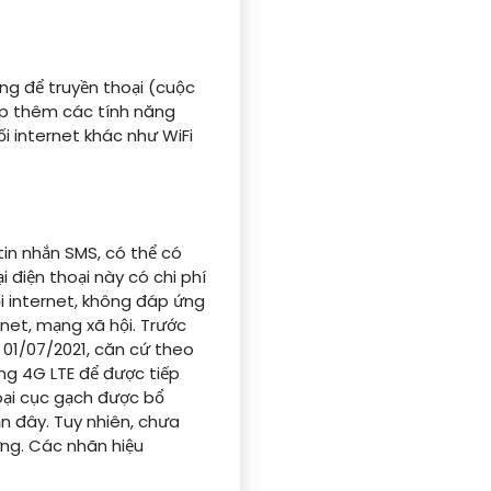
ùng để truyền thoại (cuộc
hợp thêm các tính năng
i internet khác như WiFi
tin nhắn SMS, có thể có
 điện thoại này có chi phí
ối internet, không đáp ứng
net, mạng xã hội. Trước
 01/07/2021, căn cứ theo
ăng 4G LTE để được tiếp
oại cục gạch được bổ
n đây. Tuy nhiên, chưa
ờng. Các nhãn hiệu