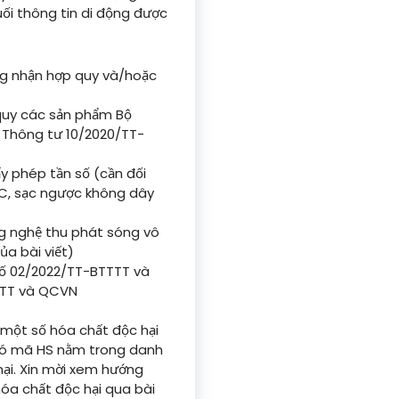
uối thông tin di động được
g nhận hợp quy và/hoặc
quy các sản phẩm Bộ
i Thông tư 10/2020/TT-
y phép tần số (cần đối
FC, sạc ngược không dây
g nghệ thu phát sóng vô
ủa bài viết)
số 02/2022/TT-BTTTT và
TTTT và QCVN
một số hóa chất độc hại
g có mã HS nằm trong danh
ại. Xin mời xem hướng
a chất độc hại qua bài