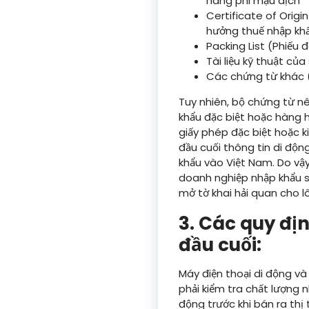
hàng phi mậu dịch
Certificate of Orig
hưởng thuế nhập khẩ
Packing List (Phiếu
Tài liệu kỹ thuật c
Các chứng từ khác 
Tuy nhiên, bộ chứng từ n
khẩu đặc biệt hoặc hàng hó
giấy phép đặc biệt hoặc k
đầu cuối thông tin di độn
khẩu vào Việt Nam. Do vậ
doanh nghiệp nhập khẩu s
mở tờ khai hải quan cho l
3. Các quy đị
đầu cuối:
Máy điện thoại di động và
phải kiểm tra chất lượng 
động trước khi bán ra thị 