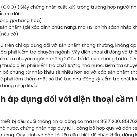
in (COO) (Giấy chứng nhận xuất xứ) trong trường hợp người 
u ưu đãi
 đóng gói hàng hóa)
ủa sản phẩm (để xác định chức năng, mã HS, chính sách nhập 
(nếu có)
êu trên chỉ áp dụng đối với sản phẩm thông thường, không á
a phải kiểm tra chuyên ngành. Vậy điện thoại di động và thiết
iểm tra chuyên ngành không? Câu trả lời của chúng tôi là điện 
g thuộc diện phải kiểm tra chất lượng nhà nước, kiểm tra ch
y, bộ chứng từ nhập khẩu sẽ nhiều hơn so với các sản phẩm t
ẽ phải làm thêm một số thủ tục như đăng ký kiểm tra chất lư
ô hàng nhập khẩu.
nh áp dụng đối với
điện thoại cầm t
 thiết bị đầu cuối thông tin di động có mã HS 85171200, 8517
nhà nước, chứng nhận hợp quy ICT, công bố hợp quy và dán tem
trường. Quy trình và các tài liệu cần thiết để nhập khẩu, đăng 