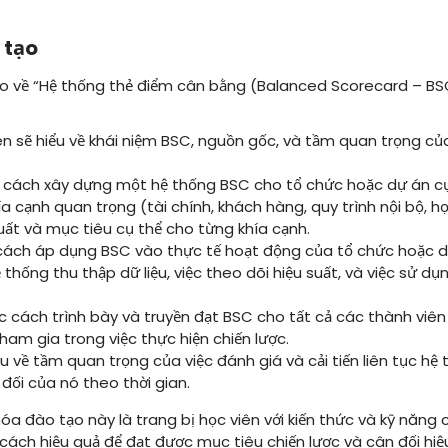
 tạo
o về “Hệ thống thẻ điểm cân bằng (Balanced Scorecard – BS
n sẽ hiểu về khái niệm BSC, nguồn gốc, và tầm quan trọng của
cách xây dựng một hệ thống BSC cho tổ chức hoặc dự án cụ
a cạnh quan trọng (tài chính, khách hàng, quy trình nội bộ, học
suất và mục tiêu cụ thể cho từng khía cạnh.
ách áp dụng BSC vào thực tế hoạt động của tổ chức hoặc dự
 thống thu thập dữ liệu, việc theo dõi hiệu suất, và việc sử dụ
 cách trình bày và truyền đạt BSC cho tất cả các thành viê
tham gia trong việc thực hiện chiến lược.
u về tầm quan trọng của việc đánh giá và cải tiến liên tục h
 đối của nó theo thời gian.
a đào tạo này là trang bị học viên với kiến thức và kỹ năng cầ
cách hiệu quả để đạt được mục tiêu chiến lược và cân đối hiệ