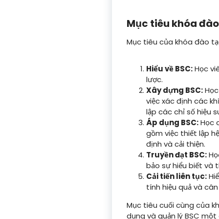
Mục tiêu khóa đào
Mục tiêu của khóa đào tạ
Hiểu về BSC:
Học viê
lược.
Xây dựng BSC:
Học 
việc xác định các khí
lập các chỉ số hiệu 
Áp dụng BSC:
Học c
gồm việc thiết lập hệ
định và cải thiện.
Truyền đạt BSC:
Học
bảo sự hiểu biết và 
Cải tiến liên tục:
Hiể
tính hiệu quả và cân
Mục tiêu cuối cùng của khó
dụng và quản lý BSC một 