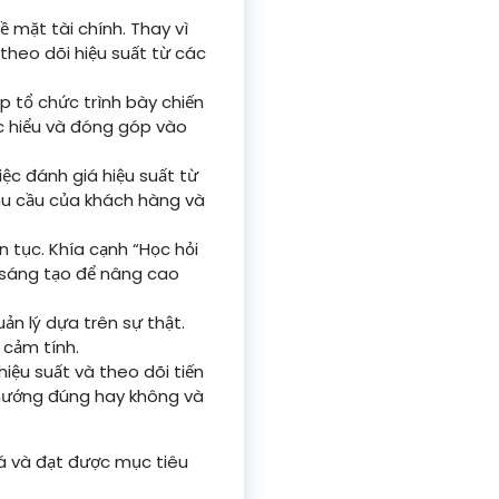
 mặt tài chính. Thay vì
 theo dõi hiệu suất từ các
p tổ chức trình bày chiến
ức hiểu và đóng góp vào
ệc đánh giá hiệu suất từ
hu cầu của khách hàng và
n tục. Khía cạnh “Học hỏi
c sáng tạo để nâng cao
ản lý dựa trên sự thật.
 cảm tính.
ệu suất và theo dõi tiến
ề hướng đúng hay không và
á và đạt được mục tiêu