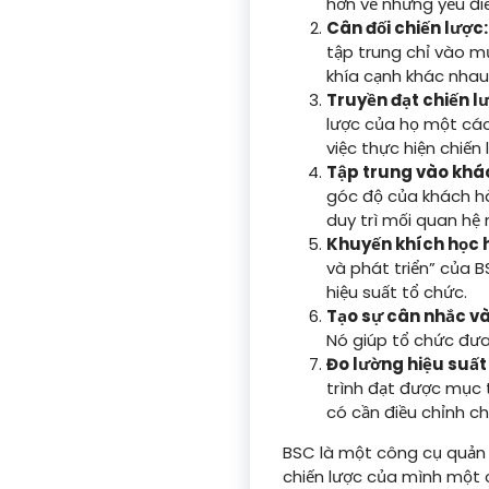
hơn về những yếu đi
Cân đối chiến lược:
tập trung chỉ vào mụ
khía cạnh khác nhau 
Truyền đạt chiến l
lược của họ một các
việc thực hiện chiến 
Tập trung vào khá
góc độ của khách h
duy trì mối quan hệ
Khuyến khích học hỏ
và phát triển” của 
hiệu suất tổ chức.
Tạo sự cân nhắc và
Nó giúp tổ chức đưa 
Đo lường hiệu suất 
trình đạt được mục t
có cần điều chỉnh ch
BSC là một công cụ quản 
chiến lược của mình một 