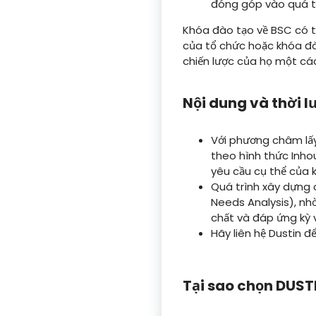
đóng góp vào quá trì
Khóa đào tạo về BSC có th
của tổ chức hoặc khóa đà
chiến lược của họ một cá
Nội dung và thời 
Với phương châm lấy
theo hình thức Inho
yêu cầu cụ thể của 
Quá trình xây dựng 
Needs Analysis), nh
chất và đáp ứng kỳ 
Hãy liên hệ Dustin đ
Tại sao chọn DUST