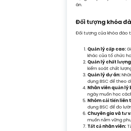
án.
Đối tượng khóa đà
Đối tượng của khóa đào t
Quản lý cấp cao:
Gi
khác của tổ chức ho
Quản lý chất lượng
kiểm soát chất lượng 
Quản lý dự án:
Nhữn
dụng BSC để theo dõi
Nhân viên quản lý b
ngày muốn học cách s
Nhóm cải tiến liên 
dụng BSC để đo lường
Chuyên gia và tư v
muốn nắm vững phươ
Tất cả nhân viên:
Tấ