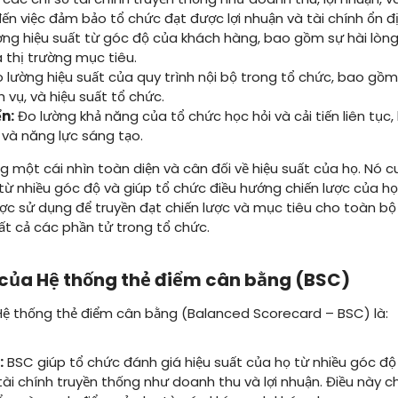
ến việc đảm bảo tổ chức đạt được lợi nhuận và tài chính ổn đị
ng hiệu suất từ góc độ của khách hàng, bao gồm sự hài lòng 
 thị trường mục tiêu.
 lường hiệu suất của quy trình nội bộ trong tổ chức, bao gồm 
vụ, và hiệu suất tổ chức.
ển:
Đo lường khả năng của tổ chức học hỏi và cải tiến liên tục
 và năng lực sáng tạo.
 một cái nhìn toàn diện và cân đối về hiệu suất của họ. Nó c
 từ nhiều góc độ và giúp tổ chức điều hướng chiến lược của 
c sử dụng để truyền đạt chiến lược và mục tiêu cho toàn b
tất cả các phần tử trong tổ chức.
 của Hệ thống thẻ điểm cân bằng (BSC)
Hệ thống thẻ điểm cân bằng (Balanced Scorecard – BSC) là:
:
BSC giúp tổ chức đánh giá hiệu suất của họ từ nhiều góc độ
ài chính truyền thống như doanh thu và lợi nhuận. Điều này c