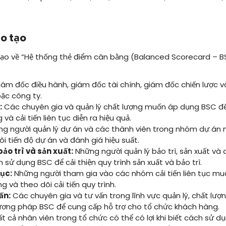
o tạo
ạo về “Hệ thống thẻ điểm cân bằng (Balanced Scorecard – B
ám đốc điều hành, giám đốc tài chính, giám đốc chiến lược v
ặc công ty.
:
Các chuyên gia và quản lý chất lượng muốn áp dụng BSC để
và cải tiến liên tục diễn ra hiệu quả.
g người quản lý dự án và các thành viên trong nhóm dự án
 tiến độ dự án và đánh giá hiệu suất.
ảo trì và sản xuất:
Những người quản lý bảo trì, sản xuất và
ử dụng BSC để cải thiện quy trình sản xuất và bảo trì.
tục:
Những người tham gia vào các nhóm cải tiến liên tục m
 và theo dõi cải tiến quy trình.
ấn:
Các chuyên gia và tư vấn trong lĩnh vực quản lý, chất lượn
ng pháp BSC để cung cấp hỗ trợ cho tổ chức khách hàng.
t cả nhân viên trong tổ chức có thể có lợi khi biết cách sử 