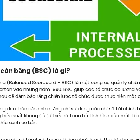
 cân bằng (BSC) là gì?
ng (Balanced Scorecard – BSC) là một công cụ quản lý chiến 
orton vào những năm 1990. BSC giúp các tổ chức đo lường và 
hau để đảm bảo rằng chiến lược tổ chức được thực hiện một c
ng dựa trên cảnh nhìn rằng chỉ sử dụng các chỉ số tài chính
ng hiệu suất không đủ để hiểu rõ toàn bộ tình hình của một tổ
khía cạnh cơ bản:
các chỉ số tài chính truyền thống như doanh thu, lợi nhuận, và