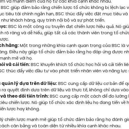
ểm và mạnh điểm của họ từ các khía cạnh khác nhau.
BSC giúp đảm bảo rằng chiến lược tổ chức không bị lệch lạc về
c tiêu tài chính ngắn hạn, BSC thúc đẩy việc đặt mục tiêu và
như khách hàng, quy trình nội bộ và sự phát triển.
ược:
BSC là một công cụ truyền đạt chiến lược hiệu quả. Nó giú
h rõ ràng và dễ hiểu, giúp tất cả các thành viên trong tổ ch
lược.
ch hàng:
Một trong những khía cạnh quan trọng của BSC là vi
àng. Điều này giúp tổ chức đảm bảo rằng họ đáp ứng được n
 mạnh mẽ với họ.
i và cải tiến:
BSC khuyến khích tổ chức học hỏi và cải tiến liê
BSC thúc đẩy việc đầu tư vào phát triển nhân viên và năng lự
 quản lý dựa trên dữ liệu:
BSC cung cấp dữ liệu cơ bản để qu
ra quyết định dựa trên dữ liệu và thực tế, không chỉ dựa vào
và theo dõi tiến trình:
BSC cung cấp một cách để đo lường hi
iêu chiến lược. Nó giúp tổ chức xác định liệu họ đang tiến v
iến lược hay không.
lý chiến lược mạnh mẽ giúp tổ chức đảm bảo rằng họ đánh gi
cách cân bằng và toàn diện từ nhiều khía cạnh khác nhau.