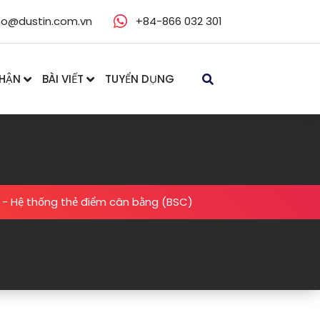
fo@dustin.com.vn
+84-866 032 301
NHẬN
BÀI VIẾT
TUYỂN DỤNG
-
Hệ thống thẻ điểm cân bằng (BSC)