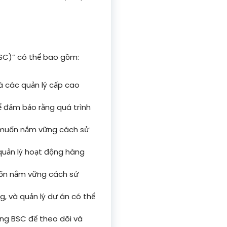
SC)” có thể bao gồm:
à các quản lý cấp cao
 đảm bảo rằng quá trình
 muốn nắm vững cách sử
 quản lý hoạt động hàng
uốn nắm vững cách sử
g, và quản lý dự án có thể
dụng BSC để theo dõi và