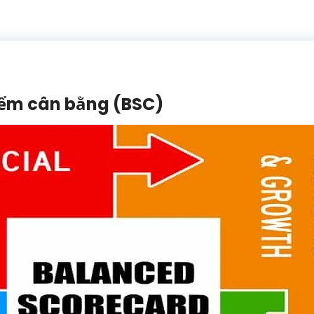
iểm cân bằng (BSC)