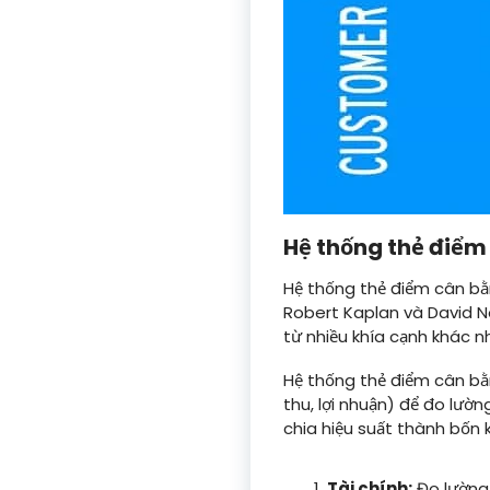
Hệ thống thẻ điểm
Hệ thống thẻ điểm cân bằ
Robert Kaplan và David N
từ nhiều khía cạnh khác n
Hệ thống thẻ điểm cân bằ
thu, lợi nhuận) để đo lườ
chia hiệu suất thành bốn 
Tài chính:
Đo lường 