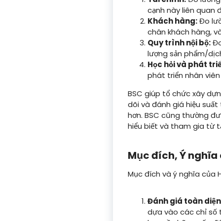
cạnh này liên quan đ
Khách hàng:
Đo lườ
chân khách hàng, và
Quy trình nội bộ:
Đo
lượng sản phẩm/dịch 
Học hỏi và phát tri
phát triển nhân viên
BSC giúp tổ chức xây dựng
dõi và đánh giá hiệu suất
hơn. BSC cũng thường đượ
hiểu biết và tham gia từ 
Mục đích, Ý nghĩa
Mục đích và ý nghĩa của 
Đánh giá toàn diện
dựa vào các chỉ số t