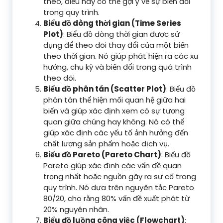
theo, điều này có thể gợi ý về sự biến đổi
trong quy trình.
Biểu đồ dòng thời gian (Time Series
Plot)
: Biểu đồ dòng thời gian được sử
dụng để theo dõi thay đổi của một biến
theo thời gian. Nó giúp phát hiện ra các xu
hướng, chu kỳ và biến đổi trong quá trình
theo dõi.
Biểu đồ phân tán (Scatter Plot)
: Biểu đồ
phân tán thể hiện mối quan hệ giữa hai
biến và giúp xác định xem có sự tương
quan giữa chúng hay không. Nó có thể
giúp xác định các yếu tố ảnh hưởng đến
chất lượng sản phẩm hoặc dịch vụ.
Biểu đồ Pareto (Pareto Chart)
: Biểu đồ
Pareto giúp xác định các vấn đề quan
trọng nhất hoặc nguồn gây ra sự cố trong
quy trình. Nó dựa trên nguyên tắc Pareto
80/20, cho rằng 80% vấn đề xuất phát từ
20% nguyên nhân.
Biểu đồ luồng công việc (Flowchart)
: