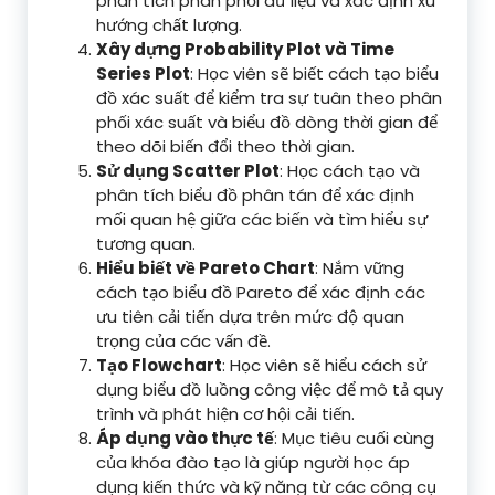
phân tích phân phối dữ liệu và xác định xu
hướng chất lượng.
Xây dựng Probability Plot và Time
Series Plot
: Học viên sẽ biết cách tạo biểu
đồ xác suất để kiểm tra sự tuân theo phân
phối xác suất và biểu đồ dòng thời gian để
theo dõi biến đổi theo thời gian.
Sử dụng Scatter Plot
: Học cách tạo và
phân tích biểu đồ phân tán để xác định
mối quan hệ giữa các biến và tìm hiểu sự
tương quan.
Hiểu biết về Pareto Chart
: Nắm vững
cách tạo biểu đồ Pareto để xác định các
ưu tiên cải tiến dựa trên mức độ quan
trọng của các vấn đề.
Tạo Flowchart
: Học viên sẽ hiểu cách sử
dụng biểu đồ luồng công việc để mô tả quy
trình và phát hiện cơ hội cải tiến.
Áp dụng vào thực tế
: Mục tiêu cuối cùng
của khóa đào tạo là giúp người học áp
dụng kiến thức và kỹ năng từ các công cụ