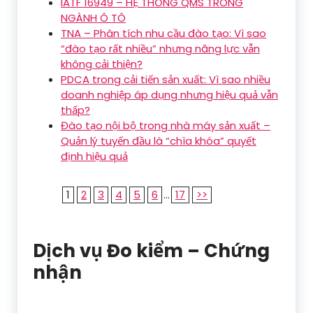
IATF 16949 – HỆ THỐNG QMS TRONG
NGÀNH Ô TÔ
TNA – Phân tích nhu cầu đào tạo: Vì sao
“đào tạo rất nhiều” nhưng năng lực vẫn
không cải thiện?
PDCA trong cải tiến sản xuất: Vì sao nhiều
doanh nghiệp áp dụng nhưng hiệu quả vẫn
thấp?
Đào tạo nội bộ trong nhà máy sản xuất –
Quản lý tuyến đầu là “chìa khóa” quyết
định hiệu quả
1
2
3
4
5
6
...
17
>>
Dịch vụ Đo kiểm – Chứng
nhận