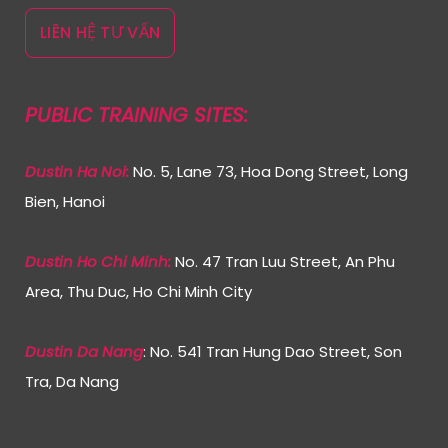
LIÊN HỆ TƯ VẤN
PUBLIC TRAINING SITES:
Dustin Ha Noi:
No. 5, Lane 73, Hoa Dong Street, Long
Bien, Hanoi
Dustin Ho Chi Min
h:
No. 47 Tran Luu Street, An Phu
Area, Thu Duc, Ho Chi Minh City
Dustin Da Nang
: No. 541 Tran Hung Dao Street, Son
Tra, Da Nang