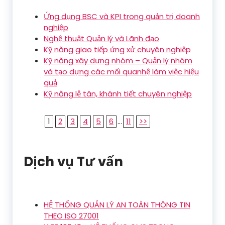
Ứng dụng BSC và KPI trong quản trị doanh
nghiệp
Nghệ thuật Quản lý và Lãnh đạo
Kỹ năng giao tiếp ứng xử chuyên nghiệp
Kỹ năng xây dựng nhóm – Quản lý nhóm
và tạo dựng các mối quanhệ làm việc hiệu
quả
Kỹ năng lễ tân, khánh tiết chuyên nghiệp
1
2
3
4
5
6
...
11
>>
Dịch vụ Tư vấn
HỆ THỐNG QUẢN LÝ AN TOÀN THÔNG TIN
THEO ISO 27001