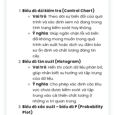
Biểu đồ dải kiểm tra (Control Chart)
:
Vai trò
: Theo dõi sự biến đổi của quá
trình và xác định xem nó đang trong
tình trạng kiểm soát hay không.
Ý nghĩa
: Giúp ngăn chặn lỗi và biến
đổi không mong muốn trong quá
trình sản xuất hoặc dịch vụ, đảm bảo
sự ổn định và chất lượng đáng tin
cậy.
Biểu đồ tần suất (Histogram)
:
Vai trò
: Hiển thị cách dữ liệu phân bố,
giúp nhận biết xu hướng và tập trung
của dữ liệu.
Ý nghĩa
: Cho phép xác định các khu
vực chưa được kiểm soát và tập
trung vào cải thiện chất lượng ở
những vị trí quan trọng.
Biểu đồ xác suất – biểu đồ P (Probability
Plot)
: