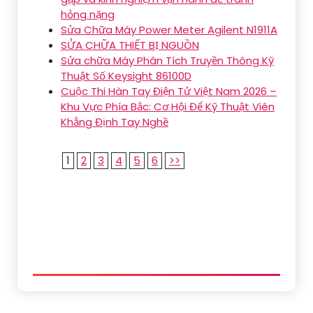
hỏng nặng
Sửa Chữa Máy Power Meter Agilent N1911A
SỬA CHỮA THIẾT BỊ NGUỒN
Sửa chữa Máy Phân Tích Truyền Thông Kỹ
Thuật Số Keysight 86100D
Cuộc Thi Hàn Tay Điện Tử Việt Nam 2026 –
Khu Vực Phía Bắc: Cơ Hội Để Kỹ Thuật Viên
Khẳng Định Tay Nghề
1
2
3
4
5
6
>>