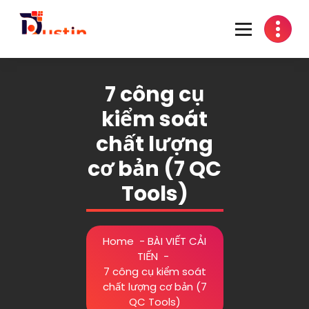
Skip
to
content
One-Stop Solution
7 công cụ
kiểm soát
chất lượng
cơ bản (7 QC
Tools)
Home
-
BÀI VIẾT CẢI
TIẾN
-
7 công cụ kiểm soát
chất lượng cơ bản (7
QC Tools)