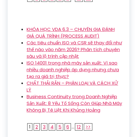
KHÓA HỌC VDA 6.3 – CHUYÊN GIA ĐÁNH
GIÁ QUÁ TRÌNH (PROCESS AUDIT)
Các tiêu chuẩn ISO và CSR sẽ thay đổi như
thế nào vào năm 2026? Phân tích chuyên
sâu và lộ trình cập nhật
ISO 14001 trong nhà máy sản xuất: Vì sao
nhiều doanh nghiệp áp dụng nhưng chưa
tạo ra giá trị thực?
CHẤT THẢI RẮN – PHÂN LOẠI VÀ CÁCH XỬ
LÝ
Business Continuity trong Doanh Nghiệp
Sản Xuất: 8 Yếu Tố Sống Còn Giúp Nhà Máy
Không Bị Tê Liệt Khi Khủng Hoảng
1
2
3
4
5
6
...
12
>>