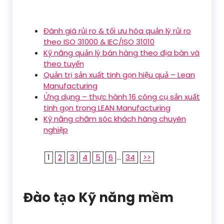
Đánh giá rủi ro & tối ưu hóa quản lý rủi ro
theo ISO 31000 & IEC/ISO 31010
Kỹ năng quản lý bán hàng theo địa bàn và
theo tuyến
Quản trị sản xuất tinh gọn hiệu quả – Lean
Manufacturing
Ứng dụng – thực hành 16 công cụ sản xuất
tinh gọn trong LEAN Manufacturing
Kỹ năng chăm sóc khách hàng chuyên
nghiệp
1
2
3
4
5
6
...
34
>>
Đào tạo Kỹ năng mềm