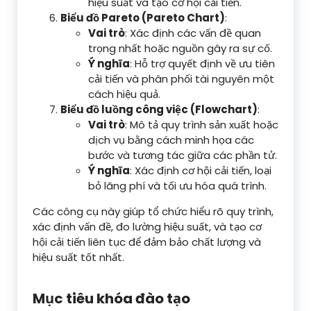
hiệu suất và tạo cơ hội cải tiến.
Biểu đồ Pareto (Pareto Chart)
:
Vai trò
: Xác định các vấn đề quan
trọng nhất hoặc nguồn gây ra sự cố.
Ý nghĩa
: Hỗ trợ quyết định về ưu tiên
cải tiến và phân phối tài nguyên một
cách hiệu quả.
Biểu đồ luồng công việc (Flowchart)
:
Vai trò
: Mô tả quy trình sản xuất hoặc
dịch vụ bằng cách minh họa các
bước và tương tác giữa các phần tử.
Ý nghĩa
: Xác định cơ hội cải tiến, loại
bỏ lãng phí và tối ưu hóa quá trình.
Các công cụ này giúp tổ chức hiểu rõ quy trình,
xác định vấn đề, đo lường hiệu suất, và tạo cơ
hội cải tiến liên tục để đảm bảo chất lượng và
hiệu suất tốt nhất.
Mục tiêu khóa đào tạo