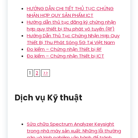
HƯỚNG DẪN CHI TIẾT THỦ TỤC CHỨNG
NHẬN HỢP QUY SẢN PHẨM ICT
Hướng dẫn thủ tục đăng ký chứng nhận
hợp quy thiết bị thu phát vô tuyến (RF)
Hướng Dẫn Thủ Tục Chứng Nhận Hợp Quy
Thiết Bị Thu Phát Sóng 5G Tại Việt Nam
Đo kiểm – Chứng nhận Thiết bị RF
Đo kiểm – Chứng nhận Thiết bị ICT
1
2
>>
Dịch vụ Kỹ thuật
Sửa chữa Spectrum Analyzer Keysight
trong nhà máy sản xuất: Những lỗi thường
gặp và kinh nghiệm vận hành để tránh