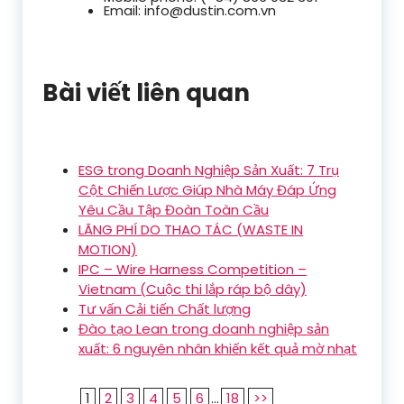
Email: info@dustin.com.vn
Bài viết liên quan
ESG trong Doanh Nghiệp Sản Xuất: 7 Trụ
Cột Chiến Lược Giúp Nhà Máy Đáp Ứng
Yêu Cầu Tập Đoàn Toàn Cầu
LÃNG PHÍ DO THAO TÁC (WASTE IN
MOTION)
IPC – Wire Harness Competition –
Vietnam (Cuộc thi lắp ráp bộ dây)
Tư vấn Cải tiến Chất lượng
Đào tạo Lean trong doanh nghiệp sản
xuất: 6 nguyên nhân khiến kết quả mờ nhạt
1
2
3
4
5
6
...
18
>>