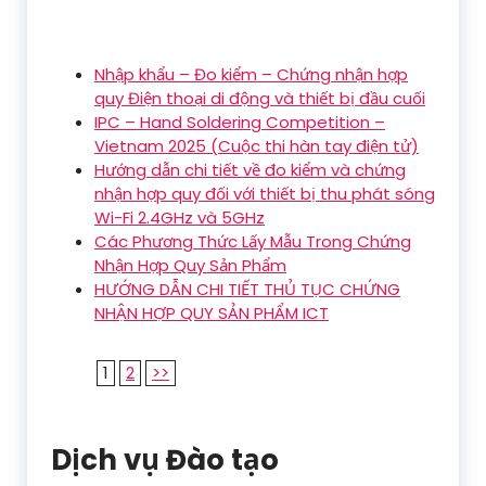
Nhập khẩu – Đo kiểm – Chứng nhận hợp
quy Điện thoại di động và thiết bị đầu cuối
IPC – Hand Soldering Competition –
Vietnam 2025 (Cuộc thi hàn tay điện tử)
Hướng dẫn chi tiết về đo kiểm và chứng
nhận hợp quy đối với thiết bị thu phát sóng
Wi-Fi 2.4GHz và 5GHz
Các Phương Thức Lấy Mẫu Trong Chứng
Nhận Hợp Quy Sản Phẩm
HƯỚNG DẪN CHI TIẾT THỦ TỤC CHỨNG
NHẬN HỢP QUY SẢN PHẨM ICT
1
2
>>
Dịch vụ Đào tạo