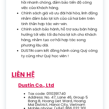
hồi nhanh chóng, đảm bảo tiến độ công
việc của Khách hàng.
Chính sách giá và ưu đãi hài hòa, linh động
nhằm đảm bảo lợi ích của cả hai bên trên
tinh thần hợp tác win-win.
Chính sách bảo hành, hỗ trợ sau bán hàng
hướng tới việc tối đa hóa lợi ích cho Khách
hàng, nhằm tạo cơ hội hợp tác song
phương lâu dài.
DUSTIN cam kết đồng hành cùng Quý công
ty cũng như Quý học viên !
LIÊN HỆ
Dustin Co., Ltd
Tax code: 0110391740
Address: No. 47, Lane 46, Group 5
Bang B, Hoang Liet Ward, Hoang
Mai District, Hanoi City, Vietnam
Mobile phone: (+84) 866 032 301