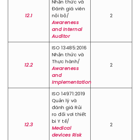
Nhận thức và
Đánh giá viên
12.1
nội bộ/
2
Awareness
and Internal
Auditor
ISO 13485:2016
Nhận thức và
Thực hành/
12.2
2
Awareness
and
Implementation
ISO 14971:2019
Quản lý và
đánh giá Rủi
ro đối vơi thiết
bi Y tế/
12.3
2
Medical
devices Risk