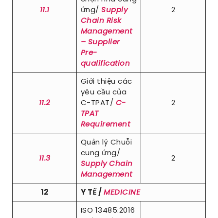
11.1
ứng/
Supply
2
Chain Risk
Management
– Supplier
Pre-
qualification
Giới thiệu các
yêu cầu của
11.2
C-TPAT/
C-
2
TPAT
Requirement
Quản lý Chuỗi
cung ứng/
11.3
2
Supply Chain
Management
12
Y TẾ /
MEDICINE
ISO 13485:2016