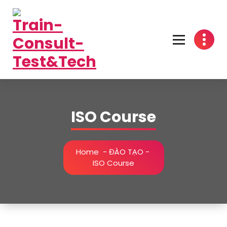
Skip
to
content
One-Stop Solution
ISO Course
Home
-
ĐÀO TẠO
-
ISO Course