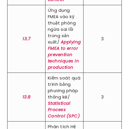
Ứng dụng
FMEA vào kỹ
thuật phòng
ngừa sai lỗi
trong sản
13.7
3
xuất/
Applying
FMEA to error
prevention
techniques in
production
Kiểm soát quá
trình bằng
phương pháp
13.8
thống kê/
3
Statistical
Process
Control (SPC)
Phân tích Hệ