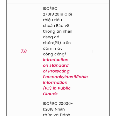
ISO/IEC
27018:2019 Giới
thiệu tiêu
chuẩn Bảo vệ
thông tin nhận
dạng cá
nhân(PII) trên
đám mây
7.8
1
công cộng/
Introduction
on standard
of Protecting
PersonallyIdentifiable
Information
(PII) in Public
Clouds
ISO/IEC 20000-
1:2018 Nhận
thức và Đánh