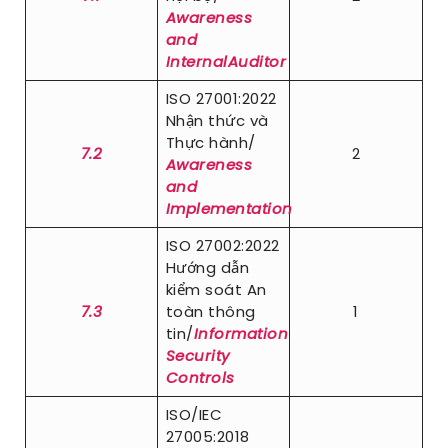
Awareness
and
InternalAuditor
ISO 27001:2022
Nhận thức và
Thực hành/
7.2
2
Awareness
and
Implementation
ISO 27002:2022
Hướng dẫn
kiểm soát An
7.3
toàn thông
1
tin/
Information
Security
Controls
ISO/IEC
27005:2018