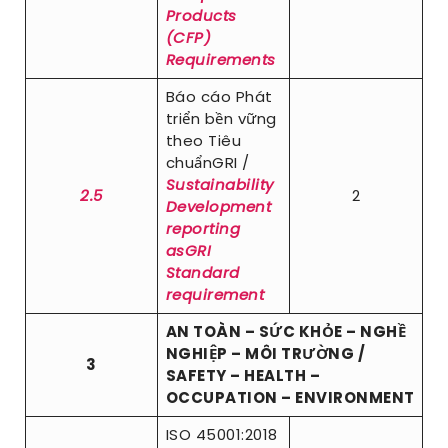
Products
(CFP)
Requirements
Báo cáo Phát
triển bền vững
theo Tiêu
chuẩnGRI /
Sustainability
2.5
2
Development
reporting
asGRI
Standard
requirement
AN TOÀN – SỨC KHỎE – NGHỀ
NGHIỆP – MÔI TRƯỜNG /
3
SAFETY – HEALTH –
OCCUPATION – ENVIRONMENT
ISO 45001:2018