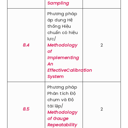
Sampling
Phương pháp
áp dụng Hệ
thống Hiệu
chuẩn có hiệu
lực/
8.4
Methodology
2
of
Implementing
An
EffectiveCalibration
System
Phương pháp
Phân tích Độ
chụm và Độ
tái lặp/
8.5
2
Methodology
of Gauge
Repeatability