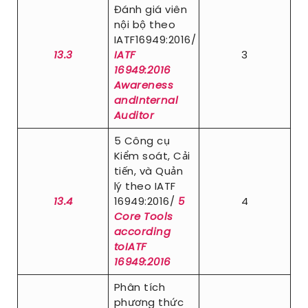
Đánh giá viên
nội bộ theo
IATF16949:2016/
13.3
IATF
3
16949:2016
Awareness
andInternal
Auditor
5 Công cụ
Kiểm soát, Cải
tiến, và Quản
lý theo IATF
13.4
16949:2016/
5
4
Core Tools
according
toIATF
16949:2016
Phân tích
phương thức