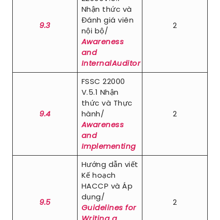
Nhận thức và
Đánh giá viên
9.3
2
nội bộ/
Awareness
and
InternalAuditor
FSSC 22000
V.5.1 Nhận
thức và Thực
9.4
hành/
2
Awareness
and
Implementing
Hướng dẫn viết
Kế hoạch
HACCP và Áp
dụng/
9.5
2
Guidelines for
Writing a