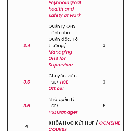
Psychological
health and
safety at work
Quản lý OHS
dành cho
Quản đốc, Tổ
3.4
trưởng/
3
Managing
OHS for
Supervisor
Chuyên viên
3.5
HSE/
HSE
3
Officer
Nhà quản lý
3.6
HSE/
5
HSEManager
KHÓA HỌC KẾT HỢP /
COMBINE
4
COURSE