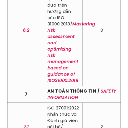
dựa trên
hướng dẫn
của ISO
31000:2018/
Mastering
6.2
risk
3
assessment
and
optimizing
risk
management
based on
guidance of
ISO31000:2018
AN TOÀN THÔNG TIN /
SAFETY
7
INFORMATION
ISO 27001:2022
Nhận thức và
Đánh giá viên
7.1
nội bộ/
2