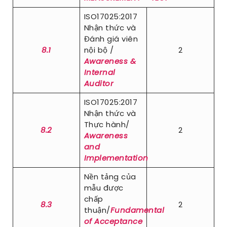
ISO17025:2017
Nhận thức và
Đánh giá viên
8.1
nội bộ /
2
Awareness &
Internal
Auditor
ISO17025:2017
Nhận thức và
Thực hành/
8.2
2
Awareness
and
Implementation
Nền tảng của
mẫu được
chấp
8.3
2
thuận/
Fundamental
of Acceptance