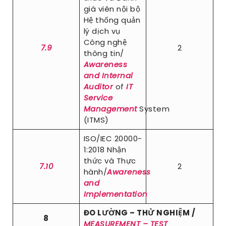
giá viên nội bộ
Hệ thống quản
lý dịch vụ
Công nghệ
7.9
2
thông tin/
Awareness
and Internal
Auditor
of
IT
Service
Management
System
(ITMS)
ISO/IEC 20000-
1:2018 Nhận
thức và Thực
7.10
2
hành/
Awareness
and
Implementation
ĐO LƯỜNG – THỬ NGHIỆM /
8
MEASUREMENT – TEST