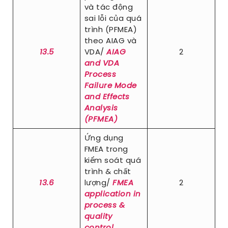
và tác động
sai lỗi của quá
trình (PFMEA)
theo AIAG và
13.5
VDA/
AIAG
2
and VDA
Process
Failure Mode
and Effects
Analysis
(PFMEA)
Ứng dụng
FMEA trong
kiểm soát quá
trình & chất
13.6
lượng/
FMEA
2
application in
process &
quality
control