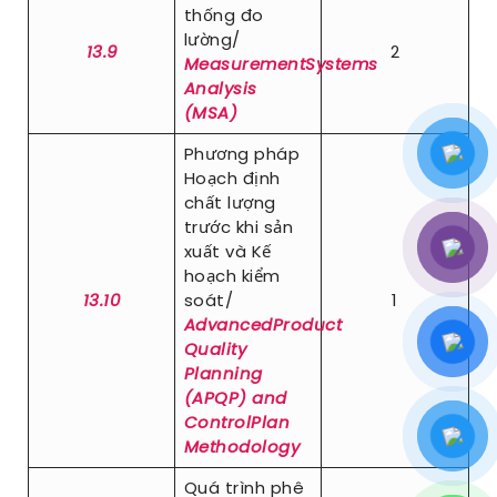
thống đo
lường/
13.9
2
MeasurementSystems
Analysis
(MSA)
Phương pháp
Hoạch định
chất lượng
trước khi sản
xuất và Kế
hoạch kiểm
13.10
soát/
1
AdvancedProduct
Quality
Planning
(APQP) and
ControlPlan
Methodology
Quá trình phê