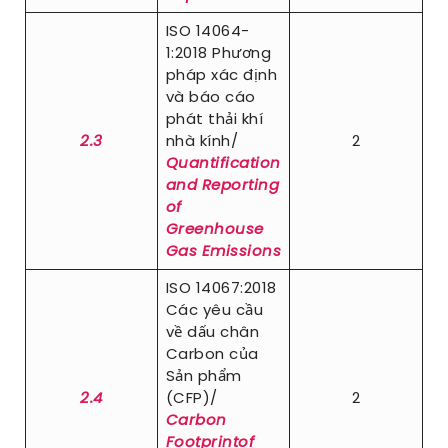
ISO 14064-
1:2018 Phương
pháp xác định
và báo cáo
phát thải khí
2.3
nhà kính/
2
Quantification
and Reporting
of
Greenhouse
Gas Emissions
ISO 14067:2018
Các yêu cầu
về dấu chân
Carbon của
Sản phẩm
2.4
(CFP)/
2
Carbon
Footprintof