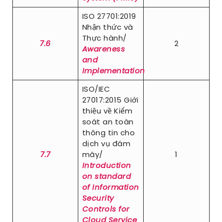
ISO 27701:2019
Nhận thức và
Thực hành/
7.6
2
Awareness
and
Implementation
ISO/IEC
27017:2015 Giới
thiệu về Kiểm
soát an toàn
thông tin cho
dịch vụ đám
7.7
mây/
1
Introduction
on standard
of Information
Security
Controls for
Cloud Service