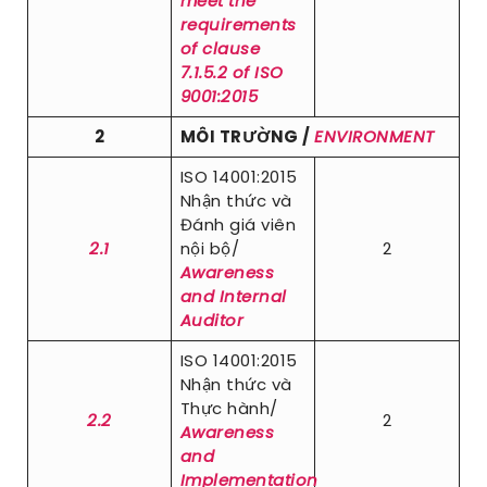
meet the
requirements
of clause
7.1.5.2 of ISO
9001:2015
2
MÔI TRƯỜNG /
ENVIRONMENT
ISO 14001:2015
Nhận thức và
Đánh giá viên
2.1
nội bộ/
2
Awareness
and Internal
Auditor
ISO 14001:2015
Nhận thức và
Thực hành/
2.2
2
Awareness
and
Implementation