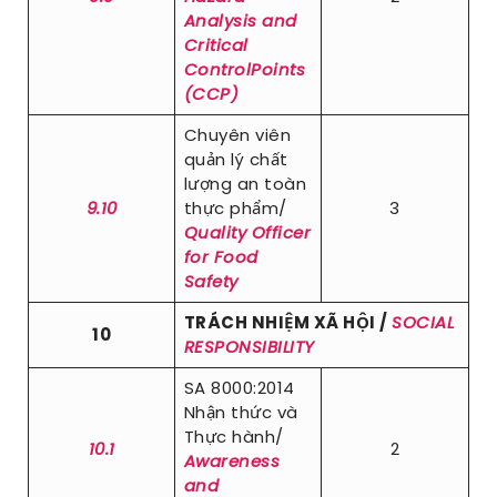
Analysis and
Critical
ControlPoints
(CCP)
Chuyên viên
quản lý chất
lượng an toàn
9.10
thực phẩm/
3
Quality Officer
for Food
Safety
TRÁCH NHIỆM XÃ HỘI /
SOCIAL
10
RESPONSIBILITY
SA 8000:2014
Nhận thức và
Thực hành/
10.1
2
Awareness
and