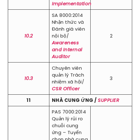
Implementation
SA 8000:2014
Nhận thức và
Đánh giá viên
10.2
nội bộ/
2
Awareness
and Internal
Auditor
Chuyên viên
quản lý Trách
10.3
3
nhiệm xã hội/
CSR Officer
11
NHÀ CUNG ỨNG /
SUPPLIER
PAS 7000:2014
Quản lý rủi ro
chuỗi cung
ứng – Tuyển
chọn nhà cung