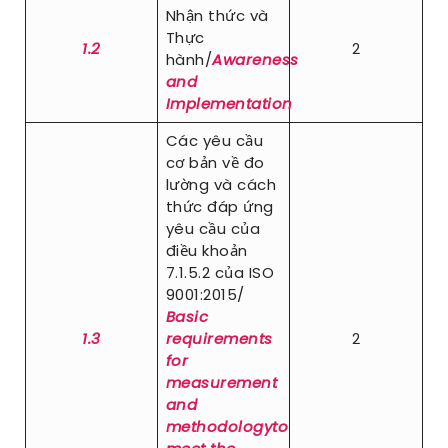
Nhận thức và
Thực
1.2
2
hành/
Awareness
and
Implementation
Các yêu cầu
cơ bản về đo
lường và cách
thức đáp ứng
yêu cầu của
điều khoản
7.1.5.2 của ISO
9001:2015/
Basic
1.3
requirements
2
for
measurement
and
methodologyto