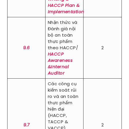
HACCP Plan &
Implementation
Nhận thức và
Đánh giá nội
bộ an toàn
thực phẩm
9.6
theo HACCP/
2
HACCP
Awareness
&Internal
Auditor
Các công cụ
kiểm soát rủi
ro và an toàn
thực phẩm
hiện đại
(HACCP,
TACCP &
9.7
2
VACCP)