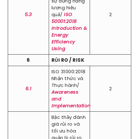
sự dụng năng
lượng hiệu
5.3
quả/
ISO
2
50001:2018
Introduction &
Energy
Efficiency
Using
6
RỦI RO / RISK
ISO 31000:2018
Nhận thức và
Thực hành/
6.1
2
Awareness
and
Implementation
Bậc thầy đánh
giá rủi ro và
tối ưu hóa
quản lý rủi ro