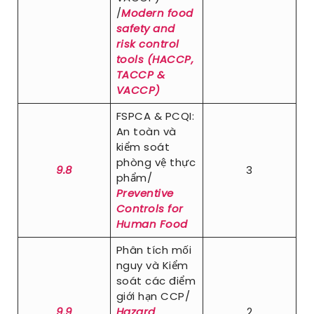
/
Modern food
safety and
risk control
tools (HACCP,
TACCP &
VACCP)
FSPCA & PCQI:
An toàn và
kiểm soát
phòng vệ thực
9.8
3
phẩm/
Preventive
Controls for
Human Food
Phân tích mối
nguy và Kiểm
soát các điểm
giới hạn CCP/
9.9
Hazard
2