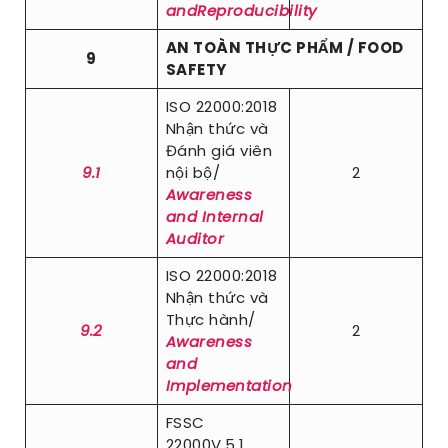
andReproducibility
AN TOÀN THỰC PHẨM / FOOD
9
SAFETY
ISO 22000:2018
Nhận thức và
Đánh giá viên
9.1
nội bộ/
2
Awareness
and Internal
Auditor
ISO 22000:2018
Nhận thức và
Thực hành/
9.2
2
Awareness
and
Implementation
FSSC
22000V.5.1