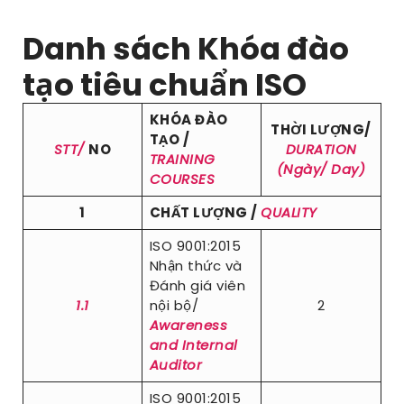
Danh sách Khóa đào
tạo tiêu chuẩn ISO
KHÓA ĐÀO
THỜI LƯỢNG/
TẠO /
STT/
NO
DURATION
TRAINING
(Ngày/ Day)
COURSES
1
CHẤT LƯỢNG /
QUALITY
ISO 9001:2015
Nhận thức và
Đánh giá viên
1.1
nội bộ/
2
Awareness
and Internal
Auditor
ISO 9001:2015