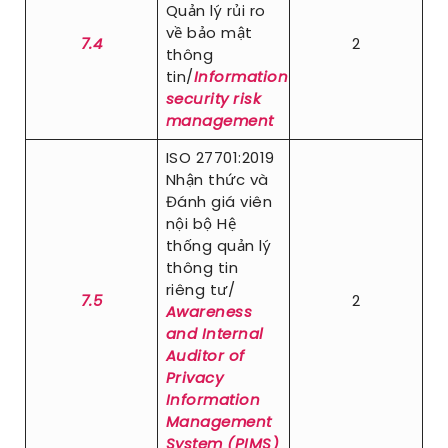
Quản lý rủi ro
về bảo mật
7.4
2
thông
tin/
Information
security risk
management
ISO 27701:2019
Nhận thức và
Đánh giá viên
nội bộ Hệ
thống quản lý
thông tin
riêng tư/
7.5
2
Awareness
and Internal
Auditor of
Privacy
Information
Management
System (PIMS)