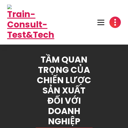
Skip
to
content
One-Stop Solution
TẦM QUAN
TRỌNG CỦA
CHIẾN LƯỢC
SẢN XUẤT
ĐỐI VỚI
DOANH
NGHIỆP