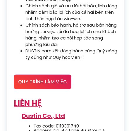
Chính sách giá và ưu đãi hài hòa, linh động
nhằm đảm bảo lợi ích của cả hai bên trên
tinh thần hợp tác win-win.
Chính sách bảo hành, hỗ trợ sau bán hàng
hướng tới việc tối đa hóa lợi ích cho Khách
hàng, nhằm tạo cơ hội hợp tác song
phương lâu dài.
DUSTIN cam kết đồng hành cùng Quý công
ty cũng như Quý học viên !
QUY TRÌNH LÀM VIỆC
LIÊN HỆ
Dustin Co., Ltd
Tax code: 0110391740
Address: No. 47, Lane 46, Group 5