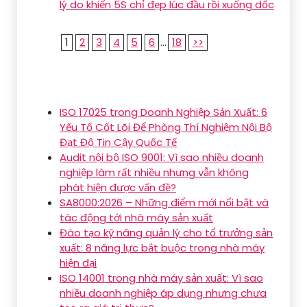
lý do khiến 5S chỉ đẹp lúc đầu rồi xuống dốc
1
2
3
4
5
6
...
18
>>
ISO 17025 trong Doanh Nghiệp Sản Xuất: 6
Yếu Tố Cốt Lõi Để Phòng Thí Nghiệm Nội Bộ
Đạt Độ Tin Cậy Quốc Tế
Audit nội bộ ISO 9001: Vì sao nhiều doanh
nghiệp làm rất nhiều nhưng vẫn không
phát hiện được vấn đề?
SA8000:2026 – Những điểm mới nổi bật và
tác động tới nhà máy sản xuất
Đào tạo kỹ năng quản lý cho tổ trưởng sản
xuất: 8 năng lực bắt buộc trong nhà máy
hiện đại
ISO 14001 trong nhà máy sản xuất: Vì sao
nhiều doanh nghiệp áp dụng nhưng chưa