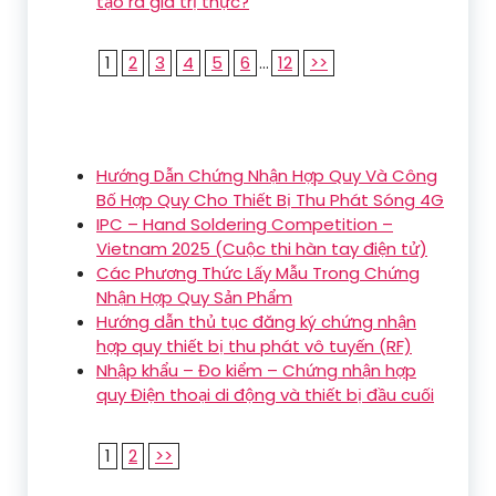
tạo ra giá trị thực?
1
2
3
4
5
6
...
12
>>
Hướng Dẫn Chứng Nhận Hợp Quy Và Công
Bố Hợp Quy Cho Thiết Bị Thu Phát Sóng 4G
IPC – Hand Soldering Competition –
Vietnam 2025 (Cuộc thi hàn tay điện tử)
Các Phương Thức Lấy Mẫu Trong Chứng
Nhận Hợp Quy Sản Phẩm
Hướng dẫn thủ tục đăng ký chứng nhận
hợp quy thiết bị thu phát vô tuyến (RF)
Nhập khẩu – Đo kiểm – Chứng nhận hợp
quy Điện thoại di động và thiết bị đầu cuối
1
2
>>