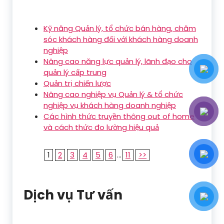
Kỹ năng Quản lý, tổ chức bán hàng, chăm
sóc khách hàng đối với khách hàng doanh
nghiệp
Nâng cao năng lực quản lý, lãnh đạo cho
quản lý cấp trung
Quản trị chiến lược
Nâng cao nghiệp vụ Quản lý & tổ chức
nghiệp vụ khách hàng doanh nghiệp
Các hình thức truyền thông out of home
và cách thức đo lường hiệu quả
1
2
3
4
5
6
...
11
>>
Dịch vụ Tư vấn