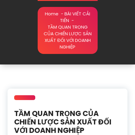
Home
-
BÀI VIẾT CẢI
TIẾN
-
TẦM QUAN TRỌNG
CỦA CHIẾN LƯỢC SẢN
XUẤT ĐỐI VỚI DOANH
NGHIỆP
TẦM QUAN TRỌNG CỦA
CHIẾN LƯỢC SẢN XUẤT ĐỐI
VỚI DOANH NGHIỆP