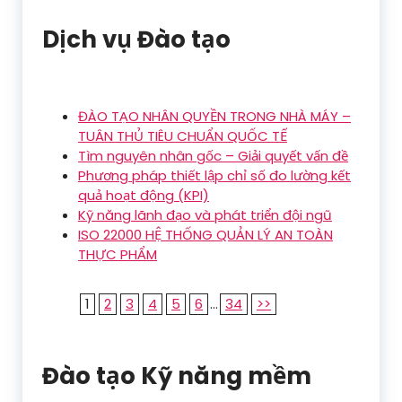
Dịch vụ Đào tạo
ĐÀO TẠO NHÂN QUYỀN TRONG NHÀ MÁY –
TUÂN THỦ TIÊU CHUẨN QUỐC TẾ
Tìm nguyên nhân gốc – Giải quyết vấn đề
Phương pháp thiết lập chỉ số đo lường kết
quả hoạt động (KPI)
Kỹ năng lãnh đạo và phát triển đội ngũ
ISO 22000 HỆ THỐNG QUẢN LÝ AN TOÀN
THỰC PHẨM
1
2
3
4
5
6
...
34
>>
Đào tạo Kỹ năng mềm