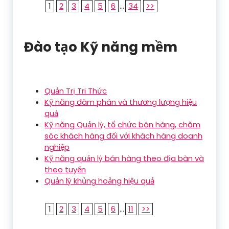
1
2
3
4
5
6
...
34
>>
Đào tạo Kỹ năng mềm
Quản Trị Tri Thức
Kỹ năng đàm phán và thương lượng hiệu
quả
Kỹ năng Quản lý, tổ chức bán hàng, chăm
sóc khách hàng đối với khách hàng doanh
nghiệp
Kỹ năng quản lý bán hàng theo địa bàn và
theo tuyến
Quản lý khủng hoảng hiệu quả
1
2
3
4
5
6
...
11
>>