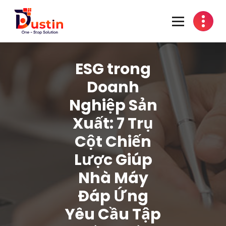
Skip
to
content
One-Stop Solution
ESG trong
Doanh
Nghiệp Sản
Xuất: 7 Trụ
Cột Chiến
Lược Giúp
Nhà Máy
Đáp Ứng
Yêu Cầu Tập