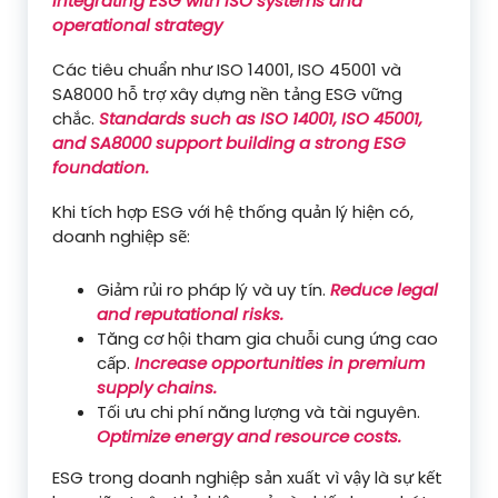
Integrating ESG with ISO systems and
operational strategy
Các tiêu chuẩn như ISO 14001, ISO 45001 và
SA8000 hỗ trợ xây dựng nền tảng ESG vững
chắc.
Standards such as ISO 14001, ISO 45001,
and SA8000 support building a strong ESG
foundation.
Khi tích hợp ESG với hệ thống quản lý hiện có,
doanh nghiệp sẽ:
Giảm rủi ro pháp lý và uy tín.
Reduce legal
and reputational risks.
Tăng cơ hội tham gia chuỗi cung ứng cao
cấp.
Increase opportunities in premium
supply chains.
Tối ưu chi phí năng lượng và tài nguyên.
Optimize energy and resource costs.
ESG trong doanh nghiệp sản xuất vì vậy là sự kết