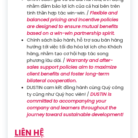
nhằm đảm bảo lợi ích của cả hai bên trên
tinh thần hợp tác win-win. /
Flexible and
balanced pricing and incentive policies
are designed to ensure mutual benefits
based on a win-win partnership spirit.
Chính sách bảo hành, hỗ trợ sau bán hàng
hướng tới việc tối đa hóa lợi ích cho Khách
hàng, nhằm tạo cơ hội hợp tác song
phương lâu dài. /
Warranty and after-
sales support policies aim to maximize
client benefits and foster long-term
bilateral cooperation.
DUSTIN cam kết đồng hành cùng Quý công
ty cũng như Quý học viên! /
DUSTIN is
committed to accompanying your
company and learners throughout the
journey toward sustainable development!
LIÊN HỆ