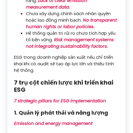
ràng.
Lack of clear emission
measurement data.
Chưa xây dựng chính sách nhân quyền
hoặc lao động minh bạch.
No transparent
human rights or labor policies.
Hệ thống quản trị rủi ro chưa tích hợp yếu
tố bền vững.
Risk management systems
not integrating sustainability factors.
ESG trong doanh nghiệp sản xuất nếu chỉ triển
khai khi có audit sẽ tạo áp lực lớn và thiếu tính
hệ thống.
7 trụ cột chiến lược khi triển khai
ESG
7 strategic pillars for ESG implementation
1. Quản lý phát thải và năng lượng
Emission and energy management