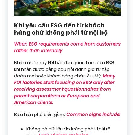
Khi yêu cầu ESG đến từ khách
hàng chứ không phải từ nội bộ
When ESG requirements come from customers
rather than internally
Nhiều nhà máy FDI bắt đầu quan tâm đến ESG
khi nhận được bảng câu hỏi đánh giá từ tập
đoàn mẹ hoặc khách hàng châu Âu, Mỹ.
Many
FDI factories start focusing on ESG only after
receiving assessment questionnaires from
parent corporations or European and
American clients.
Biểu hiện phổ biến gồm:
Common signs include:
Không có dữ liệu đo lường phát thải rõ