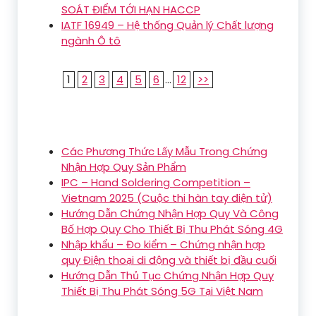
SOÁT ĐIỂM TỚI HẠN HACCP
IATF 16949 – Hệ thống Quản lý Chất lượng
ngành Ô tô
1
2
3
4
5
6
...
12
>>
Các Phương Thức Lấy Mẫu Trong Chứng
Nhận Hợp Quy Sản Phẩm
IPC – Hand Soldering Competition –
Vietnam 2025 (Cuộc thi hàn tay điện tử)
Hướng Dẫn Chứng Nhận Hợp Quy Và Công
Bố Hợp Quy Cho Thiết Bị Thu Phát Sóng 4G
Nhập khẩu – Đo kiểm – Chứng nhận hợp
quy Điện thoại di động và thiết bị đầu cuối
Hướng Dẫn Thủ Tục Chứng Nhận Hợp Quy
Thiết Bị Thu Phát Sóng 5G Tại Việt Nam