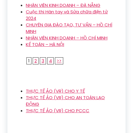
NHÂN VIÊN KINH DOANH – ĐÀ NẴNG
Cuộc thi Hàn tay và Sửa chữa điện tử
2024
CHUYÊN GIA ĐÀO TẠO, TƯ VẤN – HỒ CHÍ
MINH
NHÂN VIÊN KINH DOANH – HỒ CHÍ MINH
KẾ TOÁN – HÀ NỘI
1
2
3
4
>>
THỰC TẾ ẢO (VR) CHO Y TẾ
THỰC TẾ ẢO (VR) CHO AN TOÀN LAO
ĐỘNG
THỰC TẾ ẢO (VR) CHO PCCC