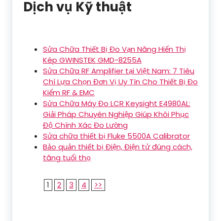
Dịch vụ Kỹ thuật
Sửa Chữa Thiết Bị Đo Vạn Năng Hiển Thị
Kép GWINSTEK GMD-8255A
Sửa Chữa RF Amplifier tại Việt Nam: 7 Tiêu
Chí Lựa Chọn Đơn Vị Uy Tín Cho Thiết Bị Đo
Kiểm RF & EMC
Sửa Chữa Máy Đo LCR Keysight E4980AL:
Giải Pháp Chuyên Nghiệp Giúp Khôi Phục
Độ Chính Xác Đo Lường
Sửa chữa thiết bị Fluke 5500A Calibrator
Bảo quản thiết bị Điện, Điện tử đúng cách,
tăng tuổi thọ
1
2
3
4
>>