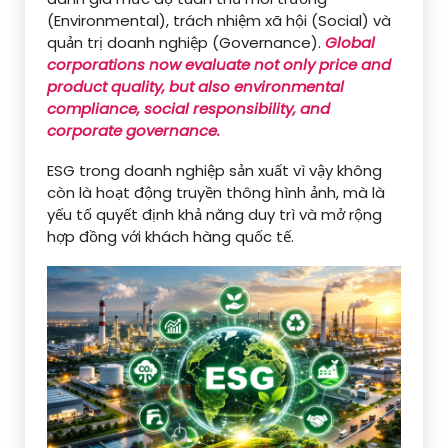
(Environmental), trách nhiệm xã hội (Social) và
quản trị doanh nghiệp (Governance).
Global
corporations now evaluate not only price and
product quality, but also environmental
compliance, social responsibility, and
corporate governance.
ESG trong doanh nghiệp sản xuất vì vậy không
còn là hoạt động truyền thông hình ảnh, mà là
yếu tố quyết định khả năng duy trì và mở rộng
hợp đồng với khách hàng quốc tế.