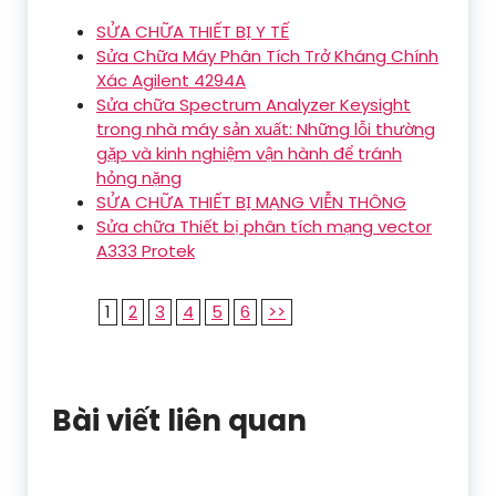
SỬA CHỮA THIẾT BỊ Y TẾ
Sửa Chữa Máy Phân Tích Trở Kháng Chính
Xác Agilent 4294A
Sửa chữa Spectrum Analyzer Keysight
trong nhà máy sản xuất: Những lỗi thường
gặp và kinh nghiệm vận hành để tránh
hỏng nặng
SỬA CHỮA THIẾT BỊ MẠNG VIỄN THÔNG
Sửa chữa Thiết bị phân tích mạng vector
A333 Protek
1
2
3
4
5
6
>>
Bài viết liên quan