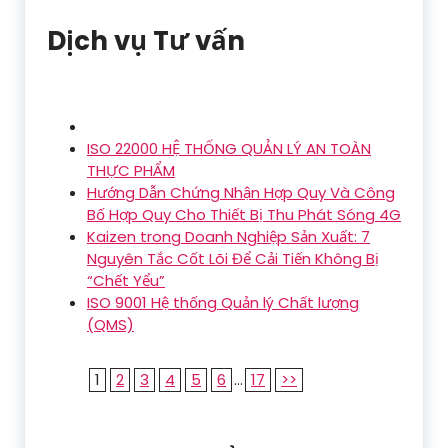
Dịch vụ Tư vấn
ISO 22000 HỆ THỐNG QUẢN LÝ AN TOÀN
THỰC PHẨM
Hướng Dẫn Chứng Nhận Hợp Quy Và Công
Bố Hợp Quy Cho Thiết Bị Thu Phát Sóng 4G
Kaizen trong Doanh Nghiệp Sản Xuất: 7
Nguyên Tắc Cốt Lõi Để Cải Tiến Không Bị
“Chết Yểu”
ISO 9001 Hệ thống Quản lý Chất lượng
(QMS)
1
2
3
4
5
6
...
17
>>