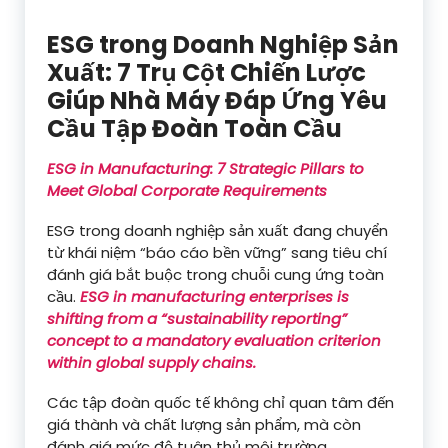
ESG trong Doanh Nghiệp Sản
Xuất: 7 Trụ Cột Chiến Lược
Giúp Nhà Máy Đáp Ứng Yêu
Cầu Tập Đoàn Toàn Cầu
ESG in Manufacturing: 7 Strategic Pillars to
Meet Global Corporate Requirements
ESG trong doanh nghiệp sản xuất đang chuyển
từ khái niệm “báo cáo bền vững” sang tiêu chí
đánh giá bắt buộc trong chuỗi cung ứng toàn
cầu.
ESG in manufacturing enterprises is
shifting from a “sustainability reporting”
concept to a mandatory evaluation criterion
within global supply chains.
Các tập đoàn quốc tế không chỉ quan tâm đến
giá thành và chất lượng sản phẩm, mà còn
đánh giá mức độ tuân thủ môi trường