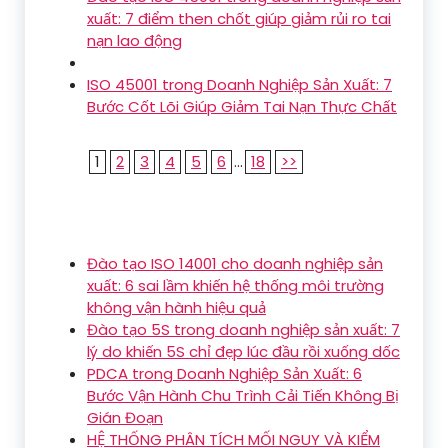
xuất: 7 điểm then chốt giúp giảm rủi ro tai
nạn lao động
ISO 45001 trong Doanh Nghiệp Sản Xuất: 7
Bước Cốt Lõi Giúp Giảm Tai Nạn Thực Chất
1
2
3
4
5
6
...
18
>>
Đào tạo ISO 14001 cho doanh nghiệp sản
xuất: 6 sai lầm khiến hệ thống môi trường
không vận hành hiệu quả
Đào tạo 5S trong doanh nghiệp sản xuất: 7
lý do khiến 5S chỉ đẹp lúc đầu rồi xuống dốc
PDCA trong Doanh Nghiệp Sản Xuất: 6
Bước Vận Hành Chu Trình Cải Tiến Không Bị
Gián Đoạn
HỆ THỐNG PHÂN TÍCH MỐI NGUY VÀ KIỂM