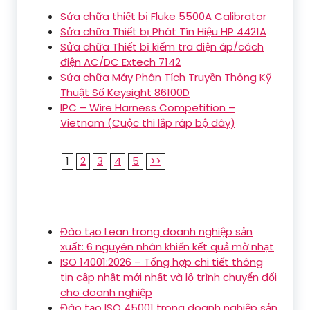
Sửa chữa thiết bị Fluke 5500A Calibrator
Sửa chữa Thiết bị Phát Tín Hiệu HP 4421A
Sửa chữa Thiết bị kiểm tra điện áp/cách
điện AC/DC Extech 7142
Sửa chữa Máy Phân Tích Truyền Thông Kỹ
Thuật Số Keysight 86100D
IPC – Wire Harness Competition –
Vietnam (Cuộc thi lắp ráp bộ dây)
1
2
3
4
5
>>
Đào tạo Lean trong doanh nghiệp sản
xuất: 6 nguyên nhân khiến kết quả mờ nhạt
ISO 14001:2026 – Tổng hợp chi tiết thông
tin cập nhật mới nhất và lộ trình chuyển đổi
cho doanh nghiệp
Đào tạo ISO 45001 trong doanh nghiệp sản