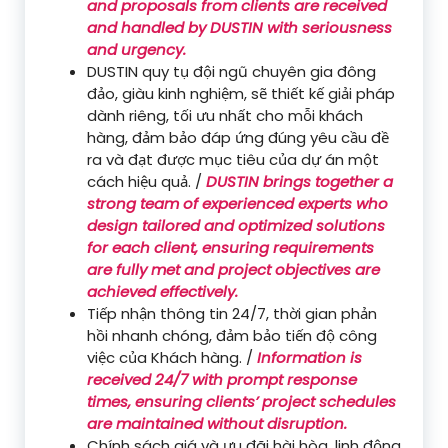
and proposals from clients are received
and handled by DUSTIN with seriousness
and urgency.
DUSTIN quy tụ đội ngũ chuyên gia đông
đảo, giàu kinh nghiệm, sẽ thiết kế giải pháp
dành riêng, tối ưu nhất cho mỗi khách
hàng, đảm bảo đáp ứng đúng yêu cầu đề
ra và đạt được mục tiêu của dự án một
cách hiệu quả. /
DUSTIN brings together a
strong team of experienced experts who
design tailored and optimized solutions
for each client, ensuring requirements
are fully met and project objectives are
achieved effectively.
Tiếp nhận thông tin 24/7, thời gian phản
hồi nhanh chóng, đảm bảo tiến độ công
việc của Khách hàng. /
Information is
received 24/7 with prompt response
times, ensuring clients’ project schedules
are maintained without disruption.
Chính sách giá và ưu đãi hài hòa, linh động