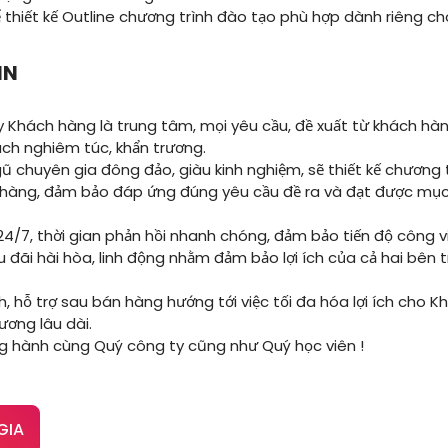
ể thiết kế Outline chương trình đào tạo phù hợp dành riêng ch
IN
 Khách hàng là trung tâm, mọi yêu cầu, đề xuất từ khách hà
ách nghiêm túc, khẩn trương.
ũ chuyên gia đông đảo, giàu kinh nghiệm, sẽ thiết kế chương t
 hàng, đảm bảo đáp ứng đúng yêu cầu đề ra và đạt được mục
 24/7, thời gian phản hồi nhanh chóng, đảm bảo tiến độ công 
 đãi hài hòa, linh động nhằm đảm bảo lợi ích của cả hai bên t
, hỗ trợ sau bán hàng hướng tới việc tối đa hóa lợi ích cho 
ương lâu dài.
g hành cùng Quý công ty cũng như Quý học viên !
GIA