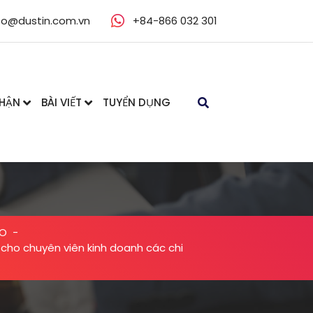
fo@dustin.com.vn
+84-866 032 301
NHẬN
BÀI VIẾT
TUYỂN DỤNG
ẠO
-
 cho chuyên viên kinh doanh các chi