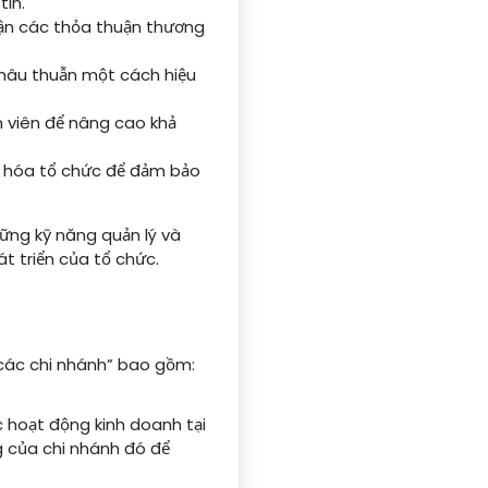
in.
ận các thỏa thuận thương
mâu thuẫn một cách hiệu
 viên để nâng cao khả
n hóa tổ chức để đảm bảo
ững kỹ năng quản lý và
t triển của tổ chức.
 các chi nhánh” bao gồm:
 hoạt động kinh doanh tại
g của chi nhánh đó để