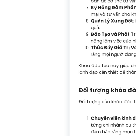
bán để có thể tư vấ
Kỹ Năng Đàm Phán 
mại và tư vấn cho k
Quản Lý Xung Đột:
quả.
Đào Tạo và Phát Tr
năng làm việc của 
Thúc Đẩy Giá Trị V
rằng mọi người đang
Khóa đào tạo này giúp ch
lãnh đạo cần thiết để thà
Đối tượng khóa đà
Đối tượng của khóa đào t
Chuyên viên kinh 
từng chi nhánh cụ t
đảm bảo rằng mục t