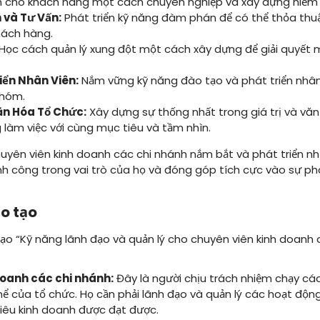
n cho khách hàng một cách chuyên nghiệp và xây dựng niềm t
và Tư Vấn:
Phát triển kỹ năng đàm phán để có thể thỏa thu
hách hàng.
Học cách quản lý xung đột một cách xây dựng để giải quyết 
iển Nhân Viên:
Nắm vững kỹ năng đào tạo và phát triển nhân
nhóm.
ăn Hóa Tổ Chức:
Xây dựng sự thống nhất trong giá trị và vă
 làm việc với cùng mục tiêu và tầm nhìn.
uyên viên kinh doanh các chi nhánh nắm bắt và phát triển nh
nh công trong vai trò của họ và đóng góp tích cực vào sự phá
o tạo
ạo “Kỹ năng lãnh đạo và quản lý cho chuyên viên kinh doanh
doanh các chi nhánh:
Đây là người chịu trách nhiệm chạy các
hể của tổ chức. Họ cần phải lãnh đạo và quản lý các hoạt độn
iêu kinh doanh được đạt được.