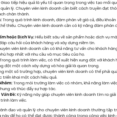
Giao tiếp hiệu quả là yếu tố quan trọng trong việc tạo mối qu
 quản lý. Chuyên viên kinh doanh cần biết cách truyền đạt th
ách chân thành.
:
Trong quá trình kinh doanh, đàm phán về giá cả, điều khoản
thể thiếu. Chuyên viên kinh doanh cần có kỹ năng đàm phán đ
hẩm hoặc Dịch Vụ:
Hiểu biết sâu về sản phẩm hoặc dịch vụ m
 đáp câu hỏi của khách hàng và xây dựng niềm tin.
uyên viên kinh doanh cần có khả năng tư vấn cho khách hàng,
hù hợp nhất với nhu cầu và mục tiêu của họ.
Trong quá trình làm việc, có thể xuất hiện xung đột với khách
ng đột một cách xây dựng và hòa giải là quan trọng.
g một số trường hợp, chuyên viên kinh doanh có thể phải qu
 triển khai một cách hiệu quả.
 Nhóm:
Trong môi trường làm việc có nhóm, khả năng làm việ
hung và thúc đẩy sự hợp tác.
 Vấn Đề:
Kỹ năng này giúp chuyên viên kinh doanh tìm ra giả
trình làm việc.
ãnh đạo và quản lý cho chuyên viên kinh doanh thường tập tr
 này để họ có thể đạt được thành công trong công việc kinh