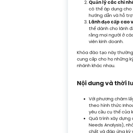
Quản lý các chi nh
có thể áp dụng cho 
hướng dẫn và hỗ trợ
Lãnh đạo cấp cao v
thể dành cho lãnh đ
rằng mọi người ở các
viên kinh doanh.
Khóa đào tạo này thường
cung cấp cho họ những kỹ 
nhánh khác nhau.
Nội dung và thời 
Với phương châm lấy
theo hình thức Inho
yêu cầu cụ thể của 
Quá trình xây dựng 
Needs Analysis), nh
chất và đáp ứng kỳ 