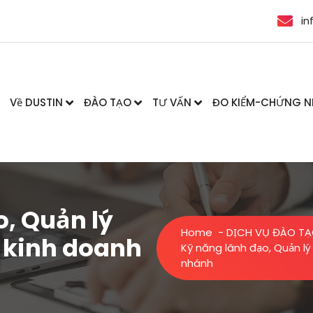
in
Về DUSTIN
ĐÀO TẠO
TƯ VẤN
ĐO KIỂM-CHỨNG 
, Quản lý
Home
-
DỊCH VỤ ĐÀO T
 kinh doanh
Kỹ năng lãnh đạo, Quản lý
nhánh