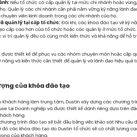
ánh:
Nếu tổ chức có cấp quản lý tại mức chi nhánh hoặc vùng
họ. Quản lý các chi nhánh cần phải nắm vững kỹ năng lãnh đạo
 chuyên viên kinh doanh trong các chi nhánh của họ.
à quản lý tại cấp tổ chức:
Đôi khi, các khóa đào tạo về kỹ n
ạo cấp cao hơn của tổ chức hoặc các quản lý ở mức tổ chức.
 vị trí quản lý đều có cùng một kiến thức và khả năng để hỗ 
 được thiết kế để phục vụ các nhóm chuyên môn hoặc cấp qu
năng và kiến thức cần thiết để quản lý và lãnh đạo hiệu quả t
lượng của khóa đào tạo
 Khách hàng làm trung tâm, Dustin xây dựng các chương trì
use tại Doanh nghiệp và được thiết kế dành riêng dựa trên đ
khách hàng.
chương trình đào tạo sẽ bắt đầu bằng việc khảo sát Nhu cầu đ
ờ đó các khóa đào tạo do Dustin tổ chức sẽ có chất lượng cao
vọng của khách hàng.