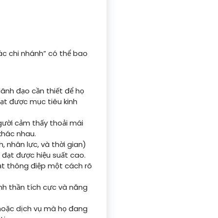
ác chi nhánh” có thể bao
lãnh đạo cần thiết để họ
ạt được mục tiêu kinh
ười cảm thấy thoải mái
khác nhau.
 nhân lực, và thời gian)
 đạt được hiệu suất cao.
đạt thông điệp một cách rõ
nh thần tích cực và năng
 hoặc dịch vụ mà họ đang