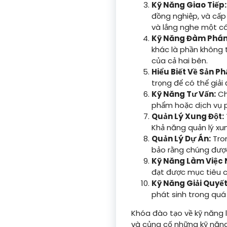
Kỹ Năng Giao Tiếp:
đồng nghiệp, và cấp
và lắng nghe một c
Kỹ Năng Đàm Phán
khác là phần không 
của cả hai bên.
Hiểu Biết Về Sản P
trọng để có thể giải
Kỹ Năng Tư Vấn:
Ch
phẩm hoặc dịch vụ p
Quản Lý Xung Đột:
Khả năng quản lý xu
Quản Lý Dự Án:
Tron
bảo rằng chúng được
Kỹ Năng Làm Việc
đạt được mục tiêu c
Kỹ Năng Giải Quyết
phát sinh trong quá 
Khóa đào tạo về kỹ năng l
và củng cố những kỹ năng