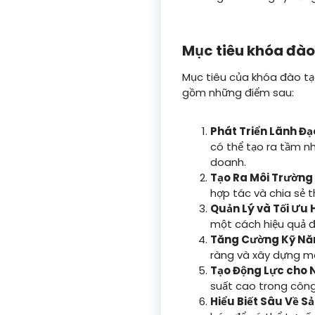
Mục tiêu khóa đào
Mục tiêu của khóa đào tạ
gồm những điểm sau:
Phát Triển Lãnh Đạ
có thể tạo ra tầm n
doanh.
Tạo Ra Môi Trường
hợp tác và chia sẻ t
Quản Lý và Tối Ưu 
một cách hiệu quả đ
Tăng Cường Kỹ Năn
ràng và xây dựng mố
Tạo Động Lực cho 
suất cao trong công
Hiểu Biết Sâu Về S