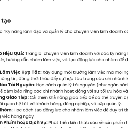
 tạo
o “Kỹ năng lãnh đạo và quản lý cho chuyên viên kinh doanh c
o Hiệu Quả:
Trang bị chuyên viên kinh doanh với các kỹ năng 
hìn, hướng dẫn nhóm làm việc, và tạo động lực cho nhóm để đ
 Làm Việc Hợp Tác:
Xây dựng môi trường làm việc mà mọi ng
hông tin, đồng thời thúc đẩy sự hợp tác trong các chi nhánh 
Hóa Tài Nguyên:
Học cách quản lý tài nguyên (như ngân sách,
ể đảm bảo rằng các chi nhánh hoạt động với sự tối ưu hóa và
g Giao Tiếp:
Cải thiện khả năng giao tiếp để có thể truyền 
i quan hệ tốt với khách hàng, đồng nghiệp, và cấp quản lý.
Nhóm:
Học cách tạo động lực cho nhóm làm việc để duy trì ti
 việc hàng ngày.
ản Phẩm hoặc Dịch Vụ:
Phát triển kiến thức sâu về sản phẩm