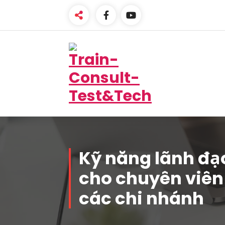
Skip
to
content
One-Stop Solution
Kỹ năng lãnh đạo
cho chuyên viên
các chi nhánh