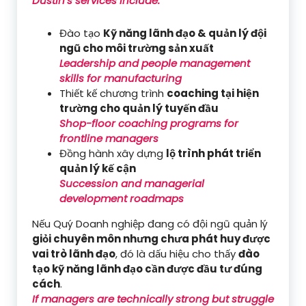
Dustin’s services include:
Đào tạo
Kỹ năng lãnh đạo & quản lý đội
ngũ cho môi trường sản xuất
Leadership and people management
skills for manufacturing
Thiết kế chương trình
coaching tại hiện
trường cho quản lý tuyến đầu
Shop-floor coaching programs for
frontline managers
Đồng hành xây dựng
lộ trình phát triển
quản lý kế cận
Succession and managerial
development roadmaps
Nếu Quý Doanh nghiệp đang có đội ngũ quản lý
giỏi chuyên môn nhưng chưa phát huy được
vai trò lãnh đạo
, đó là dấu hiệu cho thấy
đào
tạo kỹ năng lãnh đạo cần được đầu tư đúng
cách
.
If managers are technically strong but struggle