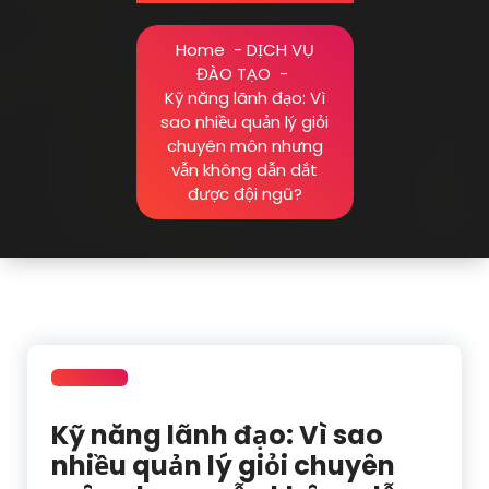
Home
-
DỊCH VỤ
ĐÀO TẠO
-
Kỹ năng lãnh đạo: Vì
sao nhiều quản lý giỏi
chuyên môn nhưng
vẫn không dẫn dắt
được đội ngũ?
Kỹ năng lãnh đạo: Vì sao
nhiều quản lý giỏi chuyên