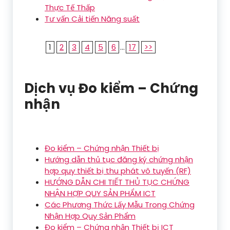
Thực Tế Thấp
Tư vấn Cải tiến Năng suất
1
2
3
4
5
6
...
17
>>
Dịch vụ Đo kiểm – Chứng
nhận
Đo kiểm – Chứng nhận Thiết bị
Hướng dẫn thủ tục đăng ký chứng nhận
hợp quy thiết bị thu phát vô tuyến (RF)
HƯỚNG DẪN CHI TIẾT THỦ TỤC CHỨNG
NHẬN HỢP QUY SẢN PHẨM ICT
Các Phương Thức Lấy Mẫu Trong Chứng
Nhận Hợp Quy Sản Phẩm
Đo kiểm – Chứng nhận Thiết bị ICT