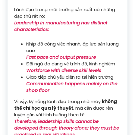
Lãnh đạo trong môi trường sản xuất có những
đặc thù rất rõ:
Leadership in manufacturing has distinct
characteristics:
Nhịp độ công việc nhanh, áp lực sản lượng
cao
Fast pace and output pressure
Đội ngũ đa dạng về trình độ, kinh nghiệm
Workforce with diverse skill levels
Giao tiếp chủ yếu diễn ra tại hiện trường
Communication happens mainly on the
shop floor
Vì vậy, kỹ năng lãnh đạo trong nhà máy
không
thể chỉ học qua lý thuyết
, mà cần được rèn
luyện gắn với tình huống thực tế.
Therefore, leadership skills cannot be
developed through theory alone; they must be
practiced in real situations.