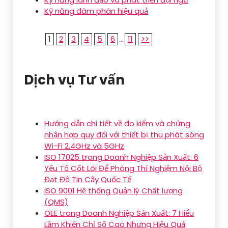
Kỹ năng đàm phán hiệu quả
1
2
3
4
5
6
...
11
>>
Dịch vụ Tư vấn
Hướng dẫn chi tiết về đo kiểm và chứng
nhận hợp quy đối với thiết bị thu phát sóng
Wi-Fi 2.4GHz và 5GHz
ISO 17025 trong Doanh Nghiệp Sản Xuất: 6
Yếu Tố Cốt Lõi Để Phòng Thí Nghiệm Nội Bộ
Đạt Độ Tin Cậy Quốc Tế
ISO 9001 Hệ thống Quản lý Chất lượng
(QMS)
OEE trong Doanh Nghiệp Sản Xuất: 7 Hiểu
Lầm Khiến Chỉ Số Cao Nhưng Hiệu Quả