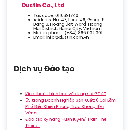
Dustin Co., Ltd
Tax code: 0110391740
Address: No. 47, Lane 46, Group 5
Bang B, Hoang Liet Ward, Hoang
Mai District, Hanoi City, Vietnam
Mobile phone: (+84) 866 032 301
Email: info@dustin.com.vn
Dịch vụ Đào tạo
Kích thước hình học và dung sai GD&T
5S trong Doanh Nghiệp Sản Xuất: 6 Sai Lầm
Phổ Biến Khiến Phong Trào Không Bền
Vững
Đào tạo kỹ năng Huấn luyện/ Train The
Trainer