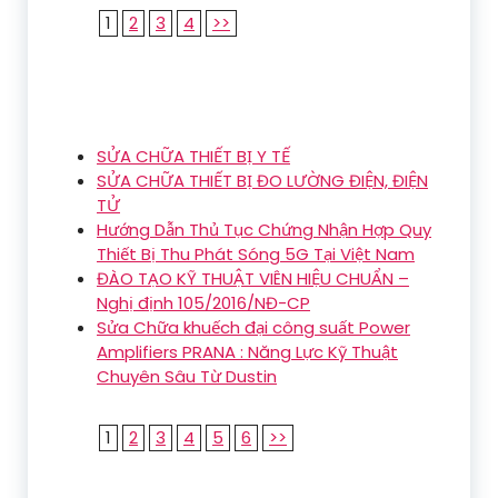
1
2
3
4
>>
SỬA CHỮA THIẾT BỊ Y TẾ
SỬA CHỮA THIẾT BỊ ĐO LƯỜNG ĐIỆN, ĐIỆN
TỬ
Hướng Dẫn Thủ Tục Chứng Nhận Hợp Quy
Thiết Bị Thu Phát Sóng 5G Tại Việt Nam
ĐÀO TẠO KỸ THUẬT VIÊN HIỆU CHUẨN –
Nghị định 105/2016/NĐ-CP
Sửa Chữa khuếch đại công suất Power
Amplifiers PRANA : Năng Lực Kỹ Thuật
Chuyên Sâu Từ Dustin
1
2
3
4
5
6
>>