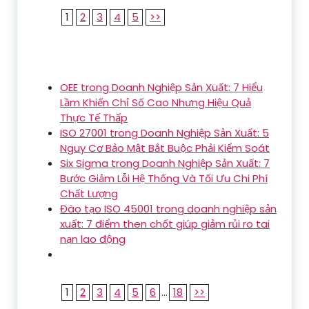
1
2
3
4
5
>>
OEE trong Doanh Nghiệp Sản Xuất: 7 Hiểu
Lầm Khiến Chỉ Số Cao Nhưng Hiệu Quả
Thực Tế Thấp
ISO 27001 trong Doanh Nghiệp Sản Xuất: 5
Nguy Cơ Bảo Mật Bắt Buộc Phải Kiểm Soát
Six Sigma trong Doanh Nghiệp Sản Xuất: 7
Bước Giảm Lỗi Hệ Thống Và Tối Ưu Chi Phí
Chất Lượng
Đào tạo ISO 45001 trong doanh nghiệp sản
xuất: 7 điểm then chốt giúp giảm rủi ro tai
nạn lao động
1
2
3
4
5
6
...
18
>>