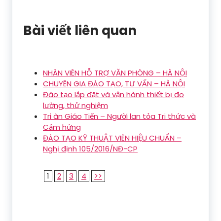
Bài viết liên quan
NHÂN VIÊN HỖ TRỢ VĂN PHÒNG – HÀ NỘI
CHUYÊN GIA ĐÀO TẠO, TƯ VẤN – HÀ NỘI
Đào tạo lắp đặt và vận hành thiết bị đo
lường, thử nghiệm
Tri ân Giáo Tiến – Người lan tỏa Tri thức và
Cảm hứng
ĐÀO TẠO KỸ THUẬT VIÊN HIỆU CHUẨN –
Nghị định 105/2016/NĐ-CP
1
2
3
4
>>