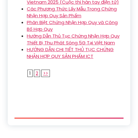
Vietnam 2025 (Cuộc thi hàn tay điện tử)
Các Phương Thức Lấy Mẫu Trong Chứng
Nhận Hợp Quy Sản Phẩm
Phân Biệt Chứng Nhận Hợp Quy và Công
Bố Hợp Quy
Hướng Dẫn Thủ Tục Chứng Nhận Hợp Quy
Thiết Bị Thu Phát Sóng 5G Tại Việt Nam
HƯỚNG DẪN CHI TIẾT THỦ TỤC CHỨNG
NHẬN HỢP QUY SẢN PHẨM ICT
1
2
>>