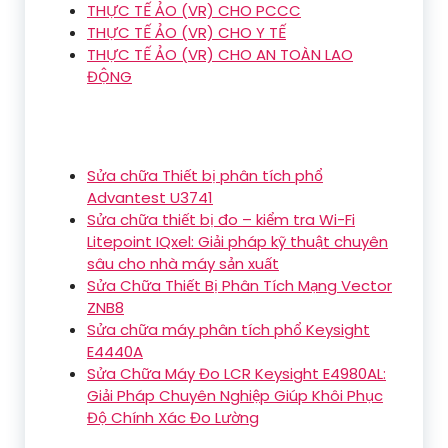
THỰC TẾ ẢO (VR) CHO PCCC
THỰC TẾ ẢO (VR) CHO Y TẾ
THỰC TẾ ẢO (VR) CHO AN TOÀN LAO
ĐỘNG
Sửa chữa Thiết bị phân tích phổ
Advantest U3741
Sửa chữa thiết bị đo – kiểm tra Wi-Fi
Litepoint IQxel: Giải pháp kỹ thuật chuyên
sâu cho nhà máy sản xuất
Sửa Chữa Thiết Bị Phân Tích Mạng Vector
ZNB8
Sửa chữa máy phân tích phổ Keysight
E4440A
Sửa Chữa Máy Đo LCR Keysight E4980AL:
Giải Pháp Chuyên Nghiệp Giúp Khôi Phục
Độ Chính Xác Đo Lường