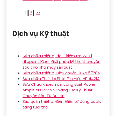
1
2
>>
Dịch vụ Kỹ thuật
Sửa chữa thiết bị đo – kiểm tra Wi-Fi
Litepoint IQxel: Giải pháp kỹ thuật chuyên
sâu cho nhà máy sản xuất
Sửa chữa thiết bị Hiệu chuẩn Fluke 5720A
Sửa chữa Thiết bị Phát Tín Hiệu HP 4421A
Sửa Chữa khuếch đại công suất Power
Amplifiers PRANA : Năng Lực Kỹ Thuật
Chuyên Sâu Từ Dustin
Bảo quản thiết bị Điện, Điện tử đúng cách,
tăng tuổi thọ