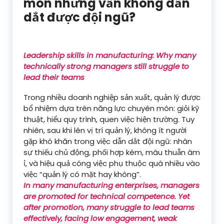
môn nhưng vẫn không dẫn
dắt được đội ngũ?
Leadership skills in manufacturing: Why many
technically strong managers still struggle to
lead their teams
Trong nhiều doanh nghiệp sản xuất, quản lý được
bổ nhiệm dựa trên năng lực chuyên môn: giỏi kỹ
thuật, hiểu quy trình, quen việc hiện trường. Tuy
nhiên, sau khi lên vị trí quản lý, không ít người
gặp khó khăn trong việc dẫn dắt đội ngũ: nhân
sự thiếu chủ động, phối hợp kém, mâu thuẫn âm
ỉ, và hiệu quả công việc phụ thuộc quá nhiều vào
việc “quản lý có mặt hay không”.
In many manufacturing enterprises, managers
are promoted for technical competence. Yet
after promotion, many struggle to lead teams
effectively, facing low engagement, weak