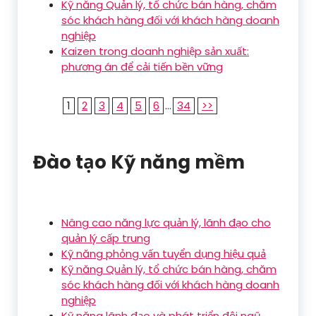
Kỹ năng Quản lý, tổ chức bán hàng, chăm
sóc khách hàng đối với khách hàng doanh
nghiệp
Kaizen trong doanh nghiệp sản xuất:
phương án để cải tiến bền vững
1
2
3
4
5
6
...
34
>>
Đào tạo Kỹ năng mềm
Nâng cao năng lực quản lý, lãnh đạo cho
quản lý cấp trung
Kỹ năng phỏng vấn tuyển dụng hiệu quả
Kỹ năng Quản lý, tổ chức bán hàng, chăm
sóc khách hàng đối với khách hàng doanh
nghiệp
Kỹ năng lãnh đạo và phát triển đội ngũ