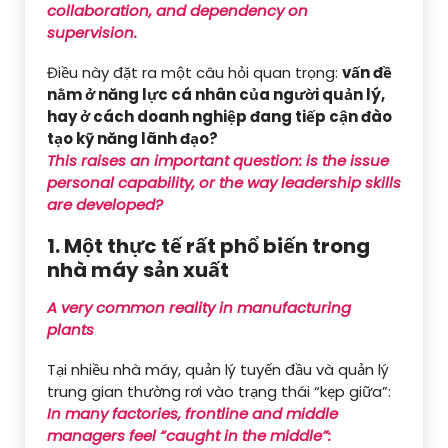
collaboration, and dependency on
supervision.
Điều này đặt ra một câu hỏi quan trọng:
vấn đề
nằm ở năng lực cá nhân của người quản lý,
hay ở cách doanh nghiệp đang tiếp cận đào
tạo kỹ năng lãnh đạo?
This raises an important question: is the issue
personal capability, or the way leadership skills
are developed?
1. Một thực tế rất phổ biến trong
nhà máy sản xuất
A very common reality in manufacturing
plants
Tại nhiều nhà máy, quản lý tuyến đầu và quản lý
trung gian thường rơi vào trạng thái “kẹp giữa”:
In many factories, frontline and middle
managers feel “caught in the middle”: