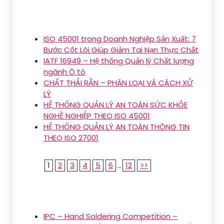
ISO 45001 trong Doanh Nghiệp Sản Xuất: 7
Bước Cốt Lõi Giúp Giảm Tai Nạn Thực Chất
IATF 16949 – Hệ thống Quản lý Chất lượng
ngành Ô tô
CHẤT THẢI RẮN – PHÂN LOẠI VÀ CÁCH XỬ
LÝ
HỆ THỐNG QUẢN LÝ AN TOÀN SỨC KHỎE
NGHỀ NGHIỆP THEO ISO 45001
HỆ THỐNG QUẢN LÝ AN TOÀN THÔNG TIN
THEO ISO 27001
1
2
3
4
5
6
...
12
>>
IPC – Hand Soldering Competition –