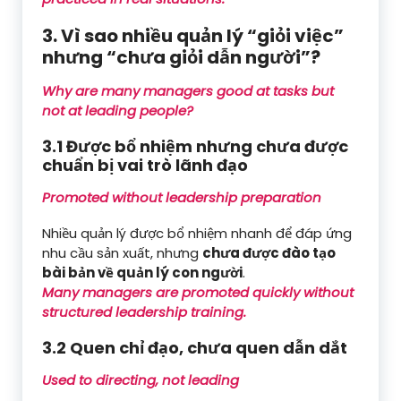
3. Vì sao nhiều quản lý “giỏi việc”
nhưng “chưa giỏi dẫn người”?
Why are many managers good at tasks but
not at leading people?
3.1 Được bổ nhiệm nhưng chưa được
chuẩn bị vai trò lãnh đạo
Promoted without leadership preparation
Nhiều quản lý được bổ nhiệm nhanh để đáp ứng
nhu cầu sản xuất, nhưng
chưa được đào tạo
bài bản về quản lý con người
.
Many managers are promoted quickly without
structured leadership training.
3.2 Quen chỉ đạo, chưa quen dẫn dắt
Used to directing, not leading