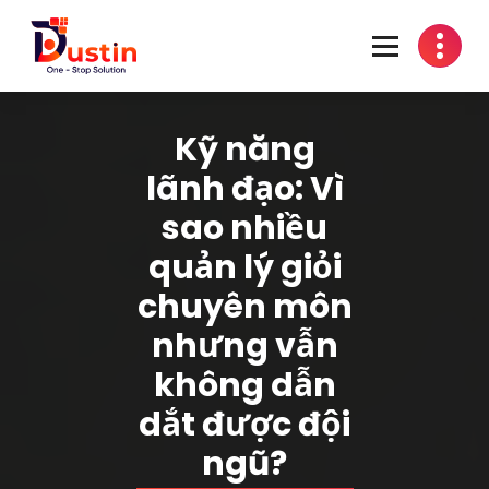
Skip
to
content
One-Stop Solution
Kỹ năng
lãnh đạo: Vì
sao nhiều
quản lý giỏi
chuyên môn
nhưng vẫn
không dẫn
dắt được đội
ngũ?