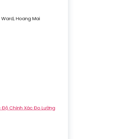
et Ward, Hoang Mai
c Độ Chính Xác Đo Lường