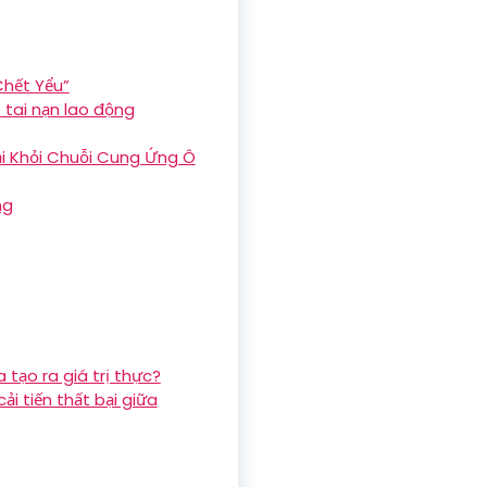
Chết Yểu”
 tai nạn lao động
ại Khỏi Chuỗi Cung Ứng Ô
ng
tạo ra giá trị thực?
i tiến thất bại giữa