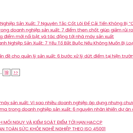
Nghiệp Sản Xuất: 7 Nguyên Tắc Cốt Lõi Để Cải Tiến Không Bị “
ong doanh nghiệp sản xuất: 7 điểm then chốt giúp giảm rủi ro
 điểm mới nổi bật và tác động tới nhà máy sản xuất
anh Nghiệp Sản Xuất: 7 Yếu Tố Bắt Buộc Nếu Không Muốn Bị Lo
ấn đề cho quản lý sản xuất: 6 bước xử lý dứt điểm tại hiện trườ
...
18
>>
 máy sản xuất: Vì sao nhiều doanh nghiệp áp dụng nhưng chưa 
ma trong doanh nghiệp sản xuất: 6 nguyên nhân khiến dự án cả
H MỐI NGUY VÀ KIỂM SOÁT ĐIỂM TỚI HẠN HACCP
AN TOÀN SỨC KHỎE NGHỀ NGHIỆP THEO ISO 45001