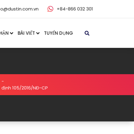
fo@dustin.com.vn
+84-866 032 301
NHẬN
BÀI VIẾT
TUYỂN DỤNG
-
ị định 105/2016/NĐ-CP