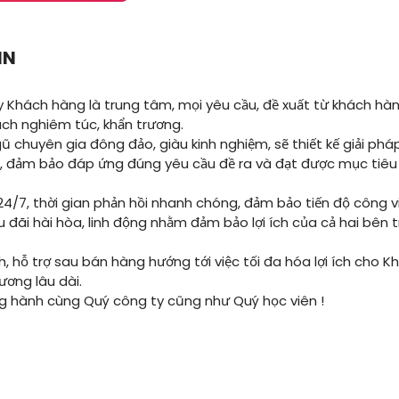
IN
 Khách hàng là trung tâm, mọi yêu cầu, đề xuất từ khách hà
ách nghiêm túc, khẩn trương.
ũ chuyên gia đông đảo, giàu kinh nghiệm, sẽ thiết kế giải pháp
, đảm bảo đáp ứng đúng yêu cầu đề ra và đạt được mục tiêu
 24/7, thời gian phản hồi nhanh chóng, đảm bảo tiến độ công 
 đãi hài hòa, linh động nhằm đảm bảo lợi ích của cả hai bên t
, hỗ trợ sau bán hàng hướng tới việc tối đa hóa lợi ích cho 
ương lâu dài.
g hành cùng Quý công ty cũng như Quý học viên !