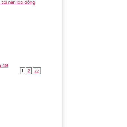
 tai nạn lao động
g 4G
1
2
>>