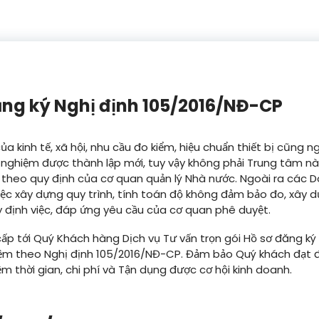
ăng ký Nghị định 105/2016/NĐ-CP
của kinh tế, xã hội, nhu cầu đo kiểm, hiệu chuẩn thiết bị cũng
hử nghiệm được thành lập mới, tuy vậy không phải Trung tâm 
 theo quy định của cơ quan quản lý Nhà nước. Ngoài ra các 
iệc xây dựng quy trình, tính toán độ không đảm bảo đo, xây d
y định việc, đáp ứng yêu cầu của cơ quan phê duyệt.
cấp tới Quý Khách hàng Dịch vụ Tư vấn trọn gói Hồ sơ đăng ký
hiệm theo Nghị định 105/2016/NĐ-CP. Đảm bảo Quý khách đạt
iệm thời gian, chi phí và Tận dụng được cơ hội kinh doanh.