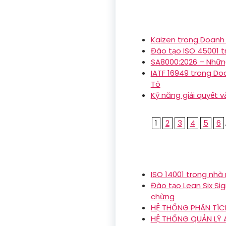
Kaizen trong Doanh 
Đào tạo ISO 45001 tr
SA8000:2026 – Những
IATF 16949 trong Do
Tô
Kỹ năng giải quyết v
1
2
3
4
5
6
ISO 14001 trong nhà
Đào tạo Lean Six Sig
chừng
HỆ THỐNG PHÂN TÍC
HỆ THỐNG QUẢN LÝ 