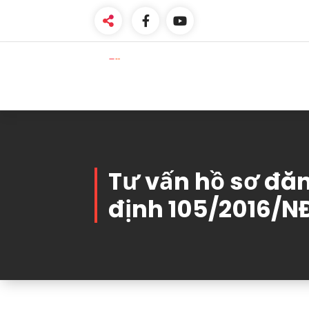
Skip
to
content
One-Stop Solution
Tư vấn hồ sơ đă
định 105/2016/N