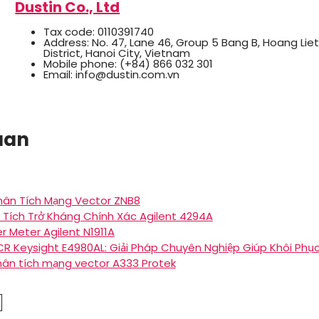
Dustin Co., Ltd
Tax code: 0110391740
Address: No. 47, Lane 46, Group 5 Bang B, Hoang Li
District, Hanoi City, Vietnam
Mobile phone: (+84) 866 032 301
Email: info@dustin.com.vn
quan
Phân Tích Mạng Vector ZNB8
Tích Trở Kháng Chính Xác Agilent 4294A
 Meter Agilent N1911A
R Keysight E4980AL: Giải Pháp Chuyên Nghiệp Giúp Khôi Phụ
hân tích mạng vector A333 Protek