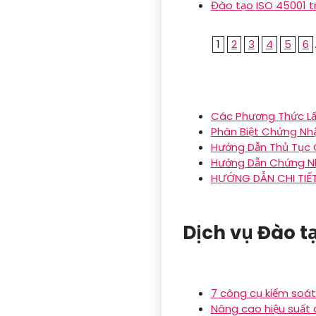
Đào tạo ISO 45001 tr
1
2
3
4
5
6
Các Phương Thức L
Phân Biệt Chứng Nh
Hướng Dẫn Thủ Tục 
Hướng Dẫn Chứng Nh
HƯỚNG DẪN CHI TIẾ
Dịch vụ Đào t
7 công cụ kiểm soát
Nâng cao hiệu suất q