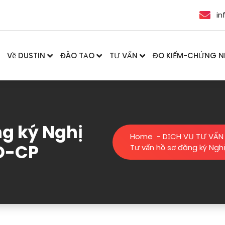
in
Về DUSTIN
ĐÀO TẠO
TƯ VẤN
ĐO KIỂM-CHỨNG 
ng ký Nghị
Home
-
DỊCH VỤ TƯ VẤN
Đ-CP
Tư vấn hồ sơ đăng ký Ngh