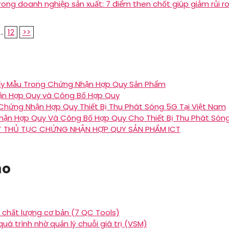
ong doanh nghiệp sản xuất: 7 điểm then chốt giúp giảm rủi ro
...
12
>>
ấy Mẫu Trong Chứng Nhận Hợp Quy Sản Phẩm
ận Hợp Quy và Công Bố Hợp Quy
Chứng Nhận Hợp Quy Thiết Bị Thu Phát Sóng 5G Tại Việt Nam
ận Hợp Quy Và Công Bố Hợp Quy Cho Thiết Bị Thu Phát Són
T THỦ TỤC CHỨNG NHẬN HỢP QUY SẢN PHẨM ICT
ạo
 chất lượng cơ bản (7 QC Tools)
uá trình nhờ quản lý chuỗi giá trị (VSM)