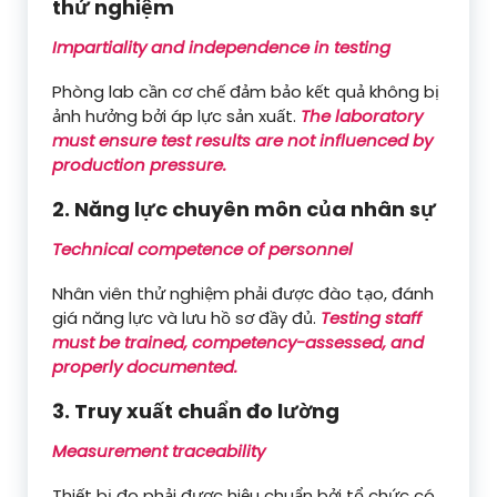
thử nghiệm
Impartiality and independence in testing
Phòng lab cần cơ chế đảm bảo kết quả không bị
ảnh hưởng bởi áp lực sản xuất.
The laboratory
must ensure test results are not influenced by
production pressure.
2. Năng lực chuyên môn của nhân sự
Technical competence of personnel
Nhân viên thử nghiệm phải được đào tạo, đánh
giá năng lực và lưu hồ sơ đầy đủ.
Testing staff
must be trained, competency-assessed, and
properly documented.
3. Truy xuất chuẩn đo lường
Measurement traceability
Thiết bị đo phải được hiệu chuẩn bởi tổ chức có