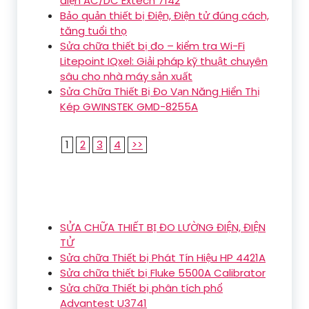
điện AC/DC Extech 7142
Bảo quản thiết bị Điện, Điện tử đúng cách,
tăng tuổi thọ
Sửa chữa thiết bị đo – kiểm tra Wi-Fi
Litepoint IQxel: Giải pháp kỹ thuật chuyên
sâu cho nhà máy sản xuất
Sửa Chữa Thiết Bị Đo Vạn Năng Hiển Thị
Kép GWINSTEK GMD-8255A
1
2
3
4
>>
SỬA CHỮA THIẾT BỊ ĐO LƯỜNG ĐIỆN, ĐIỆN
TỬ
Sửa chữa Thiết bị Phát Tín Hiệu HP 4421A
Sửa chữa thiết bị Fluke 5500A Calibrator
Sửa chữa Thiết bị phân tích phổ
Advantest U3741