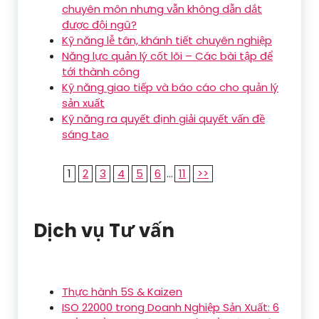
chuyên môn nhưng vẫn không dẫn dắt
được đội ngũ?
Kỹ năng lễ tân, khánh tiết chuyên nghiệp
Năng lực quản lý cốt lõi – Các bài tập để
tới thành công
Kỹ năng giao tiếp và báo cáo cho quản lý
sản xuất
Kỹ năng ra quyết định giải quyết vấn đề
sáng tạo
1
2
3
4
5
6
...
11
>>
Dịch vụ Tư vấn
Thực hành 5S & Kaizen
ISO 22000 trong Doanh Nghiệp Sản Xuất: 6