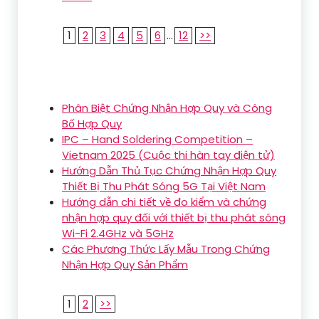
1
2
3
4
5
6
...
12
>>
Phân Biệt Chứng Nhận Hợp Quy và Công
Bố Hợp Quy
IPC – Hand Soldering Competition –
Vietnam 2025 (Cuộc thi hàn tay điện tử)
Hướng Dẫn Thủ Tục Chứng Nhận Hợp Quy
Thiết Bị Thu Phát Sóng 5G Tại Việt Nam
Hướng dẫn chi tiết về đo kiểm và chứng
nhận hợp quy đối với thiết bị thu phát sóng
Wi-Fi 2.4GHz và 5GHz
Các Phương Thức Lấy Mẫu Trong Chứng
Nhận Hợp Quy Sản Phẩm
1
2
>>