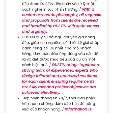
đều được DUSTIN tiếp nhận và xử lý một
cách nghiêm túc, khẩn trương. /
With a
customer-centric philosophy, all requests
and proposals from clients are received
and handled by DUSTIN with seriousness
and urgency.
DUSTIN quy tụ đội ngũ chuyên gia đông
đảo, giàu kinh nghiệm, sẽ thiết kế giải pháp
dành riêng, tối ưu nhất cho mỗi khách
hàng, đảm bảo đáp ứng đúng yêu cầu đề
ra và đạt được mục tiêu của dự án một
cách hiệu quả. /
DUSTIN brings together a
strong team of experienced experts who
design tailored and optimized solutions
for each client, ensuring requirements
are fully met and project objectives are
achieved effectively.
Tiếp nhận thông tin 24/7, thời gian phản
hồi nhanh chóng, đảm bảo tiến độ công
việc của Khách hàng. /
Information is