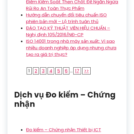
Điểm Kiểm Soát Then Chốt Để Ngăn Ngừa
Rủi Ro An Toàn Thực Phẩm
Hướng dẫn chuyển đổi tiêu chuẩn ISO
phiên bản mới – Lộ trình tuân thủ
ĐÀO TẠO KỸ THUẬT VIÊN HIỆU CHUẨN –
Nghị định 105/2016/NĐ-CP
ISO 14001 trong nhà máy sản xuất: Vì sao
nhiều doanh nghiệp áp dụng nhưng chưa
tạo ra giá trị thực?
1
2
3
4
5
6
...
17
>>
Dịch vụ Đo kiểm – Chứng
nhận
Đo kiểm – Chứng nhận Thiết bị ICT