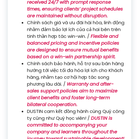
received 24/7 with prompt response
times, ensuring clients’ project schedules
are maintained without disruption.
Chính sách giá và ưu đãi hài hòa, linh động
nhằm đảm bảo lợi ích của cả hai bên trên
tinh thần hợp tác win-win. /
Flexible and
balanced pricing and incentive policies
are designed to ensure mutual benefits
based on a win-win partnership spirit.
Chính sách bảo hành, hỗ trợ sau bán hàng
hướng tới việc tối đa hóa lợi ích cho Khách
hàng, nhằm tạo cơ hội hợp tác song
phương lâu dài. /
Warranty and after-
sales support policies aim to maximize
client benefits and foster long-term
bilateral cooperation.
DUSTIN cam kết đồng hành cùng Quý công
ty cũng như Quý học viên! /
DUSTIN is
committed to accompanying your
company and learners throughout the
journey toward sustainable development!