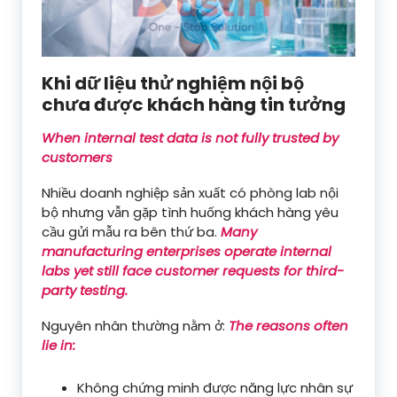
Khi dữ liệu thử nghiệm nội bộ
chưa được khách hàng tin tưởng
When internal test data is not fully trusted by
customers
Nhiều doanh nghiệp sản xuất có phòng lab nội
bộ nhưng vẫn gặp tình huống khách hàng yêu
cầu gửi mẫu ra bên thứ ba.
Many
manufacturing enterprises operate internal
labs yet still face customer requests for third-
party testing.
Nguyên nhân thường nằm ở:
The reasons often
lie in:
Không chứng minh được năng lực nhân sự