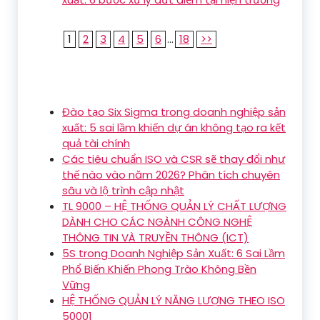
1
2
3
4
5
6
...
18
>>
Đào tạo Six Sigma trong doanh nghiệp sản
xuất: 5 sai lầm khiến dự án không tạo ra kết
quả tài chính
Các tiêu chuẩn ISO và CSR sẽ thay đổi như
thế nào vào năm 2026? Phân tích chuyên
sâu và lộ trình cập nhật
TL 9000 – HỆ THỐNG QUẢN LÝ CHẤT LƯỢNG
DÀNH CHO CÁC NGÀNH CÔNG NGHỆ
THÔNG TIN VÀ TRUYỀN THÔNG (ICT)
5S trong Doanh Nghiệp Sản Xuất: 6 Sai Lầm
Phổ Biến Khiến Phong Trào Không Bền
Vững
HỆ THỐNG QUẢN LÝ NĂNG LƯỢNG THEO ISO
50001