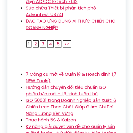
điện AC/DC Extech 7142
Sửa chữa Thiết bị phân tích phổ
Advantest U3741
ĐÀO TẠO ỨNG DỤNG AI THỰC CHIẾN CHO
DOANH NGHIỆP
1
2
3
4
5
>>
7 Công cụ mới về Quản lý & Hoạch định (7
NEW Tools)
Hướng dẫn chuyển đổi tiêu chuẩn ISO
phiên bản mới – Lộ trình tuân thủ
ISO 50001 trong Doanh Nghiệp Sản Xuất: 6
Chiến Lược Then Chốt Giúp Giảm Chi Phí
Năng Lượng Bền Vững
Thực hành 5S & Kaizen
Kỹ năng giải quyết vấn đề cho quản lý sản
xuất: 6 bước xử lý dứt điểm tại hiện trường