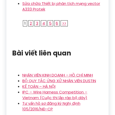
Sửa chữa Thiết bị phân tích mạng vector
A333 Protek
1
2
3
4
5
6
>>
Bài viết liên quan
NHÂN VIÊN KINH DOANH – HỒ CHÍ MINH
BỘ QUY TẮC ỨNG XỬ NHÂN VIÊN DUSTIN
KẾ TOÁN – HÀ NỘI
IPC – Wire Harness Competition –
Vietnam (Cuộc thi lắp ráp bộ dây)
Tư vấn hồ sơ đăng ký Nghị định
105/2016/NĐ-CP