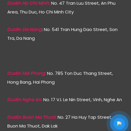
Dustin Ho Chi Min
h:
No. 47 Tran Luu Street, An Phu
Area, Thu Duc, Ho Chi Minh City
Dustin Da Nang
: No. 541 Tran Hung Dao Street, Son
Tra, Da Nang
Dustin Hai Phong:
No. 785 Ton Duc Thang Street,
Hong Bang, Hai Phong
Dustin Nghe An:
No. 17 V.I. Le Nin Street, Vinh, Nghe An
Dustin Buon Ma Thuot:
No. 27 Ha Huy Tap Street,
Buon Ma Thuot, Dak Lak