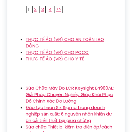
1
2
3
4
>>
THỰC TẾ ẢO (VR) CHO AN TOÀN LAO
ĐỘNG
THỰC TẾ ẢO (VR) CHO PCCC
THỰC TẾ ẢO (VR) CHO Y TẾ
Sửa Chữa Máy Đo LCR Keysight E4980AL:
Giải Pháp Chuyên Nghiệp Giúp Khôi Phục
Độ Chính Xác Đo Lường
Đào tạo Lean Six Sigma trong doanh
nghiệp sản xuất: 6 nguyên nhân khiến dự
án cải tiến thất bại giữa chừng
Sửa chữa Thiết bị kiểm tra điện áp/cách