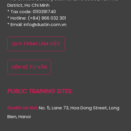
District, Ho Chi Minh
* Tax code: 0110391740
* Hotline: (+84) 866 032 301
* Email: info@dustin.com.vn
QUY TRÌNH LÀM VIỆC
LIÊN HỆ TƯ VẤN
PUBLIC TRAINING SITES:
Dustin Ha Noi:
No. 5, Lane 73, Hoa Dong Street, Long
Bien, Hanoi