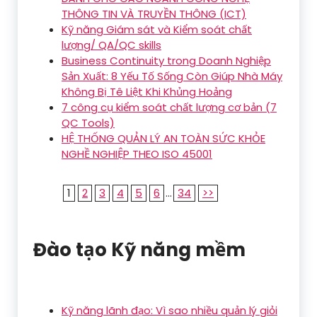
THÔNG TIN VÀ TRUYỀN THÔNG (ICT)
Kỹ năng Giám sát và Kiểm soát chất
lượng/ QA/QC skills
Business Continuity trong Doanh Nghiệp
Sản Xuất: 8 Yếu Tố Sống Còn Giúp Nhà Máy
Không Bị Tê Liệt Khi Khủng Hoảng
7 công cụ kiểm soát chất lượng cơ bản (7
QC Tools)
HỆ THỐNG QUẢN LÝ AN TOÀN SỨC KHỎE
NGHỀ NGHIỆP THEO ISO 45001
1
2
3
4
5
6
...
34
>>
Đào tạo Kỹ năng mềm
Kỹ năng lãnh đạo: Vì sao nhiều quản lý giỏi