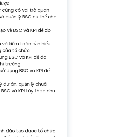
lược.
c cũng có vai trò quan
 và quản lý BSC cụ thể cho
ạo về BSC và KPI để đo
 và kiểm toán cần hiểu
g của tổ chức.
ụng BSC và KPI để đo
hị trường.
sử dụng BSC và KPI để
 dự án, quản lý chuỗi
 BSC và KPI tùy theo nhu
nh đào tạo được tổ chức