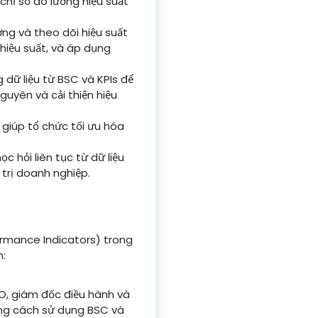
chỉ số đo lường hiệu suất
ng và theo dõi hiệu suất
 hiệu suất, và áp dụng
 dữ liệu từ BSC và KPIs để
guyên và cải thiện hiệu
giúp tổ chức tối ưu hóa
 hỏi liên tục từ dữ liệu
 trị doanh nghiệp.
rmance Indicators) trong
:
O, giám đốc điều hành và
ững cách sử dụng BSC và