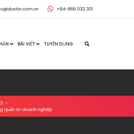
fo@dustin.com.vn
+84-866 032 301
NHẬN
BÀI VIẾT
TUYỂN DỤNG
ẠO
-
g quản trị doanh nghiệp