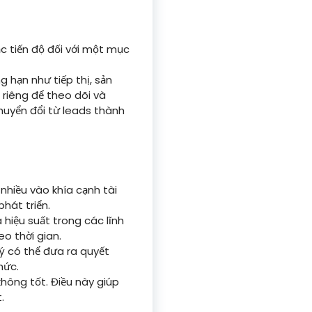
c tiến độ đối với một mục
 hạn như tiếp thị, sản
 riêng để theo dõi và
chuyển đổi từ leads thành
nhiều vào khía cạnh tài
hát triển.
hiệu suất trong các lĩnh
o thời gian.
lý có thể đưa ra quyết
hức.
không tốt. Điều này giúp
.