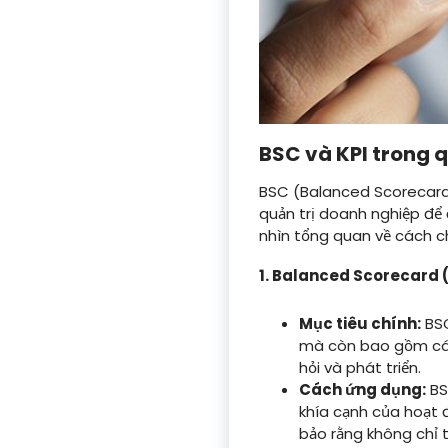
BSC và KPI trong q
BSC (Balanced Scorecard)
quản trị doanh nghiệp để 
nhìn tổng quan về cách c
1. Balanced Scorecard 
Mục tiêu chính:
BSC
mà còn bao gồm các 
hỏi và phát triển.
Cách ứng dụng:
BS
khía cạnh của hoạt 
bảo rằng không chỉ 