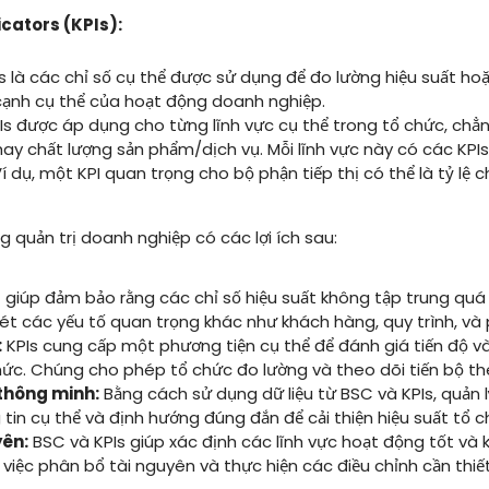
cators (KPIs):
s là các chỉ số cụ thể được sử dụng để đo lường hiệu suất hoặ
cạnh cụ thể của hoạt động doanh nghiệp.
s được áp dụng cho từng lĩnh vực cụ thể trong tổ chức, chẳng
 hay chất lượng sản phẩm/dịch vụ. Mỗi lĩnh vực này có các KPIs
Ví dụ, một KPI quan trọng cho bộ phận tiếp thị có thể là tỷ lệ 
 quản trị doanh nghiệp có các lợi ích sau:
giúp đảm bảo rằng các chỉ số hiệu suất không tập trung quá 
t các yếu tố quan trọng khác như khách hàng, quy trình, và p
:
KPIs cung cấp một phương tiện cụ thể để đánh giá tiến độ và 
hức. Chúng cho phép tổ chức đo lường và theo dõi tiến bộ the
thông minh:
Bằng cách sử dụng dữ liệu từ BSC và KPIs, quản 
tin cụ thể và định hướng đúng đắn để cải thiện hiệu suất tổ c
yên:
BSC và KPIs giúp xác định các lĩnh vực hoạt động tốt và 
việc phân bổ tài nguyên và thực hiện các điều chỉnh cần thiết