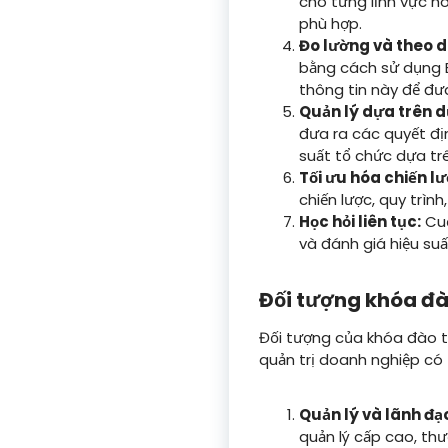
cho từng lĩnh vực ho
phù hợp.
Đo lường và theo dõ
bằng cách sử dụng BS
thông tin này để đưa
Quản lý dựa trên dữ
đưa ra các quyết đị
suất tổ chức dựa trê
Tối ưu hóa chiến lư
chiến lược, quy trìn
Học hỏi liên tục:
Cuố
và đánh giá hiệu suấ
Đối tượng khóa đà
Đối tượng của khóa đào t
quản trị doanh nghiệp có
Quản lý và lãnh đạ
quản lý cấp cao, th