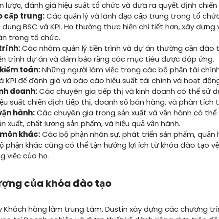
n lược, đánh giá hiệu suất tổ chức và đưa ra quyết định chiến 
o cấp trung:
Các quản lý và lãnh đạo cấp trung trong tổ chứ
 dụng BSC và KPI. Họ thường thực hiện chi tiết hơn, xây dựng
án trong tổ chức.
trình:
Các nhóm quản lý tiền trình và dự án thường cần đào t
iến trình dự án và đảm bảo rằng các mục tiêu được đáp ứng.
kiểm toán:
Những người làm việc trong các bộ phận tài chính
 KPI để đánh giá và báo cáo hiệu suất tài chính và hoạt độn
inh doanh:
Các chuyên gia tiếp thị và kinh doanh có thể sử d
ệu suất chiến dịch tiếp thị, doanh số bán hàng, và phân tích t
vận hành:
Các chuyên gia trong sản xuất và vận hành có thể 
ản xuất, chất lượng sản phẩm, và hiệu quả vận hành.
môn khác:
Các bộ phận nhân sự, phát triển sản phẩm, quản lý
ộ phận khác cũng có thể tận hưởng lợi ích từ khóa đào tạo về
g việc của họ.
lượng của khóa đào tạo
 Khách hàng làm trung tâm, Dustin xây dựng các chương trì