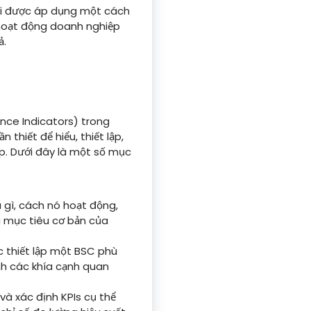
Khi được áp dụng một cách
 hoạt động doanh nghiệp
ả.
nce Indicators) trong
thiết để hiểu, thiết lập,
p. Dưới đây là một số mục
à gì, cách nó hoạt động,
à mục tiêu cơ bản của
 thiết lập một BSC phù
nh các khía cạnh quan
và xác định KPIs cụ thể