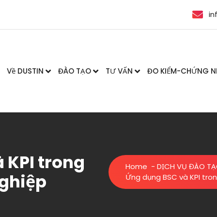
in
Về DUSTIN
ĐÀO TẠO
TƯ VẤN
ĐO KIỂM-CHỨNG 
 KPI trong
Home
-
DỊCH VỤ ĐÀO T
nghiệp
Ứng dụng BSC và KPI tron