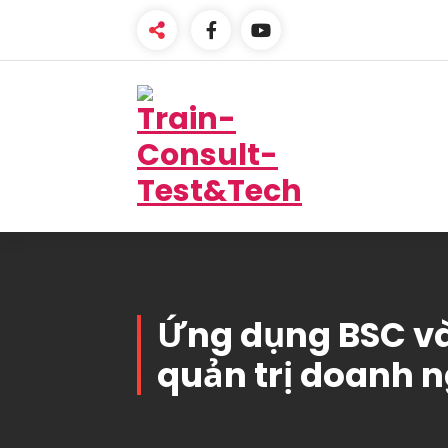
Skip
to
content
One-Stop Solution
Ứng dụng BSC và
quản trị doanh 