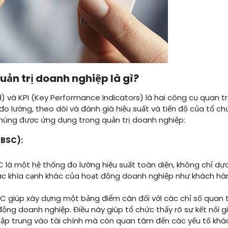
uản trị doanh nghiệp là gì?
 và KPI (Key Performance Indicators) là hai công cụ quan t
đo lường, theo dõi và đánh giá hiệu suất và tiến độ của tổ ch
húng được ứng dụng trong quản trị doanh nghiệp:
(BSC):
 là một hệ thống đo lường hiệu suất toàn diện, không chỉ dựa 
khía cạnh khác của hoạt động doanh nghiệp như khách hàng,
C giúp xây dựng một bảng điểm cân đối với các chỉ số quan t
động doanh nghiệp. Điều này giúp tổ chức thấy rõ sự kết nối 
tập trung vào tài chính mà còn quan tâm đến các yếu tố khá