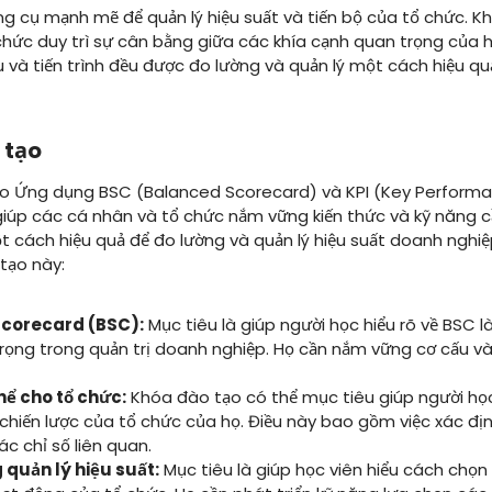
ông cụ mạnh mẽ để quản lý hiệu suất và tiến bộ của tổ chức. 
chức duy trì sự cân bằng giữa các khía cạnh quan trọng của
và tiến trình đều được đo lường và quản lý một cách hiệu qu
 tạo
o Ứng dụng BSC (Balanced Scorecard) và KPI (Key Performa
iúp các cá nhân và tổ chức nắm vững kiến thức và kỹ năng cần 
t cách hiệu quả để đo lường và quản lý hiệu suất doanh nghiệ
tạo này:
Scorecard (BSC):
Mục tiêu là giúp người học hiểu rõ về BSC l
trọng trong quản trị doanh nghiệp. Họ cần nắm vững cơ cấu v
ể cho tổ chức:
Khóa đào tạo có thể mục tiêu giúp người học
 chiến lược của tổ chức của họ. Điều này bao gồm việc xác đị
c chỉ số liên quan.
 quản lý hiệu suất:
Mục tiêu là giúp học viên hiểu cách chọn 