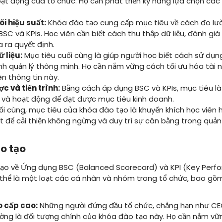
ạt động của tổ chức. Họ cần phát triển kỹ năng lựa chọn các 
i hiệu suất:
Khóa đào tạo cung cấp mục tiêu về cách đo lườ
C và KPIs. Học viên cần biết cách thu thập dữ liệu, đánh giá
 ra quyết định.
 liệu:
Mục tiêu cuối cùng là giúp người học biết cách sử dụng
nh quản lý thông minh. Họ cần nắm vững cách tối ưu hóa tài n
n thông tin này.
ợc và tiến trình:
Bằng cách áp dụng BSC và KPIs, mục tiêu là 
h, và hoạt động để đạt được mục tiêu kinh doanh.
i cùng, mục tiêu của khóa đào tạo là khuyến khích học viên học
t để cải thiện không ngừng và duy trì sự cân bằng trong quản
o tạo
ạo về Ứng dụng BSC (Balanced Scorecard) và KPI (Key Perfo
 thể là một loạt các cá nhân và nhóm trong tổ chức, bao gồm
o cấp cao:
Những người đứng đầu tổ chức, chẳng hạn như CE
ường là đối tượng chính của khóa đào tạo này. Họ cần nắm v