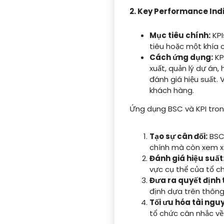
2. Key Performance Indi
Mục tiêu chính:
KPI
tiêu hoặc một khía 
Cách ứng dụng:
KPI
xuất, quản lý dự án,
đánh giá hiệu suất. 
khách hàng.
Ứng dụng BSC và KPI trong
Tạo sự cân đối:
BSC 
chính mà còn xem xé
Đánh giá hiệu suất
vực cụ thể của tổ c
Đưa ra quyết định 
định dựa trên thông 
Tối ưu hóa tài ngu
tổ chức cân nhắc về 