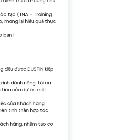
ặc điểm thực tế cũng như
ào tạo (TNA – Training
, mang lại hiệu quả thực
o bạn !
ng đều được DUSTIN tiếp
rình dành riêng, tối ưu
 tiêu của dự án một
việc của Khách hàng.
rên tinh thần hợp tác
Khách hàng, nhằm tạo cơ