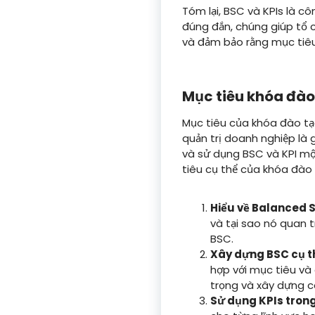
Tóm lại, BSC và KPIs là c
đúng đắn, chúng giúp tổ 
và đảm bảo rằng mục tiêu 
Mục tiêu khóa đào
Mục tiêu của khóa đào tạ
quản trị doanh nghiệp là g
và sử dụng BSC và KPI mộ
tiêu cụ thể của khóa đào 
Hiểu về Balanced 
và tại sao nó quan 
BSC.
Xây dựng BSC cụ th
hợp với mục tiêu và
trọng và xây dựng cá
Sử dụng KPIs trong