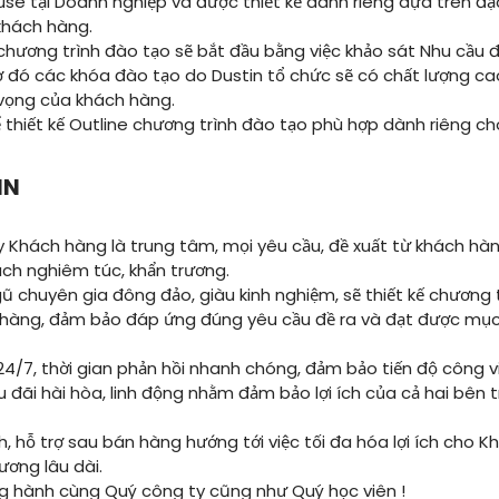
use tại Doanh nghiệp và được thiết kế dành riêng dựa trên đ
khách hàng.
chương trình đào tạo sẽ bắt đầu bằng việc khảo sát Nhu cầu đ
ờ đó các khóa đào tạo do Dustin tổ chức sẽ có chất lượng cao
vọng của khách hàng.
ể thiết kế Outline chương trình đào tạo phù hợp dành riêng ch
IN
 Khách hàng là trung tâm, mọi yêu cầu, đề xuất từ khách hà
ách nghiêm túc, khẩn trương.
ũ chuyên gia đông đảo, giàu kinh nghiệm, sẽ thiết kế chương t
 hàng, đảm bảo đáp ứng đúng yêu cầu đề ra và đạt được mục
 24/7, thời gian phản hồi nhanh chóng, đảm bảo tiến độ công 
 đãi hài hòa, linh động nhằm đảm bảo lợi ích của cả hai bên t
, hỗ trợ sau bán hàng hướng tới việc tối đa hóa lợi ích cho 
ương lâu dài.
g hành cùng Quý công ty cũng như Quý học viên !