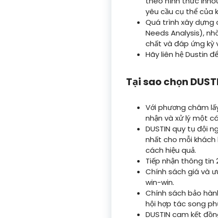
theo hình thức Inho
yêu cầu cụ thể của 
Quá trình xây dựng 
Needs Analysis), nh
chất và đáp ứng kỳ 
Hãy liên hệ Dustin đ
Tại sao chọn DUST
Với phương châm lấy
nhận và xử lý một c
DUSTIN quy tụ đội ng
nhất cho mỗi khách
cách hiệu quả.
Tiếp nhận thông tin
Chính sách giá và ưu
win-win.
Chính sách bảo hành
hội hợp tác song ph
DUSTIN cam kết đồn