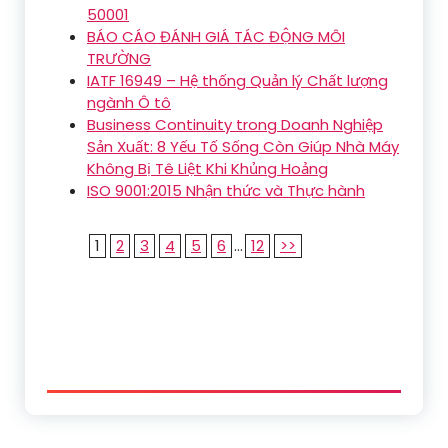
50001
BÁO CÁO ĐÁNH GIÁ TÁC ĐỘNG MÔI
TRƯỜNG
IATF 16949 – Hệ thống Quản lý Chất lượng
ngành Ô tô
Business Continuity trong Doanh Nghiệp
Sản Xuất: 8 Yếu Tố Sống Còn Giúp Nhà Máy
Không Bị Tê Liệt Khi Khủng Hoảng
ISO 9001:2015 Nhận thức và Thực hành
1
2
3
4
5
6
...
12
>>