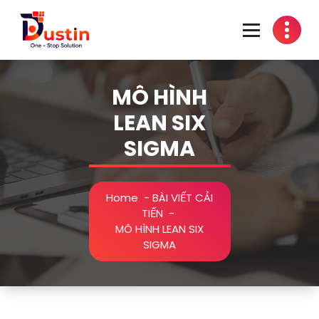
Skip
to
content
One-Stop Solution
MÔ HÌNH
LEAN SIX
SIGMA
Home
-
BÀI VIẾT CẢI
TIẾN
-
MÔ HÌNH LEAN SIX
SIGMA