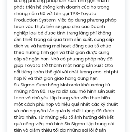
xướng phương pháp sản xuất tinh gọn nhằm
phát triển hệ thống kinh doanh của họ trong
những năm 60 với tên gọi TPS-Toyota
Production System. Việc áp dụng phương pháp
Lean vào thực tiễn sẽ giúp cho các Doanh
nghiệp loại bỏ được tình trạng lãng phí không
cần thiết trong cả quá trình sản xuất, cung cấp
dịch vụ và hướng mọi hoạt động của tổ chức
theo hướng tinh gọn và thời gian được cung
cấp sẽ ngắn hơn. Nhờ có phương pháp này đã
giúp Toyota trở thành một hãng sản xuất Oto
nổi tiếng toàn thế giới với chất lượng cao, chi phí
hợp lý và thời gian giao hàng đúng hạn.
Six Sigma được hãng Motorola khởi xướng từ
những năm 80. Tuy ra đời sau mô hình sản xuất
Lean và chủ yếu tập trung vào việc thực hiện
một cách phù hợp và hiệu quả nhất các kỹ thuật
và các nguyên tắc quản lý chất lượng đã được
thừa nhận. Từ những yếu tố ảnh hưởng đến kết
quả công việc, mô hình Six Sigma tập trung cải
tiến và giảm thiểu tối đa những sai lỗi ở sản