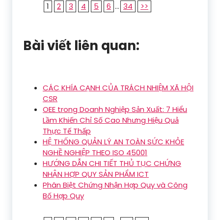
1
2
3
4
5
6
...
34
>>
Bài viết liên quan:
CÁC KHÍA CẠNH CỦA TRÁCH NHIỆM XÃ HỘI
CSR
OEE trong Doanh Nghiệp Sản Xuất: 7 Hiểu
Lầm Khiến Chỉ Số Cao Nhưng Hiệu Quả
Thực Tế Thấp
HỆ THỐNG QUẢN LÝ AN TOÀN SỨC KHỎE
NGHỀ NGHIỆP THEO ISO 45001
HƯỚNG DẪN CHI TIẾT THỦ TỤC CHỨNG
NHẬN HỢP QUY SẢN PHẨM ICT
Phân Biệt Chứng Nhận Hợp Quy và Công
Bố Hợp Quy