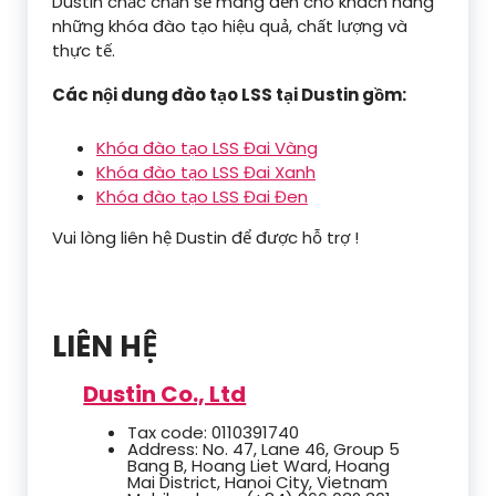
Dustin chắc chắn sẽ mang đến cho khách hàng
những khóa đào tạo hiệu quả, chất lượng và
thực tế.
Các nội dung đào tạo LSS tại Dustin gồm:
Khóa đào tạo LSS Đai Vàng
Khóa đào tạo LSS Đai Xanh
Khóa đào tạo LSS Đai Đen
Vui lòng liên hệ Dustin để được hỗ trợ !
LIÊN HỆ
Dustin Co., Ltd
Tax code: 0110391740
Address: No. 47, Lane 46, Group 5
Bang B, Hoang Liet Ward, Hoang
Mai District, Hanoi City, Vietnam