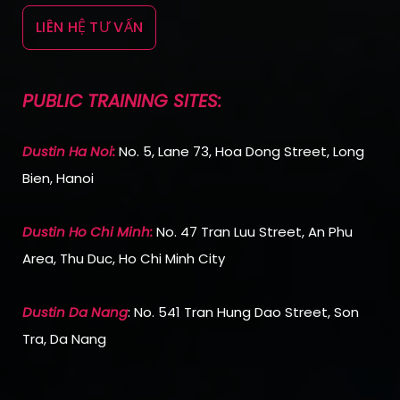
LIÊN HỆ TƯ VẤN
PUBLIC TRAINING SITES:
Dustin Ha Noi:
No. 5, Lane 73, Hoa Dong Street, Long
Bien, Hanoi
Dustin Ho Chi Min
h:
No. 47 Tran Luu Street, An Phu
Area, Thu Duc, Ho Chi Minh City
Dustin Da Nang
: No. 541 Tran Hung Dao Street, Son
Tra, Da Nang