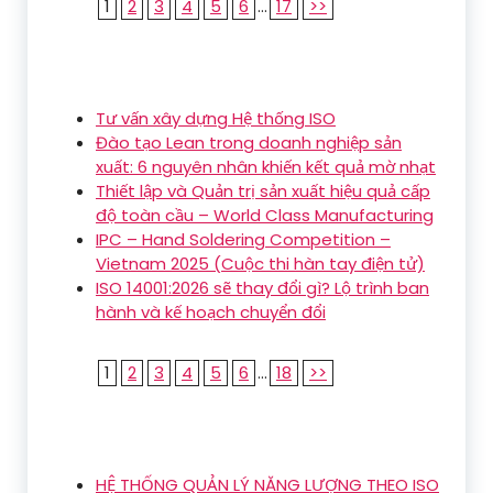
1
2
3
4
5
6
...
17
>>
Tư vấn xây dựng Hệ thống ISO
Đào tạo Lean trong doanh nghiệp sản
xuất: 6 nguyên nhân khiến kết quả mờ nhạt
Thiết lập và Quản trị sản xuất hiệu quả cấp
độ toàn cầu – World Class Manufacturing
IPC – Hand Soldering Competition –
Vietnam 2025 (Cuộc thi hàn tay điện tử)
ISO 14001:2026 sẽ thay đổi gì? Lộ trình ban
hành và kế hoạch chuyển đổi
1
2
3
4
5
6
...
18
>>
HỆ THỐNG QUẢN LÝ NĂNG LƯỢNG THEO ISO