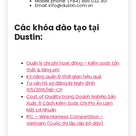
Mobile phone: (+84) 866 032 301
Email: info@dustin.com.vn
Các khóa đào tạo tại
Dustin:
Quản lý chi phí hoạt động – Kiểm soát tổn
thất & lãng phí
Kỹ năng quản lý thời gian hiệu quả
Tư vấn hồ sơ đăng ký Nghị định
105/2016/NĐ-CP
Cost of Quality trong Doanh Nghiệp Sản
Xuất: 6 Cách Kiểm Soát Chi Phí Ẩn Làm
Mất Lợi Nhuận
IPC – Wire Harness Competition –
Vietnam (Cuộc thi lắp ráp bộ dây)