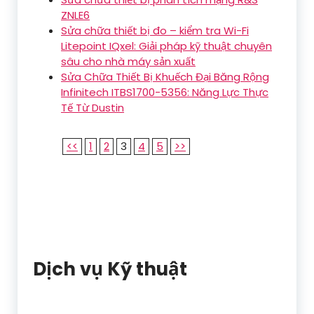
ZNLE6
Sửa chữa thiết bị đo – kiểm tra Wi-Fi
Litepoint IQxel: Giải pháp kỹ thuật chuyên
sâu cho nhà máy sản xuất
Sửa Chữa Thiết Bị Khuếch Đại Băng Rộng
Infinitech ITBS1700-5356: Năng Lực Thực
Tế Từ Dustin
<<
1
2
3
4
5
>>
Dịch vụ Kỹ thuật