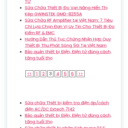
TỬ
Sửa Chữa Thiết Bị Đo Vạn Năng Hiển Thị
Kép GWINSTEK GMD-8255A
Sửa Chữa RF Amplifier tại Việt Nam: 7 Tiêu
Chí Lựa Chọn Đơn Vị Uy Tín Cho Thiết Bị Đo
Kiểm RF & EMC
Hướng Dẫn Thủ Tục Chứng Nhận Hợp Quy
Thiết Bị Thu Phát Sóng 5G Tại Việt Nam
Bảo quản thiết bị Điện, Điện tử đúng cách,
tăng tuổi thọ
<<
1
2
3
4
5
6
>>
Sửa chữa Thiết bị kiểm tra điện áp/cách
điện AC/DC Extech 7142
Bảo quản thiết bị Điện, Điện tử đúng cách,
tăng tuổi thọ
Sửa chữa thiết bị phân tích mạng R&S