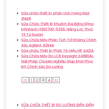
Sửa chữa thiết bị phân tích mạng R&S
ZNLE6
Sửa Chữa Thiết Bị Khuếch Đại Băng Rộng
Infinitech ITBS1700-5356: Năng Lực Thực
Tế Từ Dustin
Sửa Chữa Máy Phân Tích Trở Kháng Chính
Xác Agilent 4294A
Sửa chữa Thiết bị Phát Tín Hiệu HP 4421A
Sửa Chữa Máy Đo LCR Keysight E4980AL:
Giải Pháp Chuyên Nghiệp Giúp Khôi Phục
Độ Chính Xác Đo Lường
<<
1
2
3
4
>>
SỬA CHỮA THIẾT BỊ ĐO LƯỜNG ĐIỆN, ĐIỆN