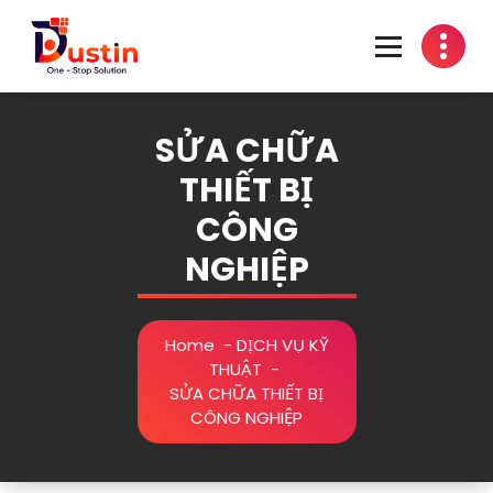
Skip
to
content
One-Stop Solution
SỬA CHỮA
THIẾT BỊ
CÔNG
NGHIỆP
Home
-
DỊCH VỤ KỸ
THUẬT
-
SỬA CHỮA THIẾT BỊ
CÔNG NGHIỆP