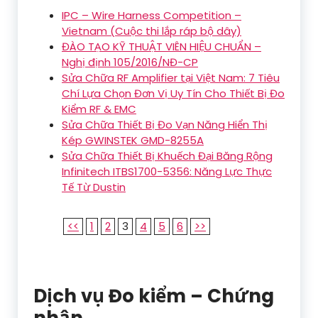
IPC – Wire Harness Competition –
Vietnam (Cuộc thi lắp ráp bộ dây)
ĐÀO TẠO KỸ THUẬT VIÊN HIỆU CHUẨN –
Nghị định 105/2016/NĐ-CP
Sửa Chữa RF Amplifier tại Việt Nam: 7 Tiêu
Chí Lựa Chọn Đơn Vị Uy Tín Cho Thiết Bị Đo
Kiểm RF & EMC
Sửa Chữa Thiết Bị Đo Vạn Năng Hiển Thị
Kép GWINSTEK GMD-8255A
Sửa Chữa Thiết Bị Khuếch Đại Băng Rộng
Infinitech ITBS1700-5356: Năng Lực Thực
Tế Từ Dustin
<<
1
2
3
4
5
6
>>
Dịch vụ Đo kiểm – Chứng