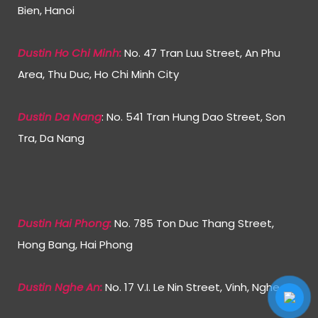
Bien, Hanoi
Dustin Ho Chi Min
h:
No. 47 Tran Luu Street, An Phu
Area, Thu Duc, Ho Chi Minh City
Dustin Da Nang
: No. 541 Tran Hung Dao Street, Son
Tra, Da Nang
Dustin Hai Phong:
No. 785 Ton Duc Thang Street,
Hong Bang, Hai Phong
Dustin Nghe An:
No. 17 V.I. Le Nin Street, Vinh, Nghe An