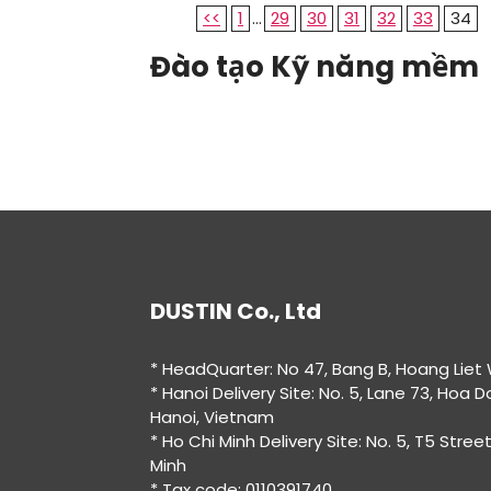
<<
1
...
29
30
31
32
33
34
Đào tạo Kỹ năng mềm
DUSTIN Co., Ltd
* HeadQuarter: No 47, Bang B, Hoang Liet
* Hanoi Delivery Site: No. 5, Lane 73, Hoa 
Hanoi, Vietnam
* Ho Chi Minh Delivery Site: No. 5, T5 Street
Minh
* Tax code: 0110391740