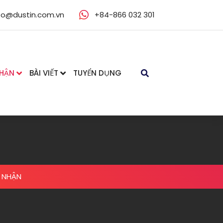
fo@dustin.com.vn
+84-866 032 301
NHẬN
BÀI VIẾT
TUYỂN DỤNG
 NHẬN