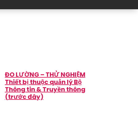
ĐO LƯỜNG – THỬ NGHIỆM
Thiết bị thuộc quản lý Bộ
Thông tin & Truyền thông
(trước đây)