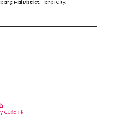
ang Mai District, Hanoi City,
nh
ậy Quốc Tế