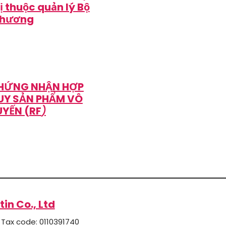
ị thuộc quản lý Bộ
thương
HỨNG NHẬN HỢP
UY SẢN PHẨM VÔ
UYẾN (RF
)
tin Co., Ltd
Tax code: 0110391740