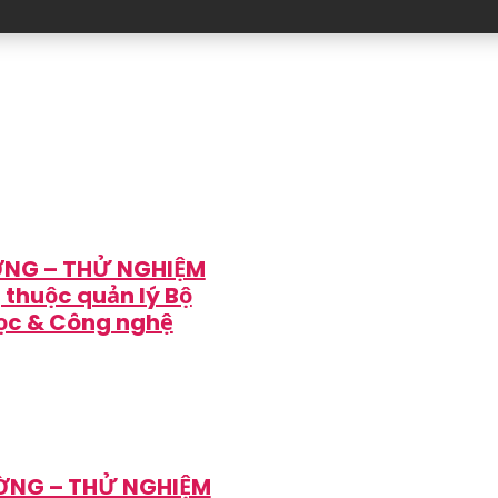
NG – THỬ NGHIỆM
ị thuộc quản lý Bộ
ọc & Công nghệ
ỜNG – THỬ NGHIỆM