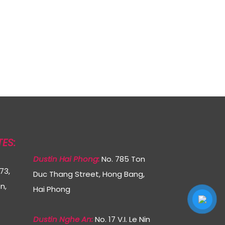
TES:
Dustin Hai Phong:
No. 785 Ton
73,
Duc Thang Street, Hong Bang,
n,
Hai Phong
Dustin Nghe An:
No. 17 V.I. Le Nin