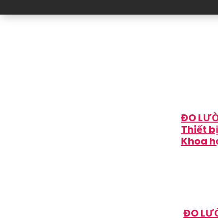
ĐO LƯỜ
Thiết b
Khoa h
ĐO LƯ