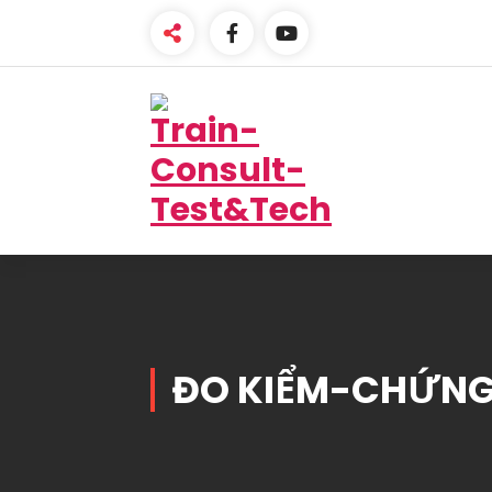
Skip
to
content
One-Stop Solution
ĐO KIỂM-CHỨNG