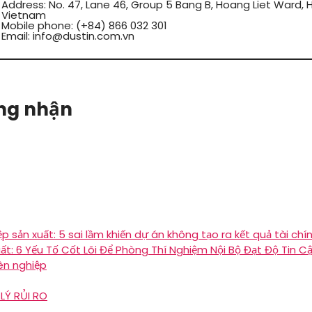
Address: No. 47, Lane 46, Group 5 Bang B, Hoang Liet Ward, Ho
Vietnam
Mobile phone: (+84) 866 032 301
Email: info@dustin.com.vn
ứng nhận
 sản xuất: 5 sai lầm khiến dự án không tạo ra kết quả tài chí
ất: 6 Yếu Tố Cốt Lõi Để Phòng Thí Nghiệm Nội Bộ Đạt Độ Tin C
ên nghiệp
LÝ RỦI RO