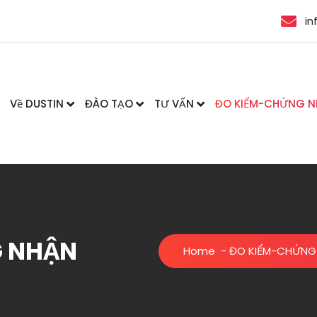
in
Về DUSTIN
ĐÀO TẠO
TƯ VẤN
ĐO KIỂM-CHỨNG 
 NHẬN
Home
-
ĐO KIỂM-CHỨNG