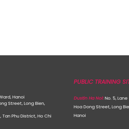
PUBLIC TRAINING SI
 Ward, Hanoi
Dustin Ha Noi:
No. 5, Lane 
Dong Street, Long Bien,
Hoa Dong Street, Long Bie
Hanoi
, Tan Phu District, Ho Chi