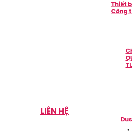
Thiết b
Công 
C
Q
T
LIÊN HỆ
Dus